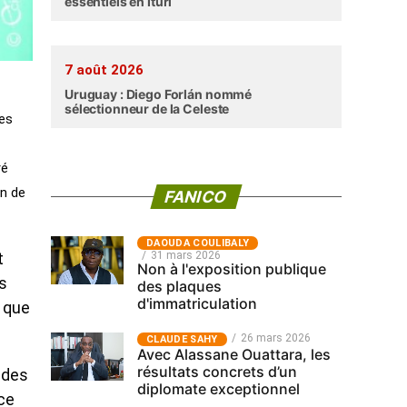
essentiels en Ituri
7 août 2026
Uruguay : Diego Forlán nommé
sélectionneur de la Celeste
tes
ré
on de
FANICO
‎DAOUDA COULIBALY
31 mars 2026
t
Non à l'exposition publique
s
des plaques
d'immatriculation
r que
26 mars 2026
CLAUDE SAHY
Avec Alassane Ouattara, les
résultats concrets d’un
 des
diplomate exceptionnel
ce