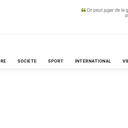
On peut juger de la 
d
PUBLICITÉ
URE
SOCIETE
SPORT
INTERNATIONAL
V