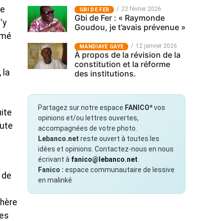
le
22 février 2026
GBI DE FER
Gbi de Fer : « Raymonde
'y
Goudou, je t’avais prévenue »
rmé
12 janvier 2026
MANDIAYE GAYE
À propos de la révision de la
constitution et la réforme
 la
des institutions.
s
Partagez sur notre espace
FANICO*
vos
uite
opinions et/ou lettres ouvertes,
oute
accompagnées de votre photo.
Lebanco.net
reste ouvert à toutes les
idées et opinions. Contactez-nous en nous
écrivant à
fanico@lebanco.net
.
Fanico :
espace communautaire de lessive
 de
en malinké
chère
les