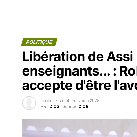
POLITIQUE
Libération de Assi
enseignants... : 
accepte d'être l'av
Publié le :
vendredi 2 mai 2025
Par:
CICG
| Source:
CICG