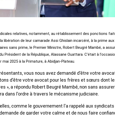
icales relatives, notamment, au rétablissement des ponctions fai
la libération de leur camarade Assi Ghislain incarcéré, à la prime aux
aires sans prime, le Premier Ministre, Robert Beugré Mambé, a assu
du Président de la République, Alassane Ouattara. C'était à l'occasi
1er mai 2025 à la Primature, à Abidjan-Plateau.
représentants, vous nous avez demandé d'être votre avoca
ons d'être votre avocat pour les frères et sœurs dont le
aires », a répondu Robert Beugré Mambé, non sans assure
era dans l'ordre à travers le mécanisme judiciaire.
velles, comme le gouvernement l'a rappelé aux syndicats
 demande de garder votre calme et de nous faire confian