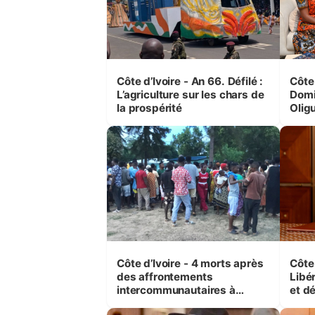
Côte d’Ivoire - An 66. Défilé :
Côte 
L’agriculture sur les chars de
Domi
la prospérité
Olig
leurs
femm
Côte d’Ivoire - 4 morts après
Côte 
des affrontements
Libé
intercommunautaires à
et d
Kossandji (Alepé) - Notre
Ouat