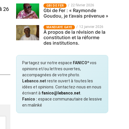
22 février 2026
GBI DE FER
i 26
Gbi de Fer : « Raymonde
Goudou, je t’avais prévenue »
12 janvier 2026
MANDIAYE GAYE
À propos de la révision de la
constitution et la réforme
des institutions.
Partagez sur notre espace
FANICO*
vos
opinions et/ou lettres ouvertes,
accompagnées de votre photo.
Lebanco.net
reste ouvert à toutes les
idées et opinions. Contactez-nous en nous
écrivant à
fanico@lebanco.net
.
Fanico :
espace communautaire de lessive
en malinké