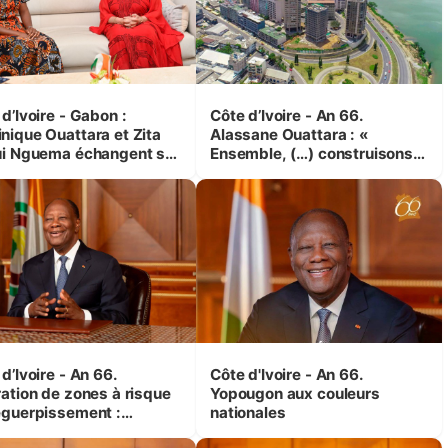
d’Ivoire - Gabon :
Côte d’Ivoire - An 66.
nique Ouattara et Zita
Alassane Ouattara : «
ui Nguema échangent sur
Ensemble, (…) construisons
 initiatives en faveur des
une grande nation pour nous-
es et des enfants
mêmes et pour les
générations futures »
d’Ivoire - An 66.
Côte d'Ivoire - An 66.
ration de zones à risque
Yopougon aux couleurs
éguerpissement :
nationales
tara assure du « strict