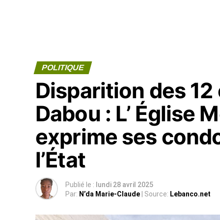
POLITIQUE
Disparition des 12
Dabou : L’ Église 
exprime ses condo
l’État
Publié le :
lundi 28 avril 2025
Par:
N’da Marie-Claude
| Source:
Lebanco.net