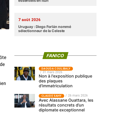
essentiels en Ituri
7 août 2026
Uruguay : Diego Forlán nommé
sélectionneur de la Celeste
FANICO
Côte
 de
‎DAOUDA COULIBALY
31 mars 2026
Non à l'exposition publique
des plaques
ien
d'immatriculation
26 mars 2026
CLAUDE SAHY
Avec Alassane Ouattara, les
résultats concrets d’un
diplomate exceptionnel