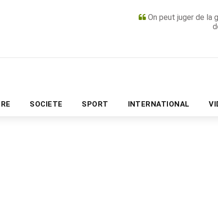
On peut juger de la 
d
PUBLICITÉ
URE
SOCIETE
SPORT
INTERNATIONAL
V