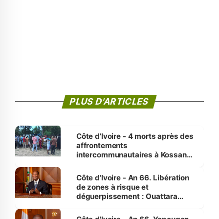
PLUS D'ARTICLES
Côte d’Ivoire - 4 morts après des
affrontements
intercommunautaires à Kossandji
(Alepé) - Notre correspondant au
milieu des sinistrés
Côte d’Ivoire - An 66. Libération
de zones à risque et
déguerpissement : Ouattara
assure du « strict respect de
l'Etat de droit pour préserver les