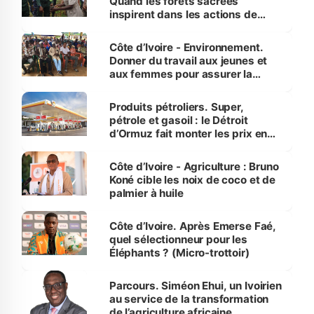
Quand les forêts sacrées
inspirent dans les actions de
reboisement
Côte d’Ivoire - Environnement.
Donner du travail aux jeunes et
aux femmes pour assurer la
protection des espèces
menacées
Produits pétroliers. Super,
pétrole et gasoil : le Détroit
d’Ormuz fait monter les prix en
Côte d’Ivoire
Côte d’Ivoire - Agriculture : Bruno
Koné cible les noix de coco et de
palmier à huile
Côte d’Ivoire. Après Emerse Faé,
quel sélectionneur pour les
Éléphants ? (Micro-trottoir)
Parcours. Siméon Ehui, un Ivoirien
au service de la transformation
de l’agriculture africaine