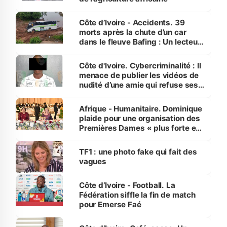
Côte d’Ivoire - Accidents. 39
morts après la chute d’un car
dans le fleuve Bafing : Un lecteur
dénonce la légèreté du ministère
des Transports
Côte d'Ivoire. Cybercriminalité : Il
menace de publier les vidéos de
nudité d’une amie qui refuse ses
avances
Afrique - Humanitaire. Dominique
plaide pour une organisation des
Premières Dames « plus forte et
influente, dont l'impact s'affirme
sur la scène internationale »
TF1 : une photo fake qui fait des
vagues
Côte d’Ivoire - Football. La
Fédération siffle la fin de match
pour Emerse Faé