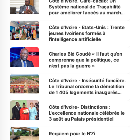
Côte d’Ivoire. Café-cacao: Un
Système national de Traçabilité
pour améliorer l’accès au marché
international
Côte d'Ivoire - Etats-Unis : Trente
jeunes Ivoiriens formés à
l'intelligence artificielle
Charles Blé Goudé « Il faut qu’on
comprenne que la politique, ce
n’est pas la guerre »
Côte d’Ivoire - Insécurité foncière.
Le Tribunal ordonne la démolition
de 1 405 logements inaugurés
par le Premier ministre à Grand-
Bassam
Côte d'Ivoire- Distinctions :
L’excellence nationale célébrée le
3 août au Palais présidentiel
Requiem pour le N’Zi