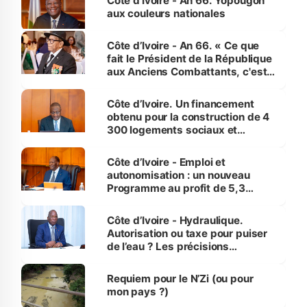
Côte d'Ivoire - An 66. Yopougon
vies humaines »
aux couleurs nationales
Côte d’Ivoire - An 66. « Ce que
fait le Président de la République
aux Anciens Combattants, c'est
inédit » (Cne Yassoungo Koné ®)
Côte d’Ivoire. Un financement
obtenu pour la construction de 4
300 logements sociaux et
économiques à Abidjan, Bouaké
et Yamoussoukro
Côte d’Ivoire - Emploi et
autonomisation : un nouveau
Programme au profit de 5,3
millions de jeunes
Côte d’Ivoire - Hydraulique.
Autorisation ou taxe pour puiser
de l’eau ? Les précisions
d’Assahoré
Requiem pour le N’Zi (ou pour
mon pays ?)