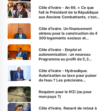
Côte d’Ivoire - An 66. « Ce que
fait le Président de la République
aux Anciens Combattants, c'est
inédit » (Cne Yassoungo Koné ®)
Côte d’Ivoire. Un financement
obtenu pour la construction de 4
300 logements sociaux et
économiques à Abidjan, Bouaké
et Yamoussoukro
Côte d’Ivoire - Emploi et
autonomisation : un nouveau
Programme au profit de 5,3
millions de jeunes
Côte d’Ivoire - Hydraulique.
Autorisation ou taxe pour puiser
de l’eau ? Les précisions
d’Assahoré
Requiem pour le N’Zi (ou pour
mon pays ?)
Côte d’Ivoire. Renard de retour à