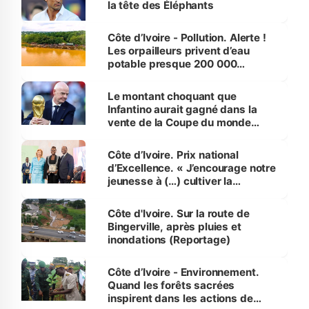
la tête des Éléphants
Côte d’Ivoire - Pollution. Alerte !
Les orpailleurs privent d’eau
potable presque 200 000
habitants autour d’Agboville
Le montant choquant que
Infantino aurait gagné dans la
vente de la Coupe du monde
révélé
Côte d’Ivoire. Prix national
d’Excellence. « J’encourage notre
jeunesse à (…) cultiver la
compétence et l’intégrité »
(Alassane Ouattara
Côte d'Ivoire. Sur la route de
Bingerville, après pluies et
inondations (Reportage)
Côte d’Ivoire - Environnement.
Quand les forêts sacrées
inspirent dans les actions de