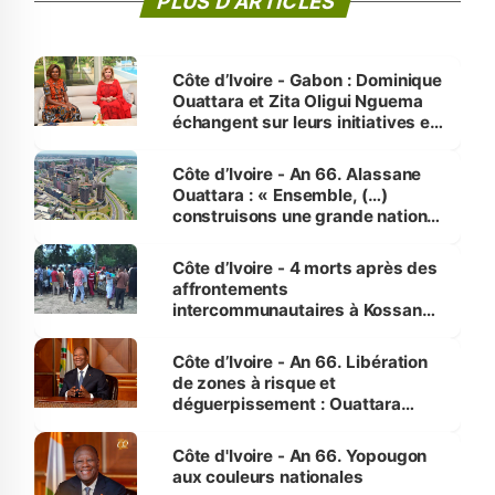
PLUS D'ARTICLES
Côte d’Ivoire - Gabon : Dominique
Ouattara et Zita Oligui Nguema
échangent sur leurs initiatives en
faveur des femmes et des
enfants
Côte d’Ivoire - An 66. Alassane
Ouattara : « Ensemble, (…)
construisons une grande nation
pour nous-mêmes et pour les
générations futures »
Côte d’Ivoire - 4 morts après des
affrontements
intercommunautaires à Kossandji
(Alepé) - Notre correspondant au
milieu des sinistrés
Côte d’Ivoire - An 66. Libération
de zones à risque et
déguerpissement : Ouattara
assure du « strict respect de
l'Etat de droit pour préserver les
Côte d'Ivoire - An 66. Yopougon
vies humaines »
aux couleurs nationales