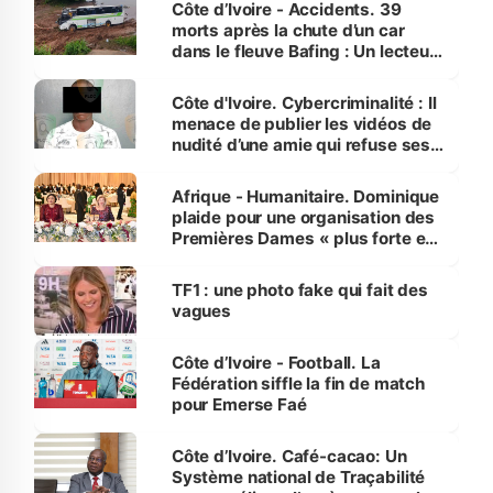
Côte d’Ivoire - Accidents. 39
morts après la chute d’un car
dans le fleuve Bafing : Un lecteur
dénonce la légèreté du ministère
des Transports
Côte d'Ivoire. Cybercriminalité : Il
menace de publier les vidéos de
nudité d’une amie qui refuse ses
avances
Afrique - Humanitaire. Dominique
plaide pour une organisation des
Premières Dames « plus forte et
influente, dont l'impact s'affirme
sur la scène internationale »
TF1 : une photo fake qui fait des
vagues
Côte d’Ivoire - Football. La
Fédération siffle la fin de match
pour Emerse Faé
Côte d’Ivoire. Café-cacao: Un
Système national de Traçabilité