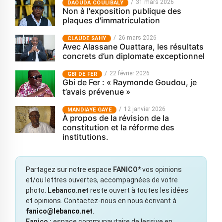
31 mars 2026
‎DAOUDA COULIBALY
Non à l'exposition publique des
plaques d'immatriculation
26 mars 2026
CLAUDE SAHY
Avec Alassane Ouattara, les résultats
concrets d’un diplomate exceptionnel
22 février 2026
GBI DE FER
Gbi de Fer : « Raymonde Goudou, je
t’avais prévenue »
12 janvier 2026
MANDIAYE GAYE
À propos de la révision de la
constitution et la réforme des
institutions.
Partagez sur notre espace
FANICO*
vos opinions
et/ou lettres ouvertes, accompagnées de votre
photo.
Lebanco.net
reste ouvert à toutes les idées
et opinions. Contactez-nous en nous écrivant à
fanico@lebanco.net
.
Fanico :
espace communautaire de lessive en