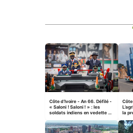
Côte d’Ivoire - An 66. Défilé -
Côte 
« Saloni ! Saloni ! » : les
L’agr
soldats indiens en vedette à
la pr
Yop’ City