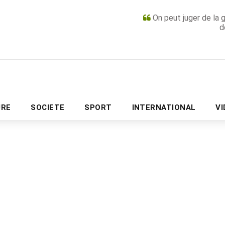
On peut juger de la 
d
PUBLICITÉ
URE
SOCIETE
SPORT
INTERNATIONAL
V