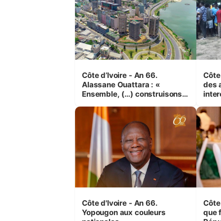
Côte d’Ivoire - An 66.
Côte 
Alassane Ouattara : «
des 
Ensemble, (…) construisons
inte
une grande nation pour nous-
Koss
mêmes et pour les
corr
générations futures »
sinis
Côte d'Ivoire - An 66.
Côte 
Yopougon aux couleurs
que f