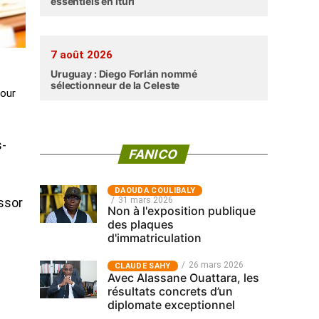
essentiels en Ituri
7 août 2026
Uruguay : Diego Forlán nommé
sélectionneur de la Celeste
pour
s-
FANICO
‎DAOUDA COULIBALY
31 mars 2026
essor
Non à l'exposition publique
des plaques
d'immatriculation
26 mars 2026
CLAUDE SAHY
Avec Alassane Ouattara, les
résultats concrets d’un
diplomate exceptionnel