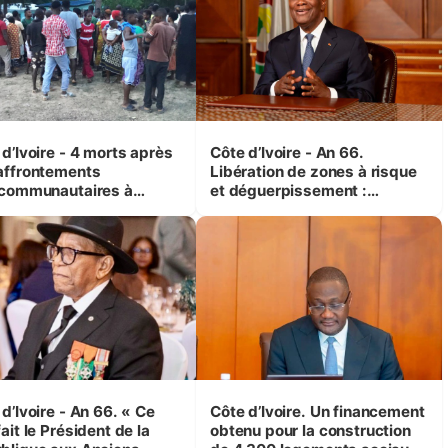
d’Ivoire - 4 morts après
Côte d’Ivoire - An 66.
affrontements
Libération de zones à risque
rcommunautaires à
et déguerpissement :
andji (Alepé) - Notre
Ouattara assure du « strict
espondant au milieu des
respect de l'Etat de droit pour
trés
préserver les vies humaines
»
d’Ivoire - An 66. « Ce
Côte d’Ivoire. Un financement
ait le Président de la
obtenu pour la construction