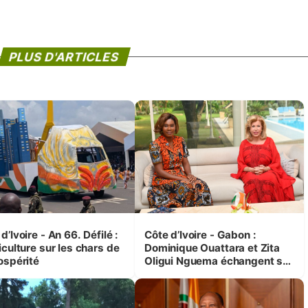
PLUS D'ARTICLES
d’Ivoire - An 66. Défilé :
Côte d’Ivoire - Gabon :
iculture sur les chars de
Dominique Ouattara et Zita
ospérité
Oligui Nguema échangent sur
leurs initiatives en faveur des
femmes et des enfants