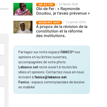
22 février 2026
GBI DE FER
Gbi de Fer : « Raymonde
Goudou, je t’avais prévenue »
12 janvier 2026
MANDIAYE GAYE
À propos de la révision de la
constitution et la réforme
des institutions.
Partagez sur notre espace
FANICO*
vos
opinions et/ou lettres ouvertes,
accompagnées de votre photo.
Lebanco.net
reste ouvert à toutes les
idées et opinions. Contactez-nous en nous
écrivant à
fanico@lebanco.net
.
Fanico :
espace communautaire de lessive
en malinké