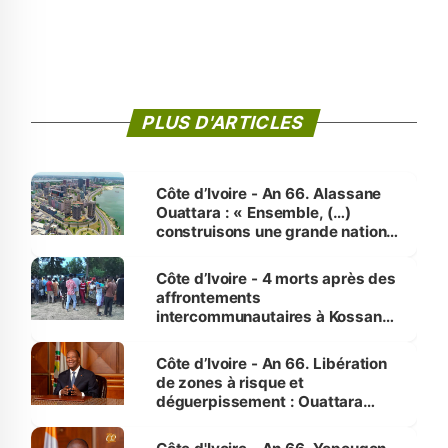
PLUS D'ARTICLES
Côte d’Ivoire - An 66. Alassane
Ouattara : « Ensemble, (…)
construisons une grande nation
pour nous-mêmes et pour les
générations futures »
Côte d’Ivoire - 4 morts après des
affrontements
intercommunautaires à Kossandji
(Alepé) - Notre correspondant au
milieu des sinistrés
Côte d’Ivoire - An 66. Libération
de zones à risque et
déguerpissement : Ouattara
assure du « strict respect de
l'Etat de droit pour préserver les