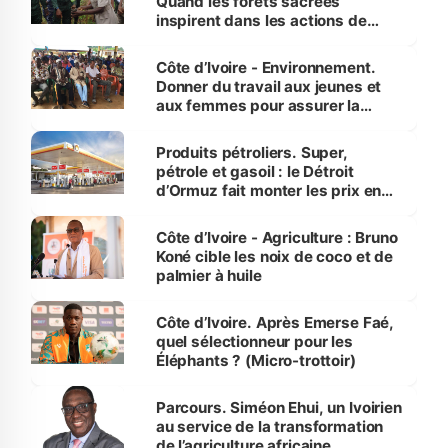
Quand les forêts sacrées
inspirent dans les actions de
reboisement
Côte d’Ivoire - Environnement.
Donner du travail aux jeunes et
aux femmes pour assurer la
protection des espèces
menacées
Produits pétroliers. Super,
pétrole et gasoil : le Détroit
d’Ormuz fait monter les prix en
Côte d’Ivoire
Côte d’Ivoire - Agriculture : Bruno
Koné cible les noix de coco et de
palmier à huile
Côte d’Ivoire. Après Emerse Faé,
quel sélectionneur pour les
Éléphants ? (Micro-trottoir)
Parcours. Siméon Ehui, un Ivoirien
au service de la transformation
de l’agriculture africaine