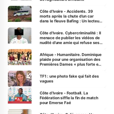
Côte d’Ivoire - Accidents. 39
morts après la chute d’un car
dans le fleuve Bafing : Un lecteur
dénonce la légèreté du ministère
des Transports
Côte d'Ivoire. Cybercriminalité : Il
menace de publier les vidéos de
nudité d’une amie qui refuse ses
avances
Afrique - Humanitaire. Dominique
plaide pour une organisation des
Premières Dames « plus forte et
influente, dont l'impact s'affirme
sur la scène internationale »
TF1 : une photo fake qui fait des
vagues
Côte d’Ivoire - Football. La
Fédération siffle la fin de match
pour Emerse Faé