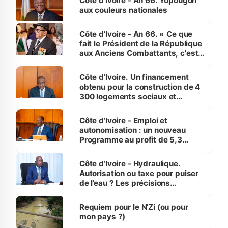
Côte d'Ivoire - An 66. Yopougon
vies humaines »
aux couleurs nationales
Côte d’Ivoire - An 66. « Ce que
fait le Président de la République
aux Anciens Combattants, c'est
inédit » (Cne Yassoungo Koné ®)
Côte d’Ivoire. Un financement
obtenu pour la construction de 4
300 logements sociaux et
économiques à Abidjan, Bouaké
et Yamoussoukro
Côte d’Ivoire - Emploi et
autonomisation : un nouveau
Programme au profit de 5,3
millions de jeunes
Côte d’Ivoire - Hydraulique.
Autorisation ou taxe pour puiser
de l’eau ? Les précisions
d’Assahoré
Requiem pour le N’Zi (ou pour
mon pays ?)