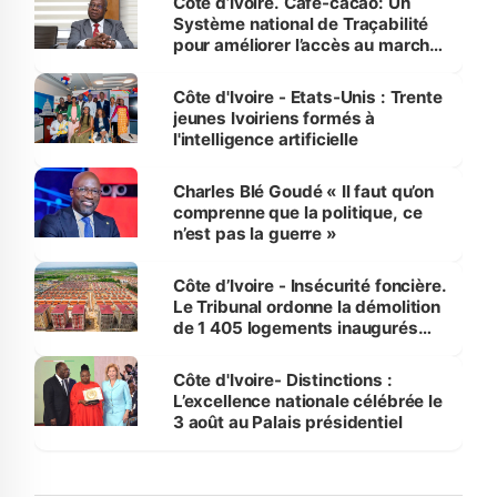
Côte d’Ivoire. Café-cacao: Un
Système national de Traçabilité
pour améliorer l’accès au marché
international
Côte d'Ivoire - Etats-Unis : Trente
jeunes Ivoiriens formés à
l'intelligence artificielle
Charles Blé Goudé « Il faut qu’on
comprenne que la politique, ce
n’est pas la guerre »
Côte d’Ivoire - Insécurité foncière.
Le Tribunal ordonne la démolition
de 1 405 logements inaugurés
par le Premier ministre à Grand-
Bassam
Côte d'Ivoire- Distinctions :
L’excellence nationale célébrée le
3 août au Palais présidentiel