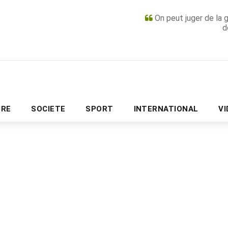
On peut juger de la 
d
PUBLICITÉ
URE
SOCIETE
SPORT
INTERNATIONAL
V