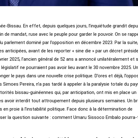
née-Bissau. En effet, depuis quelques jours, l’inquiétude grandit depu
n de mandat, ruse avec le peuple pour garder le pouvoir. On se rappe
 du parlement dominé par l’opposition en décembre 2023. Par la suite, 
es anticipées, avant de les reporter « sine die » par un décret préside
vrier 2025, l’ancien général de 52 ans a annoncé unilatéralement et 
t législatif ne pourraient pas avoir lieu avant le 30 novembre 2025. U
onger le pays dans une nouvelle crise politique. D’ores et déjà, l’oppos
imoes Pereira, n’a pas tardé à appeler à la paralysie totale du pay
torités bissau-guinéennes qui, par anticipation, ont mis en place un
rès avoir interdit tout attroupement depuis plusieurs semaines. Un b
s en proie à l’instabilité politique. Face donc à la détermination de
oser la question suivante : comment Umaru Sissoco Embalo pourra-t