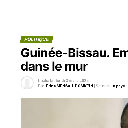
POLITIQUE
Guinée-Bissau. Em
dans le mur
Publié le :
lundi 3 mars 2025
Par:
Edoé MENSAH-DOMKPIN
| Source:
Le pays