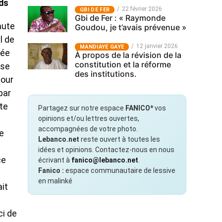
eds
22 février 2026
GBI DE FER
Gbi de Fer : « Raymonde
aute
Goudou, je t’avais prévenue »
l de
12 janvier 2026
MANDIAYE GAYE
uée
À propos de la révision de la
constitution et la réforme
use
des institutions.
pour
par
ate
Partagez sur notre espace
FANICO*
vos
opinions et/ou lettres ouvertes,
accompagnées de votre photo.
re
Lebanco.net
reste ouvert à toutes les
idées et opinions. Contactez-nous en nous
ce
écrivant à
fanico@lebanco.net
.
Fanico :
espace communautaire de lessive
en malinké
it
ci de