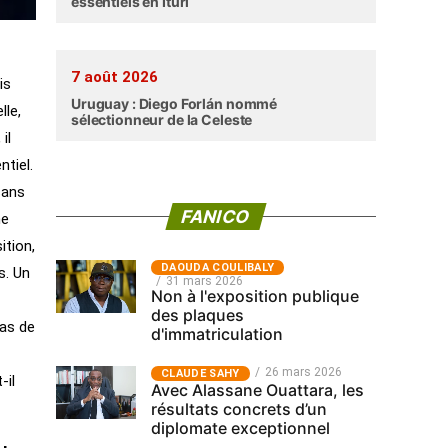
essentiels en Ituri
7 août 2026
is
Uruguay : Diego Forlán nommé
lle,
sélectionneur de la Celeste
il
ntiel.
sans
FANICO
ne
ition,
‎DAOUDA COULIBALY
s. Un
31 mars 2026
Non à l'exposition publique
des plaques
ras de
d'immatriculation
26 mars 2026
CLAUDE SAHY
-il
Avec Alassane Ouattara, les
résultats concrets d’un
diplomate exceptionnel