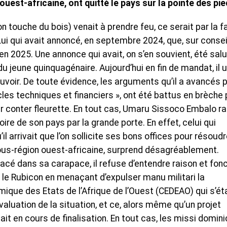
ouest-africaine, ont quitté le pays sur la pointe des pi
on touche du bois) venait à prendre feu, ce serait par la f
 Lui qui avait annoncé, en septembre 2024, que, sur consei
 en 2025. Une annonce qui avait, on s’en souvient, été sal
du jeune quinquagénaire. Aujourd’hui en fin de mandat, il 
voir. De toute évidence, les arguments qu’il a avancés 
acles techniques et financiers », ont été battus en brèche 
ser conter fleurette. En tout cas, Umaru Sissoco Embalo r
oire de son pays par la grande porte. En effet, celui qui
il arrivait que l’on sollicite ses bons offices pour résoud
sous-région ouest-africaine, surprend désagréablement.
stacé dans sa carapace, il refuse d’entendre raison et fon
chi le Rubicon en menaçant d’expulser manu militari la
ue des Etats de l’Afrique de l’Ouest (CEDEAO) qui s’éta
aluation de la situation, et ce, alors même qu’un projet
ait en cours de finalisation. En tout cas, les missi domini