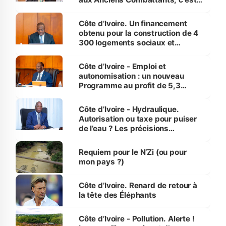
inédit » (Cne Yassoungo Koné ®)
Côte d’Ivoire. Un financement
obtenu pour la construction de 4
300 logements sociaux et
économiques à Abidjan, Bouaké
et Yamoussoukro
Côte d’Ivoire - Emploi et
autonomisation : un nouveau
Programme au profit de 5,3
millions de jeunes
Côte d’Ivoire - Hydraulique.
Autorisation ou taxe pour puiser
de l’eau ? Les précisions
d’Assahoré
Requiem pour le N’Zi (ou pour
mon pays ?)
Côte d’Ivoire. Renard de retour à
la tête des Éléphants
Côte d’Ivoire - Pollution. Alerte !