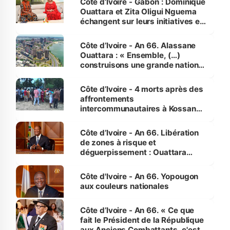
Côte d’Ivoire - Gabon : Dominique
Ouattara et Zita Oligui Nguema
échangent sur leurs initiatives en
faveur des femmes et des
enfants
Côte d’Ivoire - An 66. Alassane
Ouattara : « Ensemble, (…)
construisons une grande nation
pour nous-mêmes et pour les
générations futures »
Côte d’Ivoire - 4 morts après des
affrontements
intercommunautaires à Kossandji
(Alepé) - Notre correspondant au
milieu des sinistrés
Côte d’Ivoire - An 66. Libération
de zones à risque et
déguerpissement : Ouattara
assure du « strict respect de
l'Etat de droit pour préserver les
Côte d'Ivoire - An 66. Yopougon
vies humaines »
aux couleurs nationales
Côte d’Ivoire - An 66. « Ce que
fait le Président de la République
aux Anciens Combattants, c'est