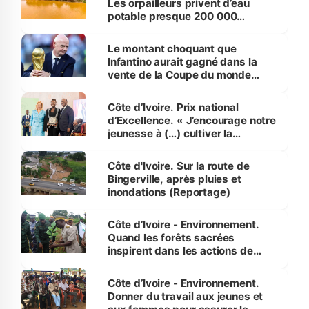
Les orpailleurs privent d’eau
potable presque 200 000
habitants autour d’Agboville
Le montant choquant que
Infantino aurait gagné dans la
vente de la Coupe du monde
révélé
Côte d’Ivoire. Prix national
d’Excellence. « J’encourage notre
jeunesse à (…) cultiver la
compétence et l’intégrité »
(Alassane Ouattara
Côte d'Ivoire. Sur la route de
Bingerville, après pluies et
inondations (Reportage)
Côte d’Ivoire - Environnement.
Quand les forêts sacrées
inspirent dans les actions de
reboisement
Côte d’Ivoire - Environnement.
Donner du travail aux jeunes et