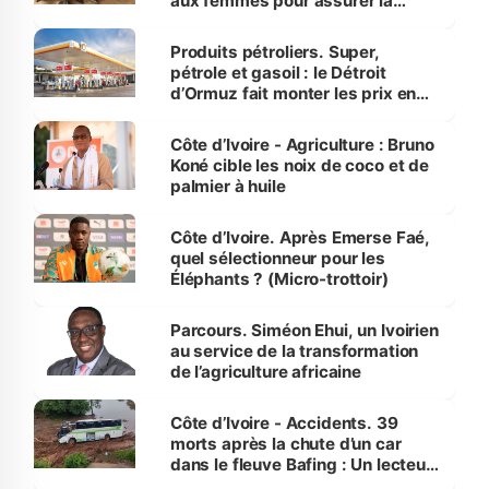
aux femmes pour assurer la
protection des espèces
menacées
Produits pétroliers. Super,
pétrole et gasoil : le Détroit
d’Ormuz fait monter les prix en
Côte d’Ivoire
Côte d’Ivoire - Agriculture : Bruno
Koné cible les noix de coco et de
palmier à huile
Côte d’Ivoire. Après Emerse Faé,
quel sélectionneur pour les
Éléphants ? (Micro-trottoir)
Parcours. Siméon Ehui, un Ivoirien
au service de la transformation
de l’agriculture africaine
Côte d’Ivoire - Accidents. 39
morts après la chute d’un car
dans le fleuve Bafing : Un lecteur
dénonce la légèreté du ministère