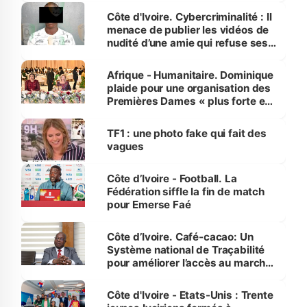
des Transports
Côte d'Ivoire. Cybercriminalité : Il
menace de publier les vidéos de
nudité d’une amie qui refuse ses
avances
Afrique - Humanitaire. Dominique
plaide pour une organisation des
Premières Dames « plus forte et
influente, dont l'impact s'affirme
sur la scène internationale »
TF1 : une photo fake qui fait des
vagues
Côte d’Ivoire - Football. La
Fédération siffle la fin de match
pour Emerse Faé
Côte d’Ivoire. Café-cacao: Un
Système national de Traçabilité
pour améliorer l’accès au marché
international
Côte d'Ivoire - Etats-Unis : Trente