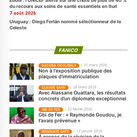
Ebola : l’UNICEF alerte sur une chute de plus de 40 %
du recours aux soins de santé essentiels en Ituri
7 août 2026
Uruguay : Diego Forlán nommé sélectionneur de la
Celeste
FANICO
31 mars 2026
‎DAOUDA COULIBALY
Non à l'exposition publique des
plaques d'immatriculation
26 mars 2026
CLAUDE SAHY
Avec Alassane Ouattara, les résultats
concrets d’un diplomate exceptionnel
22 février 2026
GBI DE FER
Gbi de Fer : « Raymonde Goudou, je
t’avais prévenue »
12 janvier 2026
MANDIAYE GAYE
À propos de la révision de la