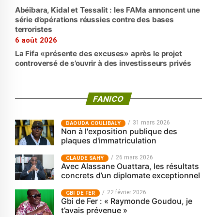
Abéibara, Kidal et Tessalit : les FAMa annoncent une
série d’opérations réussies contre des bases
terroristes
6 août 2026
La Fifa «présente des excuses» après le projet
controversé de s’ouvrir à des investisseurs privés
FANICO
31 mars 2026
‎DAOUDA COULIBALY
Non à l'exposition publique des
plaques d'immatriculation
26 mars 2026
CLAUDE SAHY
Avec Alassane Ouattara, les résultats
concrets d’un diplomate exceptionnel
22 février 2026
GBI DE FER
Gbi de Fer : « Raymonde Goudou, je
t’avais prévenue »