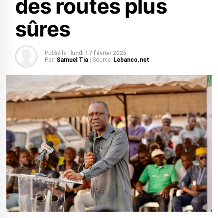
des routes plus
sûres
Publié le :
lundi 17 février 2025
Par:
Samuel Tia
| Source:
Lebanco.net