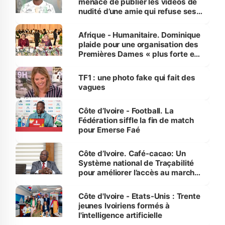
menace de publier les vidéos de
nudité d’une amie qui refuse ses
avances
Afrique - Humanitaire. Dominique
plaide pour une organisation des
Premières Dames « plus forte et
influente, dont l'impact s'affirme
sur la scène internationale »
TF1 : une photo fake qui fait des
vagues
Côte d’Ivoire - Football. La
Fédération siffle la fin de match
pour Emerse Faé
Côte d’Ivoire. Café-cacao: Un
Système national de Traçabilité
pour améliorer l’accès au marché
international
Côte d'Ivoire - Etats-Unis : Trente
jeunes Ivoiriens formés à
l'intelligence artificielle