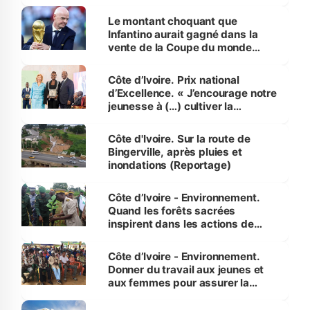
habitants autour d’Agboville
Le montant choquant que
Infantino aurait gagné dans la
vente de la Coupe du monde
révélé
Côte d’Ivoire. Prix national
d’Excellence. « J’encourage notre
jeunesse à (…) cultiver la
compétence et l’intégrité »
(Alassane Ouattara
Côte d'Ivoire. Sur la route de
Bingerville, après pluies et
inondations (Reportage)
Côte d’Ivoire - Environnement.
Quand les forêts sacrées
inspirent dans les actions de
reboisement
Côte d’Ivoire - Environnement.
Donner du travail aux jeunes et
aux femmes pour assurer la
protection des espèces
menacées