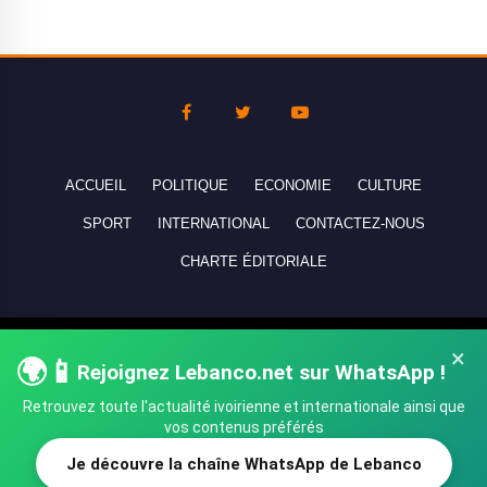
ACCUEIL
POLITIQUE
ECONOMIE
CULTURE
SPORT
INTERNATIONAL
CONTACTEZ-NOUS
CHARTE ÉDITORIALE
Copyright © 2010-2026 lebanco.net - Tous droits de reproduction
×
🌍📱
réservés - All rights reserved.
Rejoignez Lebanco.net sur WhatsApp !
Retrouvez toute l'actualité ivoirienne et internationale ainsi que
vos contenus préférés
Je découvre la chaîne WhatsApp de Lebanco