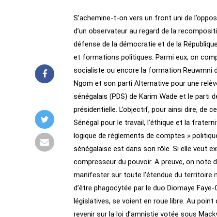
S’achemine-t-on vers un front uni de l’oppos
d’un observateur au regard de la recompositio
défense de la démocratie et de la République
et formations politiques. Parmi eux, on compte
socialiste ou encore la formation Reuwmni d
Ngom et son parti Alternative pour une relève
sénégalais (PDS) de Karim Wade et le parti de
présidentielle. L’objectif, pour ainsi dire, de
Sénégal pour le travail, l’éthique et la frate
logique de règlements de comptes » politiques
sénégalaise est dans son rôle. Si elle veut ex
compresseur du pouvoir. A preuve, on note de
manifester sur toute l’étendue du territoire na
d’être phagocytée par le duo Diomaye Faye-Ou
législatives, se voient en roue libre. Au poin
revenir sur la loi d’amnistie votée sous Mack