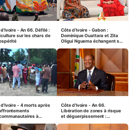
d’Ivoire - An 66. Défilé :
Côte d’Ivoire - Gabon :
iculture sur les chars de
Dominique Ouattara et Zita
ospérité
Oligui Nguema échangent sur
leurs initiatives en faveur des
femmes et des enfants
d’Ivoire - 4 morts après
Côte d’Ivoire - An 66.
affrontements
Libération de zones à risque
rcommunautaires à
et déguerpissement :
andji (Alepé) - Notre
Ouattara assure du « strict
espondant au milieu des
respect de l'Etat de droit pour