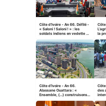
Côte d’Ivoire - An 66. Défilé -
Côte 
« Saloni ! Saloni ! » : les
L’agr
soldats indiens en vedette à
la pr
Yop’ City
Côte d’Ivoire - An 66.
Côte 
Alassane Ouattara : «
des 
Ensemble, (…) construisons
inte
une grande nation pour nous-
Koss
mêmes et pour les
corr