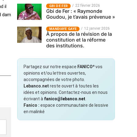
22 février 2026
d il
GBI DE FER
Gbi de Fer : « Raymonde
nd dam
Goudou, je t’avais prévenue »
12 janvier 2026
MANDIAYE GAYE
À propos de la révision de la
constitution et la réforme
des institutions.
Partagez sur notre espace
FANICO*
vos
opinions et/ou lettres ouvertes,
accompagnées de votre photo.
Lebanco.net
reste ouvert à toutes les
idées et opinions. Contactez-nous en nous
écrivant à
fanico@lebanco.net
.
Fanico :
espace communautaire de lessive
en malinké