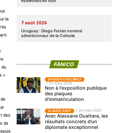
essentiels en Ituri
lus
ur la
7 août 2026
rtis
Uruguay : Diego Forlán nommé
arti
sélectionneur de la Celeste
e
re
FANICO
s du
e «
‎DAOUDA COULIBALY
31 mars 2026
Non à l'exposition publique
des plaques
d'immatriculation
 de
que
26 mars 2026
CLAUDE SAHY
et des
Avec Alassane Ouattara, les
résultats concrets d’un
as de
diplomate exceptionnel
depuis