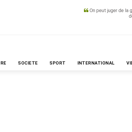
On peut juger de la 
d
PUBLICITÉ
URE
SOCIETE
SPORT
INTERNATIONAL
V