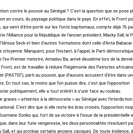
ition contre le pouvoir au Sénégal ? C’est la question que se pose p
n en cours, du paysage politique dans le pays. En effet, le Front po
, qui vient d’être porté sur les fonts baptismaux, compte déjà 76 pa
 l’Alliance pour la République de l’ancien président, Macky Sall, le P
’Idrissa Seck et bien d’autres formations dont celle d’Anta Babacar
 citoyenne. Manquent, pour l’instant, à l’appel, le Parti démocratiqu
 l’ex-Premier ministre, Amadou Ba, arrivé deuxième lors de la derniè
 ce Front, est de travailler à réduire l’hégémonie des Patriotes africain
rnité (PASTEF), parti au pouvoir, que d’aucuns accusent d’être dans un
. En tout cas, le moins que l’on puisse dire, c’est que l’opposition
ister politiquement, elle a tout intérêt à s’unir face au rouleau
 graves « atteintes à la démocratie » au Sénégal avec l’interdiction
tional. C’est dire que si elle reste les bras croisés, l’opposition ris
smane Sonko qui, fort de sa victoire à l’issue de la présidentielle 
t que, dans leur furie vengeresse, les deux personnalités n’excluent p
y Sall, et qui protège certains anciens caciques. De toute évidence, 