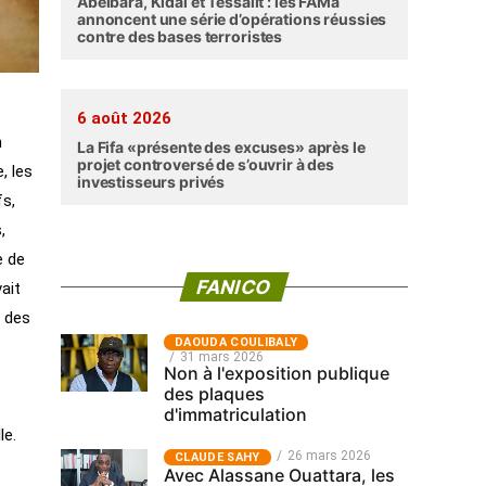
Abéibara, Kidal et Tessalit : les FAMa
annoncent une série d’opérations réussies
contre des bases terroristes
6 août 2026
n
La Fifa «présente des excuses» après le
projet controversé de s’ouvrir à des
, les
investisseurs privés
fs,
,
e de
FANICO
ait
n des
‎DAOUDA COULIBALY
31 mars 2026
Non à l'exposition publique
des plaques
d'immatriculation
le.
26 mars 2026
CLAUDE SAHY
Avec Alassane Ouattara, les