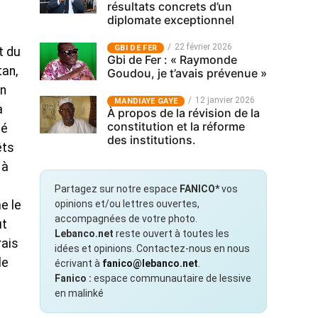
résultats concrets d’un
diplomate exceptionnel
22 février 2026
GBI DE FER
t du
Gbi de Fer : « Raymonde
tan,
Goudou, je t’avais prévenue »
on
12 janvier 2026
MANDIAYE GAYE
a
À propos de la révision de la
constitution et la réforme
té
des institutions.
êts
 à
Partagez sur notre espace
FANICO*
vos
opinions et/ou lettres ouvertes,
e le
accompagnées de votre photo.
ut
Lebanco.net
reste ouvert à toutes les
rais
idées et opinions. Contactez-nous en nous
le
écrivant à
fanico@lebanco.net
.
Fanico :
espace communautaire de lessive
en malinké