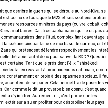
it que derrière la guerre qui se déroule au Nord-Kivu, se
 il est connu de tous, que le M23 et ses soutiens profiten
immenses ressources minières du pays (cuivre, cobalt, col
RDC est mal barrée. Car, à ce capharnaüm qui ne dit pas s
s communautaires dans l’Ituri, complexifiant davantage l
nt laissé une cinquantaine de morts sur le carreau, ont é
 Zaïre qui prétendent défendre respectivement les intér
le thérapie faut-il donc pour sauver la RDC ? Question
st certaine. Tant que le président Félix Tshisékedi
 piédestal en œuvrant à un «consensus national », comm
sera constamment en proie à des spasmes sociaux. Il fa
e, acceptent de se parler. Cela permettra de poser les v
s. Car, comme le dit un proverbe bien connu, c’est quand 
nt à s’y infiltrer. Autrement dit, c’est parce que les
i extérieur a su en profiter pour déstabiliser leur pays.