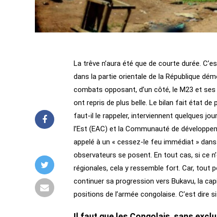
La trêve n’aura été que de courte durée. C’est
dans la partie orientale de la République dé
combats opposant, d’un côté, le M23 et ses al
ont repris de plus belle. Le bilan fait état 
faut-il le rappeler, interviennent quelques
l’Est (EAC) et la Communauté de développeme
appelé à un « cessez-le feu immédiat » dans 
observateurs se posent. En tout cas, si ce n
régionales, cela y ressemble fort. Car, tout p
continuer sa progression vers Bukavu, la capit
positions de l’armée congolaise. C’est dire si 
Il faut que les Congolais, sans excl