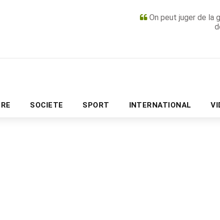
On peut juger de la 
d
PUBLICITÉ
URE
SOCIETE
SPORT
INTERNATIONAL
V