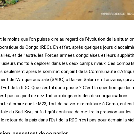
 le moins que l’on puisse dire au regard de l’évolution de la situatio
mocratique du Congo (RDC). En effet, après quelques jours d’accalmie
liés, et de l’autre, les Forces armées congolaises et leurs suppléti
de plusieurs morts à déplorer dans les deux camps rivaux. Ces combats
 jours seulement après le sommet conjoint de la Communauté d’Afriqu
nt de l’Afrique australe (SADC) à Dar-es Salam en Tanzanie, qui av
l’Est de la RDC. Que s’est-il donc passé ? C’est la question que bie
’est pas un pied de nez fait aux dirigeants des deux organisations
orte à croire que le M23, fort de sa victoire militaire à Goma, entend
ale du Sud-Kivu, si fait qu’il continue de mettre la pression sur les
le retour de la paix dans l’Est de la RDC n’est pas pour demain la viel
usion, acceptent de se parler