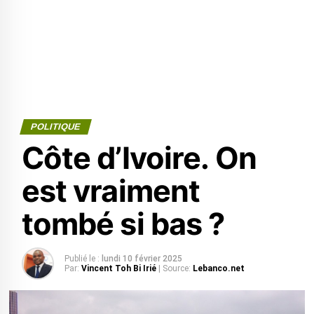
POLITIQUE
Côte d’Ivoire. On
est vraiment
tombé si bas ?
Publié le :
lundi 10 février 2025
Par:
Vincent Toh Bi Irié
| Source:
Lebanco.net