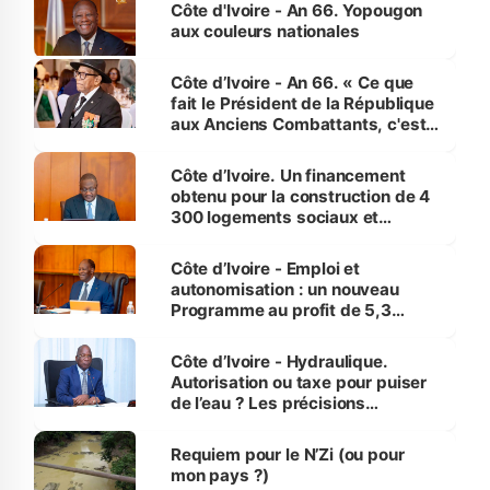
Côte d'Ivoire - An 66. Yopougon
aux couleurs nationales
Côte d’Ivoire - An 66. « Ce que
fait le Président de la République
aux Anciens Combattants, c'est
inédit » (Cne Yassoungo Koné ®)
Côte d’Ivoire. Un financement
obtenu pour la construction de 4
300 logements sociaux et
économiques à Abidjan, Bouaké
et Yamoussoukro
Côte d’Ivoire - Emploi et
autonomisation : un nouveau
Programme au profit de 5,3
millions de jeunes
Côte d’Ivoire - Hydraulique.
Autorisation ou taxe pour puiser
de l’eau ? Les précisions
d’Assahoré
Requiem pour le N’Zi (ou pour
mon pays ?)