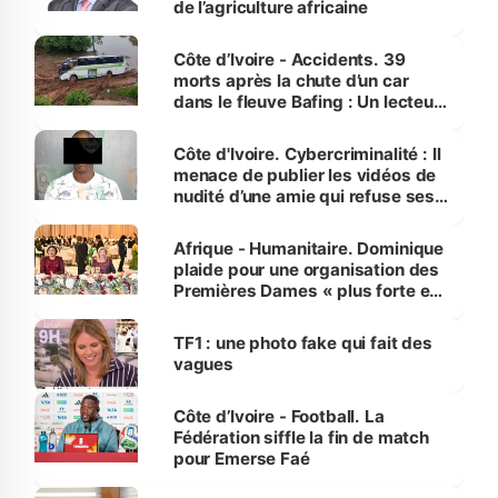
de l’agriculture africaine
Côte d’Ivoire - Accidents. 39
morts après la chute d’un car
dans le fleuve Bafing : Un lecteur
dénonce la légèreté du ministère
des Transports
Côte d'Ivoire. Cybercriminalité : Il
menace de publier les vidéos de
nudité d’une amie qui refuse ses
avances
Afrique - Humanitaire. Dominique
plaide pour une organisation des
Premières Dames « plus forte et
influente, dont l'impact s'affirme
sur la scène internationale »
TF1 : une photo fake qui fait des
vagues
Côte d’Ivoire - Football. La
Fédération siffle la fin de match
pour Emerse Faé