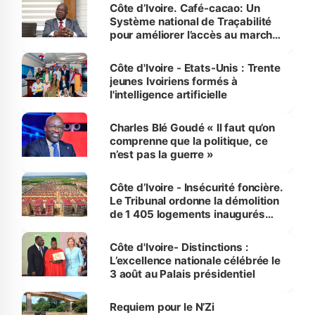
Côte d’Ivoire. Café-cacao: Un
Système national de Traçabilité
pour améliorer l’accès au marché
international
Côte d'Ivoire - Etats-Unis : Trente
jeunes Ivoiriens formés à
l'intelligence artificielle
Charles Blé Goudé « Il faut qu’on
comprenne que la politique, ce
n’est pas la guerre »
Côte d’Ivoire - Insécurité foncière.
Le Tribunal ordonne la démolition
de 1 405 logements inaugurés
par le Premier ministre à Grand-
Bassam
Côte d'Ivoire- Distinctions :
L’excellence nationale célébrée le
3 août au Palais présidentiel
Requiem pour le N’Zi