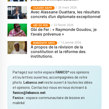
26 mars 2026
CLAUDE SAHY
Avec Alassane Ouattara, les résultats
concrets d’un diplomate exceptionnel
22 février 2026
GBI DE FER
Gbi de Fer : « Raymonde Goudou, je
t’avais prévenue »
12 janvier 2026
MANDIAYE GAYE
À propos de la révision de la
constitution et la réforme des
institutions.
Partagez sur notre espace
FANICO*
vos opinions
et/ou lettres ouvertes, accompagnées de votre
photo.
Lebanco.net
reste ouvert à toutes les idées
et opinions. Contactez-nous en nous écrivant à
fanico@lebanco.net
.
Fanico :
espace communautaire de lessive en
malinké