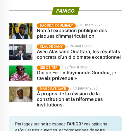
FANICO
31 mars 2026
‎DAOUDA COULIBALY
Non à l'exposition publique des
plaques d'immatriculation
26 mars 2026
CLAUDE SAHY
Avec Alassane Ouattara, les résultats
concrets d’un diplomate exceptionnel
22 février 2026
GBI DE FER
Gbi de Fer : « Raymonde Goudou, je
t’avais prévenue »
12 janvier 2026
MANDIAYE GAYE
À propos de la révision de la
constitution et la réforme des
institutions.
Partagez sur notre espace
FANICO*
vos opinions
et/ou lettres ouvertes, accompagnées de votre