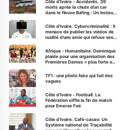
Côte d’Ivoire - Accidents. 39
morts après la chute d’un car
dans le fleuve Bafing : Un lecteur
dénonce la légèreté du ministère
des Transports
Côte d'Ivoire. Cybercriminalité : Il
menace de publier les vidéos de
nudité d’une amie qui refuse ses
avances
Afrique - Humanitaire. Dominique
plaide pour une organisation des
Premières Dames « plus forte et
influente, dont l'impact s'affirme
sur la scène internationale »
TF1 : une photo fake qui fait des
vagues
Côte d’Ivoire - Football. La
Fédération siffle la fin de match
pour Emerse Faé
Côte d’Ivoire. Café-cacao: Un
Système national de Traçabilité