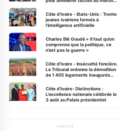
pour améliorer l’accès au marché
international
Côte d'Ivoire - Etats-Unis : Trente
jeunes Ivoiriens formés à
l'intelligence artificielle
Charles Blé Goudé « Il faut qu’on
comprenne que la politique, ce
n’est pas la guerre »
Côte d’Ivoire - Insécurité foncière.
Le Tribunal ordonne la démolition
de 1 405 logements inaugurés
par le Premier ministre à Grand-
Bassam
Côte d'Ivoire- Distinctions :
L’excellence nationale célébrée le
3 août au Palais présidentiel
PUBLICITÉ