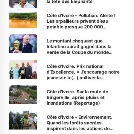
la tête des Éléphants
Côte d’Ivoire - Pollution. Alerte !
Les orpailleurs privent d’eau
potable presque 200 000
habitants autour d’Agboville
Le montant choquant que
Infantino aurait gagné dans la
vente de la Coupe du monde
révélé
Côte d’Ivoire. Prix national
d’Excellence. « J’encourage notre
jeunesse à (…) cultiver la
compétence et l’intégrité »
(Alassane Ouattara
Côte d'Ivoire. Sur la route de
Bingerville, après pluies et
inondations (Reportage)
Côte d’Ivoire - Environnement.
Quand les forêts sacrées
inspirent dans les actions de