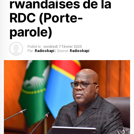
rwandaises de la
RDC (Porte-
parole)
Publié le :
vendredi 7 février 2025
Par:
Radiookapi
| Source:
Radiookapi