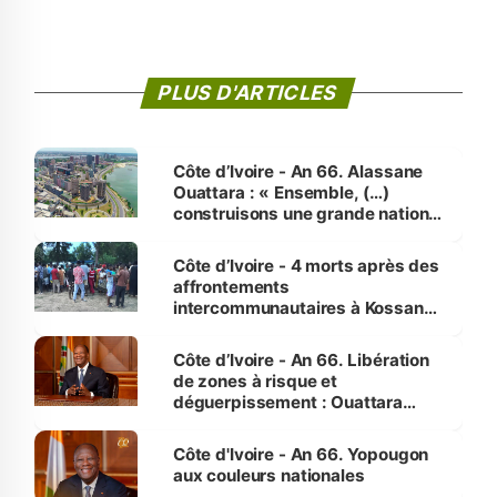
PLUS D'ARTICLES
Côte d’Ivoire - An 66. Alassane
Ouattara : « Ensemble, (…)
construisons une grande nation
pour nous-mêmes et pour les
générations futures »
Côte d’Ivoire - 4 morts après des
affrontements
intercommunautaires à Kossandji
(Alepé) - Notre correspondant au
milieu des sinistrés
Côte d’Ivoire - An 66. Libération
de zones à risque et
déguerpissement : Ouattara
assure du « strict respect de
l'Etat de droit pour préserver les
Côte d'Ivoire - An 66. Yopougon
vies humaines »
aux couleurs nationales