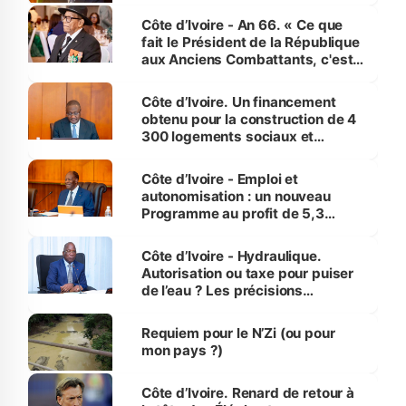
Côte d’Ivoire - An 66. « Ce que
fait le Président de la République
aux Anciens Combattants, c'est
inédit » (Cne Yassoungo Koné ®)
Côte d’Ivoire. Un financement
obtenu pour la construction de 4
300 logements sociaux et
économiques à Abidjan, Bouaké
et Yamoussoukro
Côte d’Ivoire - Emploi et
autonomisation : un nouveau
Programme au profit de 5,3
millions de jeunes
Côte d’Ivoire - Hydraulique.
Autorisation ou taxe pour puiser
de l’eau ? Les précisions
d’Assahoré
Requiem pour le N’Zi (ou pour
mon pays ?)
Côte d’Ivoire. Renard de retour à