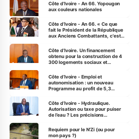
l'Etat de droit pour préserver les
Côte d'Ivoire - An 66. Yopougon
vies humaines »
aux couleurs nationales
Côte d’Ivoire - An 66. « Ce que
fait le Président de la République
aux Anciens Combattants, c'est
inédit » (Cne Yassoungo Koné ®)
Côte d’Ivoire. Un financement
obtenu pour la construction de 4
300 logements sociaux et
économiques à Abidjan, Bouaké
et Yamoussoukro
Côte d’Ivoire - Emploi et
autonomisation : un nouveau
Programme au profit de 5,3
millions de jeunes
Côte d’Ivoire - Hydraulique.
Autorisation ou taxe pour puiser
de l’eau ? Les précisions
d’Assahoré
Requiem pour le N’Zi (ou pour
mon pays ?)