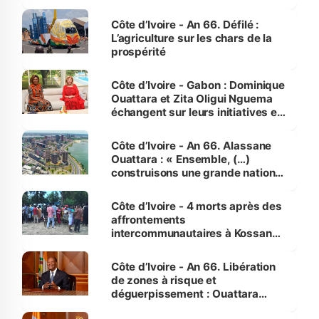
Côte d’Ivoire - An 66. Défilé :
L’agriculture sur les chars de la
prospérité
Côte d’Ivoire - Gabon : Dominique
Ouattara et Zita Oligui Nguema
échangent sur leurs initiatives en
faveur des femmes et des
enfants
Côte d’Ivoire - An 66. Alassane
Ouattara : « Ensemble, (…)
construisons une grande nation
pour nous-mêmes et pour les
générations futures »
Côte d’Ivoire - 4 morts après des
affrontements
intercommunautaires à Kossandji
(Alepé) - Notre correspondant au
milieu des sinistrés
Côte d’Ivoire - An 66. Libération
de zones à risque et
déguerpissement : Ouattara
assure du « strict respect de