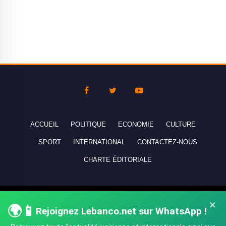
ACCUEIL
POLITIQUE
ECONOMIE
CULTURE
SPORT
INTERNATIONAL
CONTACTEZ-NOUS
CHARTE ÉDITORIALE
Copyright © 2010-2026 lebanco.net - Tous droits de reproduction
×
🌍📱
réservés - All rights reserved.
Rejoignez Lebanco.net sur WhatsApp !