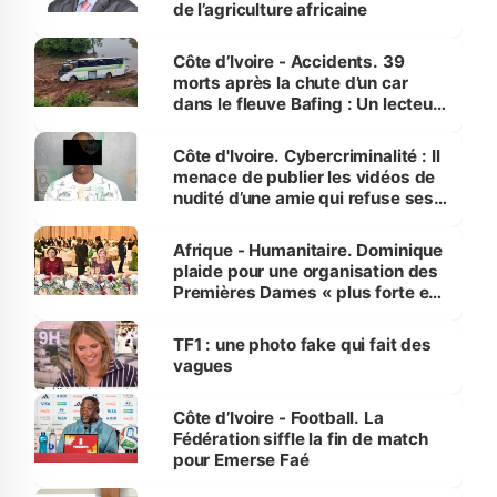
de l’agriculture africaine
Côte d’Ivoire - Accidents. 39
morts après la chute d’un car
dans le fleuve Bafing : Un lecteur
dénonce la légèreté du ministère
des Transports
Côte d'Ivoire. Cybercriminalité : Il
menace de publier les vidéos de
nudité d’une amie qui refuse ses
avances
Afrique - Humanitaire. Dominique
plaide pour une organisation des
Premières Dames « plus forte et
influente, dont l'impact s'affirme
sur la scène internationale »
TF1 : une photo fake qui fait des
vagues
Côte d’Ivoire - Football. La
Fédération siffle la fin de match
pour Emerse Faé