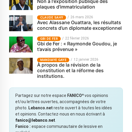
Non à l'exposition publique des
plaques d'immatriculation
26 mars 2026
CLAUDE SAHY
Avec Alassane Ouattara, les résultats
concrets d’un diplomate exceptionnel
22 février 2026
GBI DE FER
Gbi de Fer : « Raymonde Goudou, je
t’avais prévenue »
12 janvier 2026
MANDIAYE GAYE
À propos de la révision de la
constitution et la réforme des
institutions.
Partagez sur notre espace
FANICO*
vos opinions
et/ou lettres ouvertes, accompagnées de votre
photo.
Lebanco.net
reste ouvert à toutes les idées
et opinions. Contactez-nous en nous écrivant à
fanico@lebanco.net
.
Fanico :
espace communautaire de lessive en