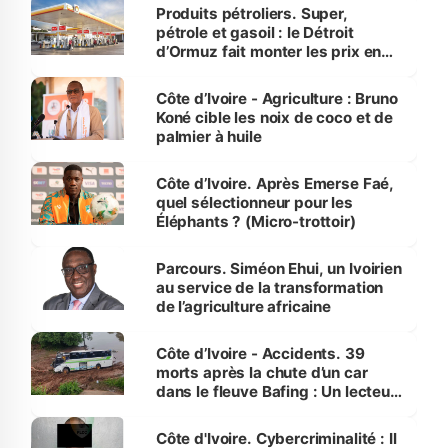
menacées
Produits pétroliers. Super,
pétrole et gasoil : le Détroit
d’Ormuz fait monter les prix en
Côte d’Ivoire
Côte d’Ivoire - Agriculture : Bruno
Koné cible les noix de coco et de
palmier à huile
Côte d’Ivoire. Après Emerse Faé,
quel sélectionneur pour les
Éléphants ? (Micro-trottoir)
Parcours. Siméon Ehui, un Ivoirien
au service de la transformation
de l’agriculture africaine
Côte d’Ivoire - Accidents. 39
morts après la chute d’un car
dans le fleuve Bafing : Un lecteur
dénonce la légèreté du ministère
des Transports
Côte d'Ivoire. Cybercriminalité : Il