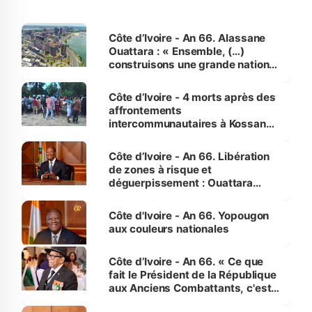
Côte d’Ivoire - An 66. Alassane
Ouattara : « Ensemble, (…)
construisons une grande nation
pour nous-mêmes et pour les
générations futures »
Côte d’Ivoire - 4 morts après des
affrontements
intercommunautaires à Kossandji
(Alepé) - Notre correspondant au
milieu des sinistrés
Côte d’Ivoire - An 66. Libération
de zones à risque et
déguerpissement : Ouattara
assure du « strict respect de
l'Etat de droit pour préserver les
Côte d'Ivoire - An 66. Yopougon
vies humaines »
aux couleurs nationales
Côte d’Ivoire - An 66. « Ce que
fait le Président de la République
aux Anciens Combattants, c'est
inédit » (Cne Yassoungo Koné ®)