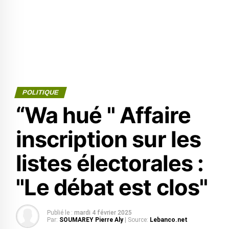
POLITIQUE
“Wa hué " Affaire
inscription sur les
listes électorales :
"Le débat est clos"
Publié le :
mardi 4 février 2025
Par:
SOUMAREY Pierre Aly
| Source:
Lebanco.net