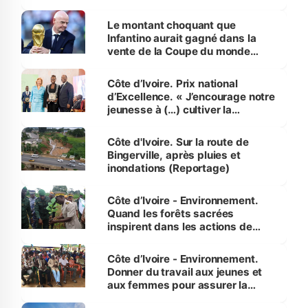
habitants autour d’Agboville
Le montant choquant que
Infantino aurait gagné dans la
vente de la Coupe du monde
révélé
Côte d’Ivoire. Prix national
d’Excellence. « J’encourage notre
jeunesse à (…) cultiver la
compétence et l’intégrité »
(Alassane Ouattara
Côte d'Ivoire. Sur la route de
Bingerville, après pluies et
inondations (Reportage)
Côte d’Ivoire - Environnement.
Quand les forêts sacrées
inspirent dans les actions de
reboisement
Côte d’Ivoire - Environnement.
Donner du travail aux jeunes et
aux femmes pour assurer la
protection des espèces