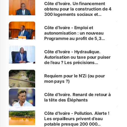
Côte d’Ivoire. Un financement
obtenu pour la construction de 4
300 logements sociaux et
économiques à Abidjan, Bouaké
et Yamoussoukro
Côte d’Ivoire - Emploi et
autonomisation : un nouveau
Programme au profit de 5,3
millions de jeunes
Côte d’Ivoire - Hydraulique.
Autorisation ou taxe pour puiser
de l’eau ? Les précisions
d’Assahoré
Requiem pour le N’Zi (ou pour
mon pays ?)
Côte d’Ivoire. Renard de retour à
la tête des Éléphants
Côte d’Ivoire - Pollution. Alerte !
Les orpailleurs privent d’eau
potable presque 200 000