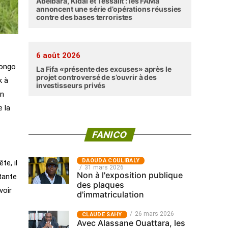
Abéibara, Kidal et Tessalit : les FAMa
annoncent une série d’opérations réussies
contre des bases terroristes
6 août 2026
Congo
La Fifa «présente des excuses» après le
projet controversé de s’ouvrir à des
k à
investisseurs privés
en
e la
FANICO
‎DAOUDA COULIBALY
te, il
31 mars 2026
Non à l'exposition publique
rtante
des plaques
voir
d'immatriculation
26 mars 2026
CLAUDE SAHY
Avec Alassane Ouattara, les