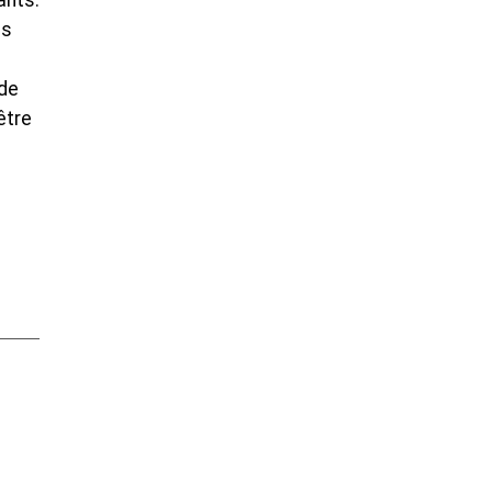
ants.
es
 de
être