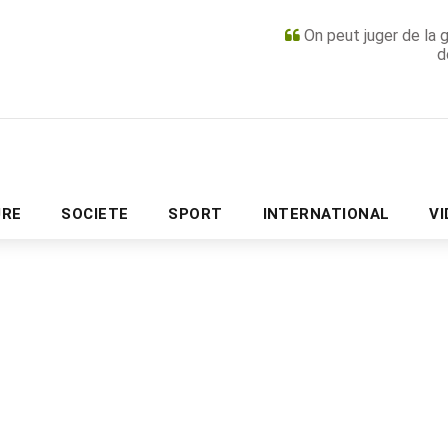
On peut juger de la 
d
PUBLICITÉ
URE
SOCIETE
SPORT
INTERNATIONAL
V