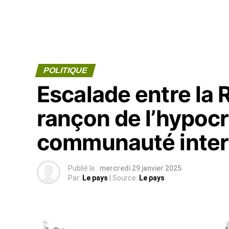
POLITIQUE
Escalade entre la 
rançon de l’hypocri
communauté inter
Publié le :
mercredi 29 janvier 2025
Par:
Le pays
| Source:
Le pays