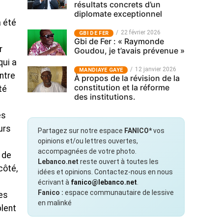
résultats concrets d’un
diplomate exceptionnel
a été
22 février 2026
GBI DE FER
Gbi de Fer : « Raymonde
r
Goudou, je t’avais prévenue »
qui a
12 janvier 2026
MANDIAYE GAYE
ntre
À propos de la révision de la
constitution et la réforme
té
des institutions.
es
urs
Partagez sur notre espace
FANICO*
vos
opinions et/ou lettres ouvertes,
accompagnées de votre photo.
 de
Lebanco.net
reste ouvert à toutes les
côté,
idées et opinions. Contactez-nous en nous
écrivant à
fanico@lebanco.net
.
Fanico :
espace communautaire de lessive
ces
en malinké
blent