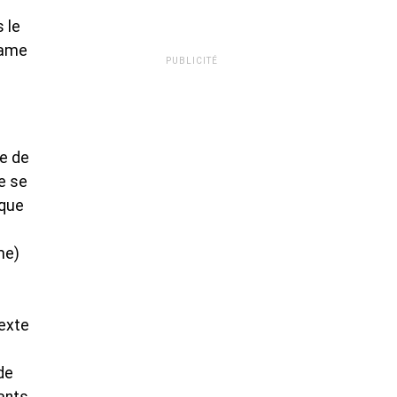
 le
lame
PUBLICITÉ
me de
e se
 que
me)
texte
de