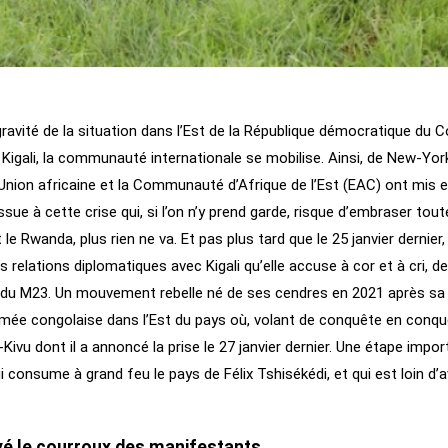
gravité de la situation dans l’Est de la République démocratique du 
Kigali, la communauté internationale se mobilise. Ainsi, de New-Yor
’Union africaine et la Communauté d’Afrique de l’Est (EAC) ont mis 
ssue à cette crise qui, si l’on n’y prend garde, risque d’embraser tout
le Rwanda, plus rien ne va. Et pas plus tard que le 25 janvier dernier,
s relations diplomatiques avec Kigali qu’elle accuse à cor et à cri, de
 du M23. Un mouvement rebelle né de ses cendres en 2021 après sa
armée congolaise dans l’Est du pays où, volant de conquête en conquê
d-Kivu dont il a annoncé la prise le 27 janvier dernier. Une étape impo
consume à grand feu le pays de Félix Tshisékédi, et qui est loin d’a
yé le courroux des manifestants