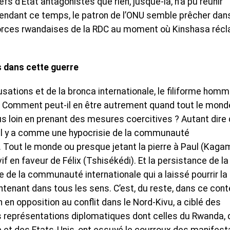
s d’Etat antagonistes que rien, jusque-là, n’a pu réunir
Pendant ce temps, le patron de l’ONU semble prêcher dans
forces rwandaises de la RDC au moment où Kinshasa réc
es dans cette guerre
sations et de la bronca internationale, le filiforme hom
s. Comment peut-il en être autrement quand tout le mond
s loin en prenant des mesures coercitives ? Autant dire
 il y a comme une hypocrisie de la communauté
m. Tout le monde ou presque jetant la pierre à Paul (Kaga
f en faveur de Félix (Tshisékédi). Et la persistance de la
e de la communauté internationale qui a laissé pourrir la
ntenant dans tous les sens. C’est, du reste, dans ce con
 en opposition au conflit dans le Nord-Kivu, a ciblé des
représentations diplomatiques dont celles du Rwanda, 