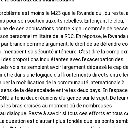
 problème est moins le M23 que le Rwanda qui, du reste, 
ns pour son soutien auxdits rebelles. Enfonçant le clou,
cune de ses accusations contre Kigali sommée de cesse
 son personnel militaire de la RDC. En réponse, le Rwanda 
ni par brandir comme argument, le droit de se défendre co
ui, menacent sa sécurité intérieure. C’est dire la complexi
hui des proportions inquiétantes avec l’exacerbation des
quels voisins semblent avoir largement dépassé le cap d
 être dans une logique d’affrontements directs entre le
aluer la mobilisation de la communauté internationale à
le sens de la désescalade entre les deux pays. En l’espace
l’ONU a tenu deux réunions d’urgence sur le sujet. De leur 
t pas les bras croisés au moment où de nombreuses
au dialogue. Reste à savoir si tous ces efforts et tous 
La question est d’autant plus fondée que les ponts sem