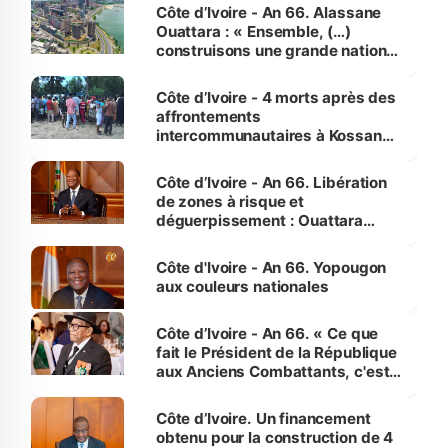
enfants
Côte d’Ivoire - An 66. Alassane
Ouattara : « Ensemble, (…)
construisons une grande nation
pour nous-mêmes et pour les
générations futures »
Côte d’Ivoire - 4 morts après des
affrontements
intercommunautaires à Kossandji
(Alepé) - Notre correspondant au
milieu des sinistrés
Côte d’Ivoire - An 66. Libération
de zones à risque et
déguerpissement : Ouattara
assure du « strict respect de
l'Etat de droit pour préserver les
Côte d'Ivoire - An 66. Yopougon
vies humaines »
aux couleurs nationales
Côte d’Ivoire - An 66. « Ce que
fait le Président de la République
aux Anciens Combattants, c'est
inédit » (Cne Yassoungo Koné ®)
Côte d’Ivoire. Un financement
obtenu pour la construction de 4