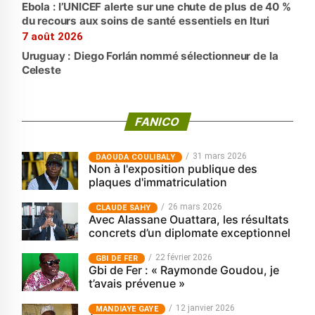
Ebola : l’UNICEF alerte sur une chute de plus de 40 %
du recours aux soins de santé essentiels en Ituri
7 août 2026
Uruguay : Diego Forlán nommé sélectionneur de la
Celeste
FANICO
31 mars 2026
‎DAOUDA COULIBALY
Non à l'exposition publique des
plaques d'immatriculation
26 mars 2026
CLAUDE SAHY
Avec Alassane Ouattara, les résultats
concrets d’un diplomate exceptionnel
22 février 2026
GBI DE FER
Gbi de Fer : « Raymonde Goudou, je
t’avais prévenue »
12 janvier 2026
MANDIAYE GAYE