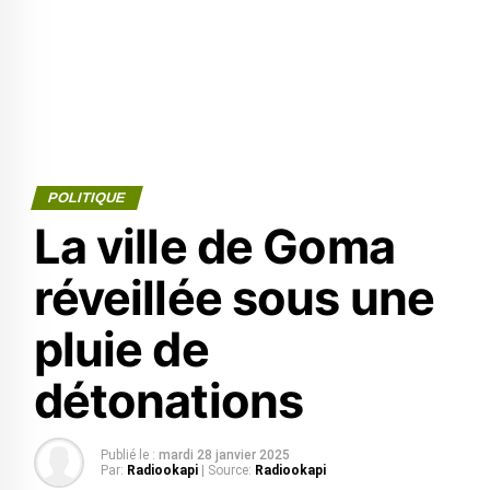
POLITIQUE
La ville de Goma
réveillée sous une
pluie de
détonations
Publié le :
mardi 28 janvier 2025
Par:
Radiookapi
| Source:
Radiookapi