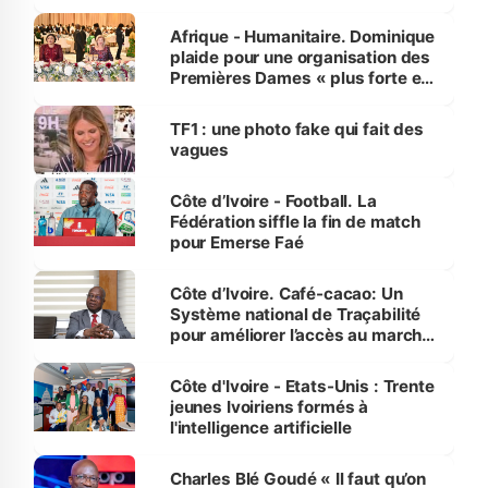
avances
Afrique - Humanitaire. Dominique
plaide pour une organisation des
Premières Dames « plus forte et
influente, dont l'impact s'affirme
sur la scène internationale »
TF1 : une photo fake qui fait des
vagues
Côte d’Ivoire - Football. La
Fédération siffle la fin de match
pour Emerse Faé
Côte d’Ivoire. Café-cacao: Un
Système national de Traçabilité
pour améliorer l’accès au marché
international
Côte d'Ivoire - Etats-Unis : Trente
jeunes Ivoiriens formés à
l'intelligence artificielle
Charles Blé Goudé « Il faut qu’on