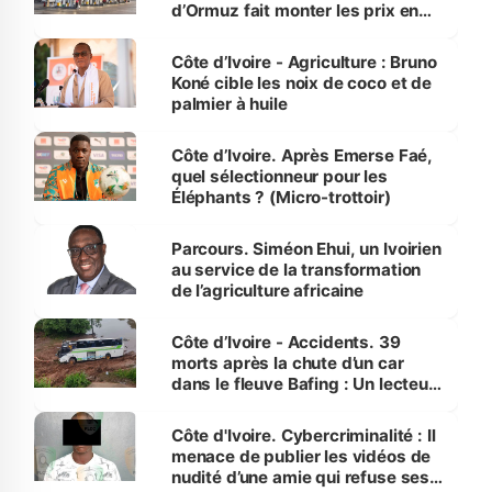
d’Ormuz fait monter les prix en
Côte d’Ivoire
Côte d’Ivoire - Agriculture : Bruno
Koné cible les noix de coco et de
palmier à huile
Côte d’Ivoire. Après Emerse Faé,
quel sélectionneur pour les
Éléphants ? (Micro-trottoir)
Parcours. Siméon Ehui, un Ivoirien
au service de la transformation
de l’agriculture africaine
Côte d’Ivoire - Accidents. 39
morts après la chute d’un car
dans le fleuve Bafing : Un lecteur
dénonce la légèreté du ministère
des Transports
Côte d'Ivoire. Cybercriminalité : Il
menace de publier les vidéos de
nudité d’une amie qui refuse ses