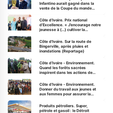
Infantino aurait gagné dans la
vente de la Coupe du monde
révélé
Côte d’Ivoire. Prix national
d’Excellence. « J’encourage notre
jeunesse à (…) cultiver la
compétence et l’intégrité »
(Alassane Ouattara
Côte d'Ivoire. Sur la route de
Bingerville, après pluies et
inondations (Reportage)
Côte d’Ivoire - Environnement.
Quand les forêts sacrées
inspirent dans les actions de
reboisement
Côte d’Ivoire - Environnement.
Donner du travail aux jeunes et
aux femmes pour assurer la
protection des espèces
menacées
Produits pétroliers. Super,
pétrole et gasoil : le Détroit