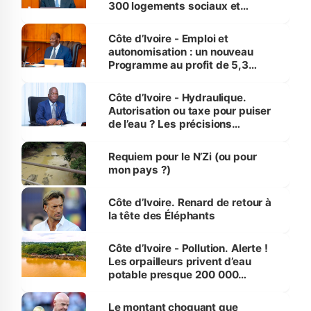
300 logements sociaux et
économiques à Abidjan, Bouaké
et Yamoussoukro
Côte d’Ivoire - Emploi et
autonomisation : un nouveau
Programme au profit de 5,3
millions de jeunes
Côte d’Ivoire - Hydraulique.
Autorisation ou taxe pour puiser
de l’eau ? Les précisions
d’Assahoré
Requiem pour le N’Zi (ou pour
mon pays ?)
Côte d’Ivoire. Renard de retour à
la tête des Éléphants
Côte d’Ivoire - Pollution. Alerte !
Les orpailleurs privent d’eau
potable presque 200 000
habitants autour d’Agboville
Le montant choquant que