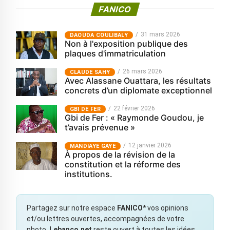
FANICO
31 mars 2026
‎DAOUDA COULIBALY
Non à l'exposition publique des
plaques d'immatriculation
26 mars 2026
CLAUDE SAHY
Avec Alassane Ouattara, les résultats
concrets d’un diplomate exceptionnel
22 février 2026
GBI DE FER
Gbi de Fer : « Raymonde Goudou, je
t’avais prévenue »
12 janvier 2026
MANDIAYE GAYE
À propos de la révision de la
constitution et la réforme des
institutions.
Partagez sur notre espace
FANICO*
vos opinions
et/ou lettres ouvertes, accompagnées de votre
photo.
Lebanco.net
reste ouvert à toutes les idées