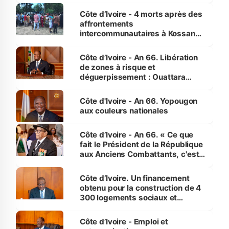
générations futures »
Côte d’Ivoire - 4 morts après des
affrontements
intercommunautaires à Kossandji
(Alepé) - Notre correspondant au
milieu des sinistrés
Côte d’Ivoire - An 66. Libération
de zones à risque et
déguerpissement : Ouattara
assure du « strict respect de
l'Etat de droit pour préserver les
Côte d'Ivoire - An 66. Yopougon
vies humaines »
aux couleurs nationales
Côte d’Ivoire - An 66. « Ce que
fait le Président de la République
aux Anciens Combattants, c'est
inédit » (Cne Yassoungo Koné ®)
Côte d’Ivoire. Un financement
obtenu pour la construction de 4
300 logements sociaux et
économiques à Abidjan, Bouaké
et Yamoussoukro
Côte d’Ivoire - Emploi et