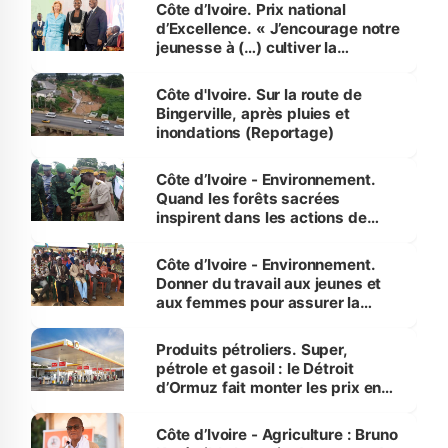
Côte d’Ivoire. Prix national
d’Excellence. « J’encourage notre
jeunesse à (…) cultiver la
compétence et l’intégrité »
(Alassane Ouattara
Côte d'Ivoire. Sur la route de
Bingerville, après pluies et
inondations (Reportage)
Côte d’Ivoire - Environnement.
Quand les forêts sacrées
inspirent dans les actions de
reboisement
Côte d’Ivoire - Environnement.
Donner du travail aux jeunes et
aux femmes pour assurer la
protection des espèces
menacées
Produits pétroliers. Super,
pétrole et gasoil : le Détroit
d’Ormuz fait monter les prix en
Côte d’Ivoire
Côte d’Ivoire - Agriculture : Bruno