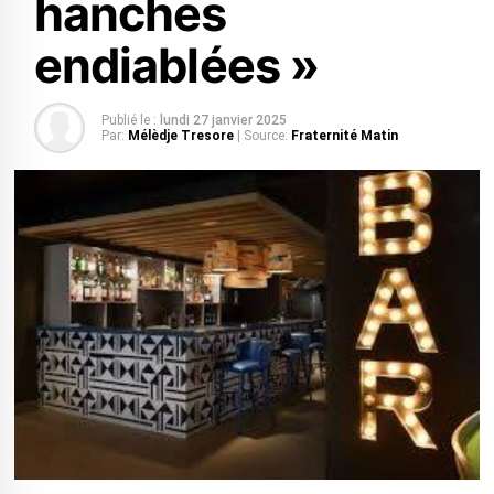
hanches
endiablées »
Publié le :
lundi 27 janvier 2025
Par:
Mélèdje Tresore
| Source:
Fraternité Matin