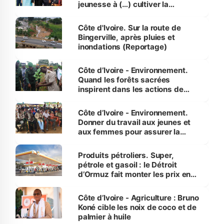
jeunesse à (…) cultiver la
compétence et l’intégrité »
(Alassane Ouattara
Côte d'Ivoire. Sur la route de
Bingerville, après pluies et
inondations (Reportage)
Côte d’Ivoire - Environnement.
Quand les forêts sacrées
inspirent dans les actions de
reboisement
Côte d’Ivoire - Environnement.
Donner du travail aux jeunes et
aux femmes pour assurer la
protection des espèces
menacées
Produits pétroliers. Super,
pétrole et gasoil : le Détroit
d’Ormuz fait monter les prix en
Côte d’Ivoire
Côte d’Ivoire - Agriculture : Bruno
Koné cible les noix de coco et de
palmier à huile