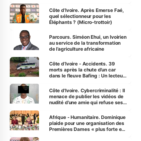
Côte d’Ivoire. Après Emerse Faé,
quel sélectionneur pour les
Éléphants ? (Micro-trottoir)
Parcours. Siméon Ehui, un Ivoirien
au service de la transformation
de l’agriculture africaine
Côte d’Ivoire - Accidents. 39
morts après la chute d’un car
dans le fleuve Bafing : Un lecteur
dénonce la légèreté du ministère
des Transports
Côte d'Ivoire. Cybercriminalité : Il
menace de publier les vidéos de
nudité d’une amie qui refuse ses
avances
Afrique - Humanitaire. Dominique
plaide pour une organisation des
Premières Dames « plus forte et
influente, dont l'impact s'affirme