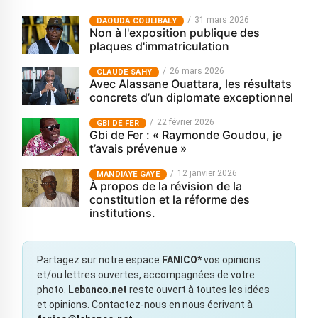
31 mars 2026
‎DAOUDA COULIBALY
Non à l'exposition publique des
plaques d'immatriculation
26 mars 2026
CLAUDE SAHY
Avec Alassane Ouattara, les résultats
concrets d’un diplomate exceptionnel
22 février 2026
GBI DE FER
Gbi de Fer : « Raymonde Goudou, je
t’avais prévenue »
12 janvier 2026
MANDIAYE GAYE
À propos de la révision de la
constitution et la réforme des
institutions.
Partagez sur notre espace
FANICO*
vos opinions
et/ou lettres ouvertes, accompagnées de votre
photo.
Lebanco.net
reste ouvert à toutes les idées
et opinions. Contactez-nous en nous écrivant à