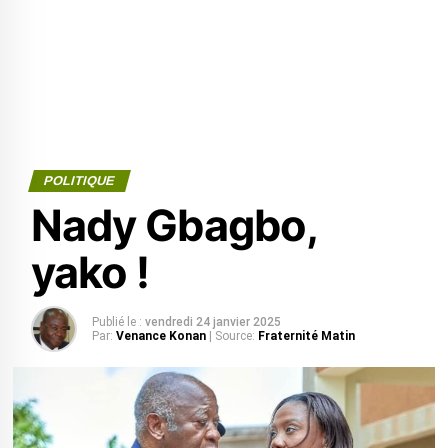
POLITIQUE
Nady Gbagbo,
yako !
Publié le :
vendredi 24 janvier 2025
Par:
Venance Konan
| Source:
Fraternité Matin