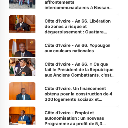
affrontements
intercommunautaires à Kossandji
(Alepé) - Notre correspondant au
milieu des sinistrés
Côte d’Ivoire - An 66. Libération
de zones à risque et
déguerpissement : Ouattara
assure du « strict respect de
l'Etat de droit pour préserver les
Côte d'Ivoire - An 66. Yopougon
vies humaines »
aux couleurs nationales
Côte d’Ivoire - An 66. « Ce que
fait le Président de la République
aux Anciens Combattants, c'est
inédit » (Cne Yassoungo Koné ®)
Côte d’Ivoire. Un financement
obtenu pour la construction de 4
300 logements sociaux et
économiques à Abidjan, Bouaké
et Yamoussoukro
Côte d’Ivoire - Emploi et
autonomisation : un nouveau
Programme au profit de 5,3