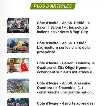
PLUS D'ARTICLES
Côte d’Ivoire - An 66. Défilé - «
Saloni ! Saloni ! » : les soldats
indiens en vedette à Yop’ City
Côte d’Ivoire - An 66. Défilé :
L’agriculture sur les chars de la
prospérité
Côte d’Ivoire - Gabon : Dominique
Ouattara et Zita Oligui Nguema
échangent sur leurs initiatives en
faveur des femmes et des
enfants
Côte d’Ivoire - An 66. Alassane
Ouattara : « Ensemble, (…)
construisons une grande nation
pour nous-mêmes et pour les
générations futures »
Côte d’Ivoire - 4 morts après des