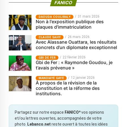
FANICO
31 mars 2026
‎DAOUDA COULIBALY
Non à l'exposition publique des
plaques d'immatriculation
26 mars 2026
CLAUDE SAHY
Avec Alassane Ouattara, les résultats
concrets d’un diplomate exceptionnel
22 février 2026
GBI DE FER
Gbi de Fer : « Raymonde Goudou, je
t’avais prévenue »
12 janvier 2026
MANDIAYE GAYE
À propos de la révision de la
constitution et la réforme des
institutions.
Partagez sur notre espace
FANICO*
vos opinions
et/ou lettres ouvertes, accompagnées de votre
photo.
Lebanco.net
reste ouvert à toutes les idées