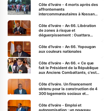
générations futures »
Côte d’Ivoire - 4 morts après des
affrontements
intercommunautaires à Kossandji
(Alepé) - Notre correspondant au
milieu des sinistrés
Côte d’Ivoire - An 66. Libération
de zones à risque et
déguerpissement : Ouattara
assure du « strict respect de
l'Etat de droit pour préserver les
Côte d'Ivoire - An 66. Yopougon
vies humaines »
aux couleurs nationales
Côte d’Ivoire - An 66. « Ce que
fait le Président de la République
aux Anciens Combattants, c'est
inédit » (Cne Yassoungo Koné ®)
Côte d’Ivoire. Un financement
obtenu pour la construction de 4
300 logements sociaux et
économiques à Abidjan, Bouaké
et Yamoussoukro
Côte d’Ivoire - Emploi et
autonomisation : un nouveau