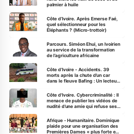
palmier à huile
Côte d’Ivoire. Après Emerse Faé,
quel sélectionneur pour les
Éléphants ? (Micro-trottoir)
Parcours. Siméon Ehui, un Ivoirien
au service de la transformation
de l’agriculture africaine
Côte d’Ivoire - Accidents. 39
morts après la chute d’un car
dans le fleuve Bafing : Un lecteur
dénonce la légèreté du ministère
des Transports
Côte d'Ivoire. Cybercriminalité : Il
menace de publier les vidéos de
nudité d’une amie qui refuse ses
avances
Afrique - Humanitaire. Dominique
plaide pour une organisation des
Premières Dames « plus forte et