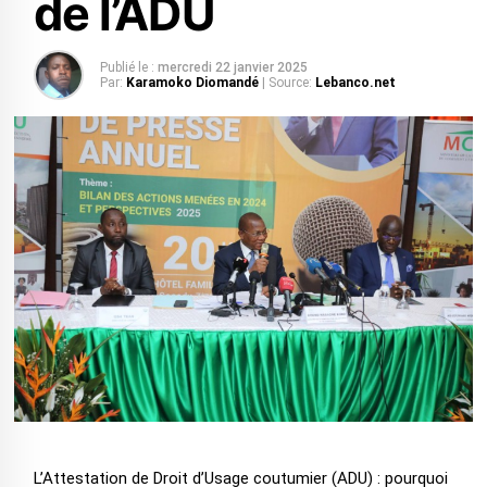
de l’ADU
Publié le :
mercredi 22 janvier 2025
Par:
Karamoko Diomandé
| Source:
Lebanco.net
L’Attestation de Droit d’Usage coutumier (ADU) : pourquoi