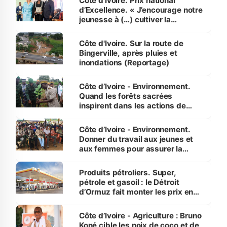
Côte d’Ivoire. Prix national
d’Excellence. « J’encourage notre
jeunesse à (…) cultiver la
compétence et l’intégrité »
(Alassane Ouattara
Côte d'Ivoire. Sur la route de
Bingerville, après pluies et
inondations (Reportage)
Côte d’Ivoire - Environnement.
Quand les forêts sacrées
inspirent dans les actions de
reboisement
Côte d’Ivoire - Environnement.
Donner du travail aux jeunes et
aux femmes pour assurer la
protection des espèces
menacées
Produits pétroliers. Super,
pétrole et gasoil : le Détroit
d’Ormuz fait monter les prix en
Côte d’Ivoire
Côte d’Ivoire - Agriculture : Bruno
Koné cible les noix de coco et de