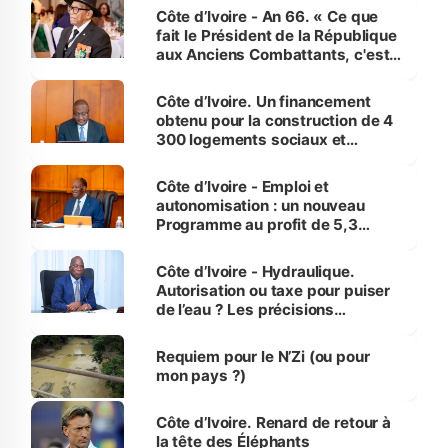
Côte d’Ivoire - An 66. « Ce que
fait le Président de la République
aux Anciens Combattants, c'est
inédit » (Cne Yassoungo Koné ®)
Côte d’Ivoire. Un financement
obtenu pour la construction de 4
300 logements sociaux et
économiques à Abidjan, Bouaké
et Yamoussoukro
Côte d’Ivoire - Emploi et
autonomisation : un nouveau
Programme au profit de 5,3
millions de jeunes
Côte d’Ivoire - Hydraulique.
Autorisation ou taxe pour puiser
de l’eau ? Les précisions
d’Assahoré
Requiem pour le N’Zi (ou pour
mon pays ?)
Côte d’Ivoire. Renard de retour à
la tête des Éléphants