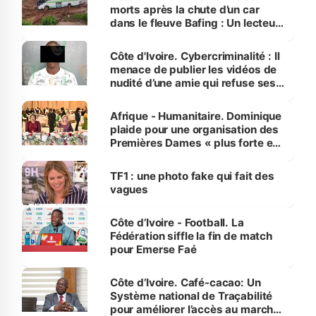
morts après la chute d’un car
dans le fleuve Bafing : Un lecteur
dénonce la légèreté du ministère
des Transports
Côte d'Ivoire. Cybercriminalité : Il
menace de publier les vidéos de
nudité d’une amie qui refuse ses
avances
Afrique - Humanitaire. Dominique
plaide pour une organisation des
Premières Dames « plus forte et
influente, dont l'impact s'affirme
sur la scène internationale »
TF1 : une photo fake qui fait des
vagues
Côte d’Ivoire - Football. La
Fédération siffle la fin de match
pour Emerse Faé
Côte d’Ivoire. Café-cacao: Un
Système national de Traçabilité
pour améliorer l’accès au marché