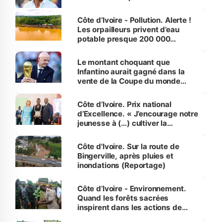
Côte d’Ivoire - Pollution. Alerte !
Les orpailleurs privent d’eau
potable presque 200 000
habitants autour d’Agboville
Le montant choquant que
Infantino aurait gagné dans la
vente de la Coupe du monde
révélé
Côte d’Ivoire. Prix national
d’Excellence. « J’encourage notre
jeunesse à (…) cultiver la
compétence et l’intégrité »
(Alassane Ouattara
Côte d'Ivoire. Sur la route de
Bingerville, après pluies et
inondations (Reportage)
Côte d’Ivoire - Environnement.
Quand les forêts sacrées
inspirent dans les actions de
reboisement