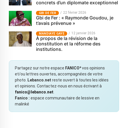
concrets d’un diplomate exceptionnel
22 février 2026
GBI DE FER
Gbi de Fer : « Raymonde Goudou, je
t’avais prévenue »
12 janvier 2026
MANDIAYE GAYE
À propos de la révision de la
constitution et la réforme des
institutions.
Partagez sur notre espace
FANICO*
vos opinions
et/ou lettres ouvertes, accompagnées de votre
photo.
Lebanco.net
reste ouvert à toutes les idées
et opinions. Contactez-nous en nous écrivant à
fanico@lebanco.net
.
Fanico :
espace communautaire de lessive en
malinké