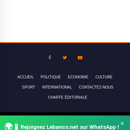
ACCUEIL
POLITIQUE
ECONOMIE
CULTURE
SPORT
INTERNATIONAL
CONTACTEZ-NOUS
CHARTE ÉDITORIALE
Copyright © 2010-2026 lebanco.net - Tous droits de reproduction
×
🌍📱
réservés - All rights reserved.
Rejoignez Lebanco.net sur WhatsApp !