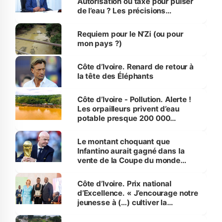
Autorisation ou taxe pour puiser
de l’eau ? Les précisions
d’Assahoré
Requiem pour le N’Zi (ou pour
mon pays ?)
Côte d’Ivoire. Renard de retour à
la tête des Éléphants
Côte d’Ivoire - Pollution. Alerte !
Les orpailleurs privent d’eau
potable presque 200 000
habitants autour d’Agboville
Le montant choquant que
Infantino aurait gagné dans la
vente de la Coupe du monde
révélé
Côte d’Ivoire. Prix national
d’Excellence. « J’encourage notre
jeunesse à (…) cultiver la
compétence et l’intégrité »
(Alassane Ouattara