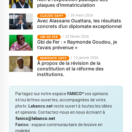
plaques d'immatriculation
26 mars 2026
CLAUDE SAHY
Avec Alassane Ouattara, les résultats
concrets d’un diplomate exceptionnel
22 février 2026
GBI DE FER
Gbi de Fer : « Raymonde Goudou, je
t’avais prévenue »
12 janvier 2026
MANDIAYE GAYE
À propos de la révision de la
constitution et la réforme des
institutions.
Partagez sur notre espace
FANICO*
vos opinions
et/ou lettres ouvertes, accompagnées de votre
photo.
Lebanco.net
reste ouvert à toutes les idées
et opinions. Contactez-nous en nous écrivant à
fanico@lebanco.net
.
Fanico :
espace communautaire de lessive en
malinké