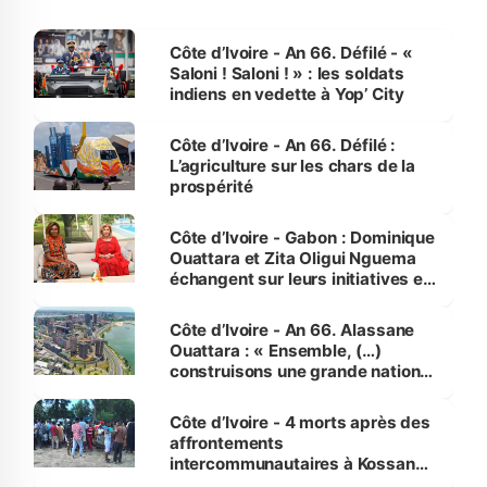
Côte d’Ivoire - An 66. Défilé - «
Saloni ! Saloni ! » : les soldats
indiens en vedette à Yop’ City
Côte d’Ivoire - An 66. Défilé :
L’agriculture sur les chars de la
prospérité
Côte d’Ivoire - Gabon : Dominique
Ouattara et Zita Oligui Nguema
échangent sur leurs initiatives en
faveur des femmes et des
enfants
Côte d’Ivoire - An 66. Alassane
Ouattara : « Ensemble, (…)
construisons une grande nation
pour nous-mêmes et pour les
générations futures »
Côte d’Ivoire - 4 morts après des
affrontements
intercommunautaires à Kossandji
(Alepé) - Notre correspondant au