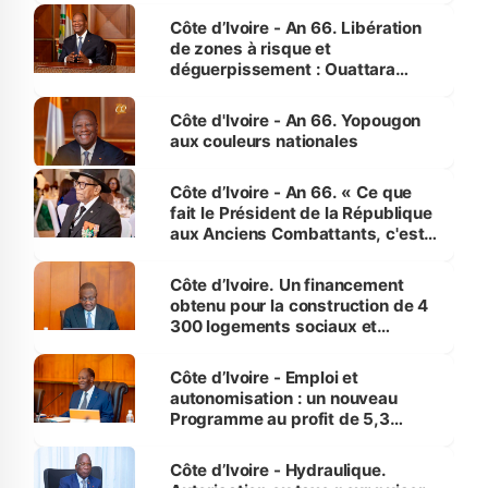
milieu des sinistrés
Côte d’Ivoire - An 66. Libération
de zones à risque et
déguerpissement : Ouattara
assure du « strict respect de
l'Etat de droit pour préserver les
Côte d'Ivoire - An 66. Yopougon
vies humaines »
aux couleurs nationales
Côte d’Ivoire - An 66. « Ce que
fait le Président de la République
aux Anciens Combattants, c'est
inédit » (Cne Yassoungo Koné ®)
Côte d’Ivoire. Un financement
obtenu pour la construction de 4
300 logements sociaux et
économiques à Abidjan, Bouaké
et Yamoussoukro
Côte d’Ivoire - Emploi et
autonomisation : un nouveau
Programme au profit de 5,3
millions de jeunes
Côte d’Ivoire - Hydraulique.