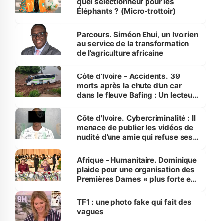
quel sélectionneur pour les
Éléphants ? (Micro-trottoir)
Parcours. Siméon Ehui, un Ivoirien
au service de la transformation
de l’agriculture africaine
Côte d’Ivoire - Accidents. 39
morts après la chute d’un car
dans le fleuve Bafing : Un lecteur
dénonce la légèreté du ministère
des Transports
Côte d'Ivoire. Cybercriminalité : Il
menace de publier les vidéos de
nudité d’une amie qui refuse ses
avances
Afrique - Humanitaire. Dominique
plaide pour une organisation des
Premières Dames « plus forte et
influente, dont l'impact s'affirme
sur la scène internationale »
TF1 : une photo fake qui fait des
vagues