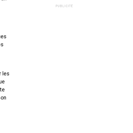
PUBLICITÉ
ues
ès
r les
ue
te
son