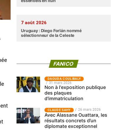
essentiels en Ituri
7 août 2026
Uruguay : Diego Forlán nommé
sélectionneur de la Celeste
s
mée
FANICO
‎DAOUDA COULIBALY
31 mars 2026
le
Non à l'exposition publique
des plaques
d'immatriculation
lent
26 mars 2026
CLAUDE SAHY
Avec Alassane Ouattara, les
résultats concrets d’un
nt
diplomate exceptionnel