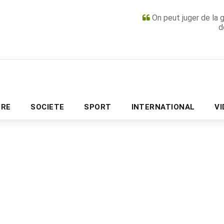
On peut juger de la 
d
PUBLICITÉ
URE
SOCIETE
SPORT
INTERNATIONAL
V