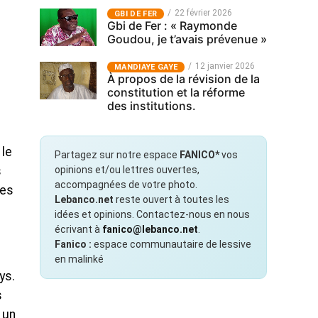
22 février 2026
GBI DE FER
Gbi de Fer : « Raymonde
Goudou, je t’avais prévenue »
12 janvier 2026
MANDIAYE GAYE
À propos de la révision de la
constitution et la réforme
des institutions.
 le
Partagez sur notre espace
FANICO*
vos
opinions et/ou lettres ouvertes,
s
accompagnées de votre photo.
les
Lebanco.net
reste ouvert à toutes les
idées et opinions. Contactez-nous en nous
écrivant à
fanico@lebanco.net
.
Fanico :
espace communautaire de lessive
en malinké
ys.
s
 un