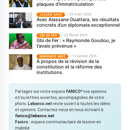
plaques d'immatriculation
26 mars 2026
CLAUDE SAHY
Avec Alassane Ouattara, les résultats
concrets d’un diplomate exceptionnel
22 février 2026
GBI DE FER
Gbi de Fer : « Raymonde Goudou, je
t’avais prévenue »
12 janvier 2026
MANDIAYE GAYE
À propos de la révision de la
constitution et la réforme des
institutions.
Partagez sur notre espace
FANICO*
vos opinions
et/ou lettres ouvertes, accompagnées de votre
photo.
Lebanco.net
reste ouvert à toutes les idées
et opinions. Contactez-nous en nous écrivant à
fanico@lebanco.net
.
Fanico :
espace communautaire de lessive en
malinké