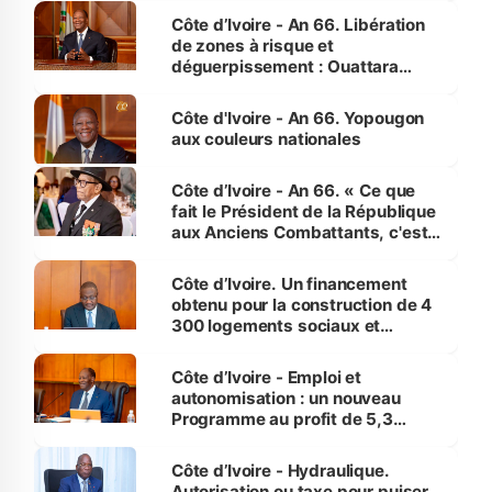
milieu des sinistrés
Côte d’Ivoire - An 66. Libération
de zones à risque et
déguerpissement : Ouattara
assure du « strict respect de
l'Etat de droit pour préserver les
Côte d'Ivoire - An 66. Yopougon
vies humaines »
aux couleurs nationales
Côte d’Ivoire - An 66. « Ce que
fait le Président de la République
aux Anciens Combattants, c'est
inédit » (Cne Yassoungo Koné ®)
Côte d’Ivoire. Un financement
obtenu pour la construction de 4
300 logements sociaux et
économiques à Abidjan, Bouaké
et Yamoussoukro
Côte d’Ivoire - Emploi et
autonomisation : un nouveau
Programme au profit de 5,3
millions de jeunes
Côte d’Ivoire - Hydraulique.
Autorisation ou taxe pour puiser