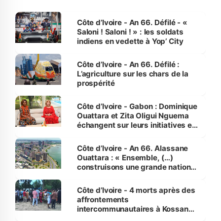
Côte d’Ivoire - An 66. Défilé - «
Saloni ! Saloni ! » : les soldats
indiens en vedette à Yop’ City
Côte d’Ivoire - An 66. Défilé :
L’agriculture sur les chars de la
prospérité
Côte d’Ivoire - Gabon : Dominique
Ouattara et Zita Oligui Nguema
échangent sur leurs initiatives en
faveur des femmes et des
enfants
Côte d’Ivoire - An 66. Alassane
Ouattara : « Ensemble, (…)
construisons une grande nation
pour nous-mêmes et pour les
générations futures »
Côte d’Ivoire - 4 morts après des
affrontements
intercommunautaires à Kossandji
(Alepé) - Notre correspondant au