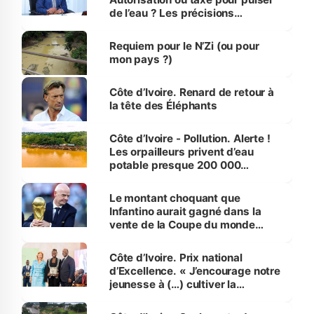
de l’eau ? Les précisions
d’Assahoré
Requiem pour le N’Zi (ou pour
mon pays ?)
Côte d’Ivoire. Renard de retour à
la tête des Éléphants
Côte d’Ivoire - Pollution. Alerte !
Les orpailleurs privent d’eau
potable presque 200 000
habitants autour d’Agboville
Le montant choquant que
Infantino aurait gagné dans la
vente de la Coupe du monde
révélé
Côte d’Ivoire. Prix national
d’Excellence. « J’encourage notre
jeunesse à (…) cultiver la
compétence et l’intégrité »
(Alassane Ouattara