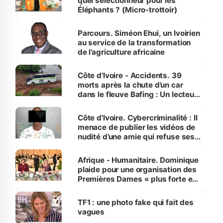
quel sélectionneur pour les
Éléphants ? (Micro-trottoir)
Parcours. Siméon Ehui, un Ivoirien
au service de la transformation
de l’agriculture africaine
Côte d’Ivoire - Accidents. 39
morts après la chute d’un car
dans le fleuve Bafing : Un lecteur
dénonce la légèreté du ministère
des Transports
Côte d'Ivoire. Cybercriminalité : Il
menace de publier les vidéos de
nudité d’une amie qui refuse ses
avances
Afrique - Humanitaire. Dominique
plaide pour une organisation des
Premières Dames « plus forte et
influente, dont l'impact s'affirme
sur la scène internationale »
TF1 : une photo fake qui fait des
vagues