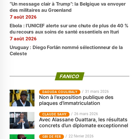
“Un message clair à Trump”: la Belgique va envoyer
des militaires au Groenland
7 août 2026
Ebola : l’UNICEF alerte sur une chute de plus de 40 %
du recours aux soins de santé essentiels en Ituri
7 août 2026
Uruguay : Diego Forlán nommé sélectionneur de la
Celeste
FANICO
31 mars 2026
‎DAOUDA COULIBALY
Non à l'exposition publique des
plaques d'immatriculation
26 mars 2026
CLAUDE SAHY
Avec Alassane Ouattara, les résultats
concrets d’un diplomate exceptionnel
22 février 2026
GBI DE FER