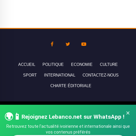
ACCUEIL
POLITIQUE
ECONOMIE
CULTURE
SPORT
INTERNATIONAL
CONTACTEZ-NOUS
CHARTE ÉDITORIALE
Copyright © 2010-2026 lebanco.net - Tous droits de reproduction
×
🌍📱
Rejoignez Lebanco.net sur WhatsApp !
réservés - All rights reserved.
Retrouvez toute l'actualité ivoirienne et internationale ainsi que
vos contenus préférés