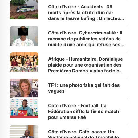
Côte d’Ivoire - Accidents. 39
morts après la chute d’un car
dans le fleuve Bafing : Un lecteur
dénonce la légèreté du ministère
des Transports
Côte d'Ivoire. Cybercriminalité : Il
menace de publier les vidéos de
nudité d’une amie qui refuse ses
avances
Afrique - Humanitaire. Dominique
plaide pour une organisation des
Premières Dames « plus forte et
influente, dont l'impact s'affirme
sur la scène internationale »
TF1 : une photo fake qui fait des
vagues
Côte d’Ivoire - Football. La
Fédération siffle la fin de match
pour Emerse Faé
Côte d’Ivoire. Café-cacao: Un
Système national de Traçabilité