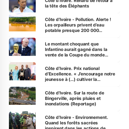
Côte d’Ivoire. Renard de retour à
la tête des Éléphants
Côte d’Ivoire - Pollution. Alerte !
Les orpailleurs privent d’eau
potable presque 200 000
habitants autour d’Agboville
Le montant choquant que
Infantino aurait gagné dans la
vente de la Coupe du monde
révélé
Côte d’Ivoire. Prix national
d’Excellence. « J’encourage notre
jeunesse à (…) cultiver la
compétence et l’intégrité »
(Alassane Ouattara
Côte d'Ivoire. Sur la route de
Bingerville, après pluies et
inondations (Reportage)
Côte d’Ivoire - Environnement.
Quand les forêts sacrées
inspirent dans les actions de