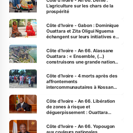
Côte d’Ivoire - An 66. Défilé :
L’agriculture sur les chars de la
prospérité
Côte d’Ivoire - Gabon : Dominique
Ouattara et Zita Oligui Nguema
échangent sur leurs initiatives en
faveur des femmes et des
enfants
Côte d’Ivoire - An 66. Alassane
Ouattara : « Ensemble, (…)
construisons une grande nation
pour nous-mêmes et pour les
générations futures »
Côte d’Ivoire - 4 morts après des
affrontements
intercommunautaires à Kossandji
(Alepé) - Notre correspondant au
milieu des sinistrés
Côte d’Ivoire - An 66. Libération
de zones à risque et
déguerpissement : Ouattara
assure du « strict respect de
l'Etat de droit pour préserver les
Côte d'Ivoire - An 66. Yopougon
vies humaines »
aux couleurs nationales