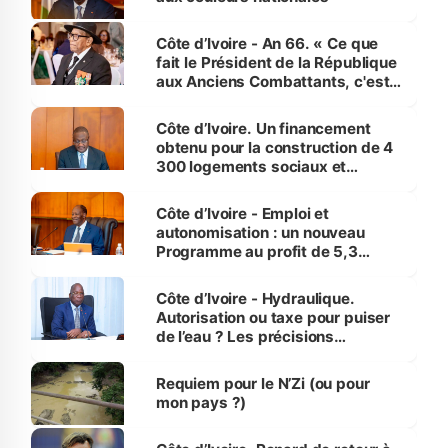
Côte d’Ivoire - An 66. « Ce que
fait le Président de la République
aux Anciens Combattants, c'est
inédit » (Cne Yassoungo Koné ®)
Côte d’Ivoire. Un financement
obtenu pour la construction de 4
300 logements sociaux et
économiques à Abidjan, Bouaké
et Yamoussoukro
Côte d’Ivoire - Emploi et
autonomisation : un nouveau
Programme au profit de 5,3
millions de jeunes
Côte d’Ivoire - Hydraulique.
Autorisation ou taxe pour puiser
de l’eau ? Les précisions
d’Assahoré
Requiem pour le N’Zi (ou pour
mon pays ?)