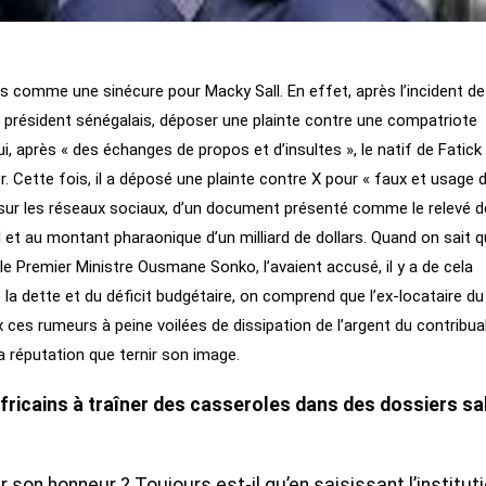
s comme une sinécure pour Macky Sall. En effet, après l’incident de
en président sénégalais, déposer une plainte contre une compatriote
 après « des échanges de propos et d’insultes », le natif de Fatick
r. Cette fois, il a déposé une plainte contre X pour « faux et usage 
, sur les réseaux sociaux, d’un document présenté comme le relevé 
 et au montant pharaonique d’un milliard de dollars. Quand on sait 
le Premier Ministre Ousmane Sonko, l’avaient accusé, il y a de cela
e la dette et du déficit budgétaire, on comprend que l’ex-locataire du
x ces rumeurs à peine voilées de dissipation de l’argent du contribua
sa réputation que ternir son image.
africains à traîner des casseroles dans des dossiers sa
r son honneur ? Toujours est-il qu’en saisissant l’institut