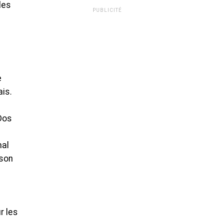
les
PUBLICITÉ
e
ais.
Dos
mal
 son
r les