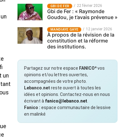
22 février 2026
GBI DE FER
Gbi de Fer : « Raymonde
 un
Goudou, je t’avais prévenue »
12 janvier 2026
MANDIAYE GAYE
À propos de la révision de la
constitution et la réforme
des institutions.
te
fi
Partagez sur notre espace
FANICO*
vos
opinions et/ou lettres ouvertes,
t un
accompagnées de votre photo.
ntant
Lebanco.net
reste ouvert à toutes les
tous
idées et opinions. Contactez-nous en nous
écrivant à
fanico@lebanco.net
.
Fanico :
espace communautaire de lessive
en malinké
que
ce