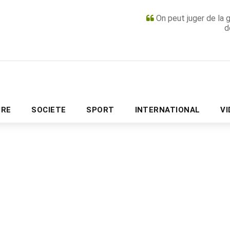
On peut juger de la 
d
PUBLICITÉ
URE
SOCIETE
SPORT
INTERNATIONAL
V