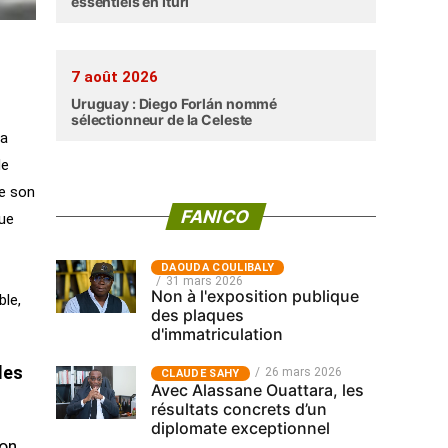
essentiels en Ituri
7 août 2026
Uruguay : Diego Forlán nommé
sélectionneur de la Celeste
 a
de
de son
FANICO
que
‎DAOUDA COULIBALY
31 mars 2026
Non à l'exposition publique
ble,
des plaques
d'immatriculation
les
26 mars 2026
CLAUDE SAHY
Avec Alassane Ouattara, les
résultats concrets d’un
diplomate exceptionnel
ion