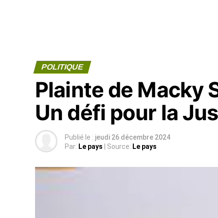
POLITIQUE
Plainte de Macky S
Un défi pour la Ju
Publié le :
jeudi 26 décembre 2024
Par:
Le pays
| Source:
Le pays