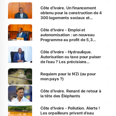
inédit » (Cne Yassoungo Koné ®)
Côte d’Ivoire. Un financement
obtenu pour la construction de 4
300 logements sociaux et
économiques à Abidjan, Bouaké
et Yamoussoukro
Côte d’Ivoire - Emploi et
autonomisation : un nouveau
Programme au profit de 5,3
millions de jeunes
Côte d’Ivoire - Hydraulique.
Autorisation ou taxe pour puiser
de l’eau ? Les précisions
d’Assahoré
Requiem pour le N’Zi (ou pour
mon pays ?)
Côte d’Ivoire. Renard de retour à
la tête des Éléphants
Côte d’Ivoire - Pollution. Alerte !
Les orpailleurs privent d’eau