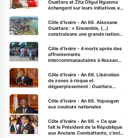
Ouattara et Zita Oligui Nguema
échangent sur leurs initiatives en
faveur des femmes et des
enfants
Côte d’Ivoire - An 66. Alassane
Ouattara : « Ensemble, (…)
construisons une grande nation
pour nous-mêmes et pour les
générations futures »
Côte d’Ivoire - 4 morts après des
affrontements
intercommunautaires à Kossandji
(Alepé) - Notre correspondant au
milieu des sinistrés
Côte d’Ivoire - An 66. Libération
de zones à risque et
déguerpissement : Ouattara
assure du « strict respect de
l'Etat de droit pour préserver les
Côte d'Ivoire - An 66. Yopougon
vies humaines »
aux couleurs nationales
Côte d’Ivoire - An 66. « Ce que
fait le Président de la République
aux Anciens Combattants, c'est