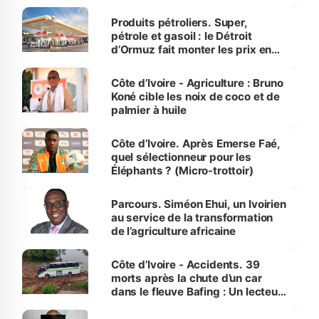
protection des espèces
menacées
Produits pétroliers. Super,
pétrole et gasoil : le Détroit
d’Ormuz fait monter les prix en
Côte d’Ivoire
Côte d’Ivoire - Agriculture : Bruno
Koné cible les noix de coco et de
palmier à huile
Côte d’Ivoire. Après Emerse Faé,
quel sélectionneur pour les
Éléphants ? (Micro-trottoir)
Parcours. Siméon Ehui, un Ivoirien
au service de la transformation
de l’agriculture africaine
Côte d’Ivoire - Accidents. 39
morts après la chute d’un car
dans le fleuve Bafing : Un lecteur
dénonce la légèreté du ministère
des Transports