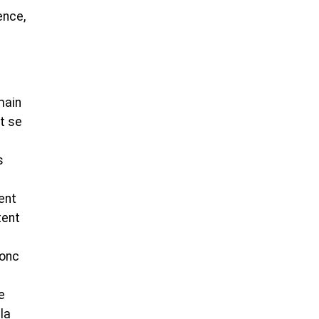
ence,
main
it se
e
s
ent
tent
donc
e
la