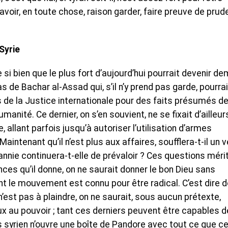
avoir, en toute chose, raison garder, faire preuve de prud
Syrie
si bien que le plus fort d’aujourd’hui pourrait devenir de
as de Bachar al-Assad qui, s’il n’y prend pas garde, pourra
 de la Justice internationale pour des faits présumés d
anité. Ce dernier, on s’en souvient, ne se fixait d’ailleur
 allant parfois jusqu’à autoriser l’utilisation d’armes
ntenant qu’il n’est plus aux affaires, soufflera-t-il un v
yrannie continuera-t-elle de prévaloir ? Ces questions méri
ces qu’il donne, on ne saurait donner le bon Dieu sans
nt le mouvement est connu pour être radical. C’est dire 
n’est pas à plaindre, on ne saurait, sous aucun prétexte,
aux au pouvoir ; tant ces derniers peuvent être capables d
s syrien n’ouvre une boîte de Pandore avec tout ce que ce