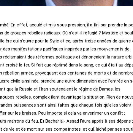
mbé. En effet, acculé et mis sous pression, il a fini par prendre la p
s de groupes rebelles radicaux. Où s’est-il refugié ? Mystère et bou
 ère qui s’ouvre pour la Syrie et ce, après treize années de guerre ci
 des manifestations pacifiques inspirées par les mouvements de
ls réclamaient des réformes politiques et dénonçaient la nature arbi
 croisé le fer. Si fait que réprimé dans le sang, ce qui était au dép
en rébellion armée, provoquant des centaines de morts et de nombr
 guerre civile ainsi née, prendra une autre dimension avec l’entrée en 
t que la Russie et l’Iran soutenaient le régime de Damas, les
groupes rebelles, complexifiant davantage la situation. Rien de nouv
 grandes puissances sont ainsi faites que chaque fois qu’elles voient 
ler sur les braises. Peu importe si cela va envenimer un conflit ;
leurs marrons du feu. Et Bachar al- Assad l’aura appris à ses dépens ; 
roit de vie et de mort sur ses compatriotes, et qui, lâché par ses sout