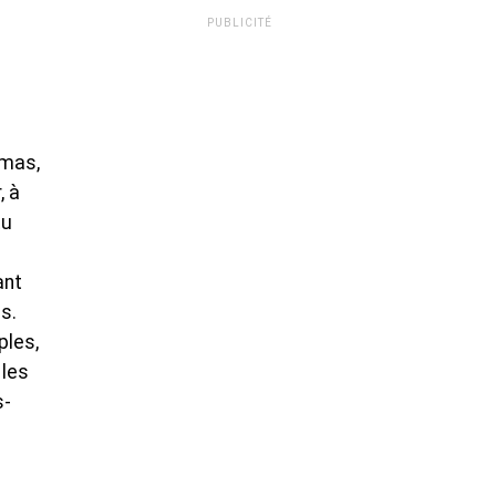
PUBLICITÉ
amas,
, à
tu
ant
s.
ples,
 les
s-