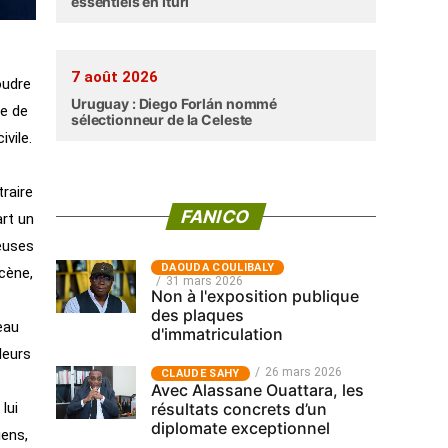
essentiels en Ituri
7 août 2026
oudre
Uruguay : Diego Forlán nommé
le de
sélectionneur de la Celeste
vile.
traire
FANICO
art un
euses
‎DAOUDA COULIBALY
scène,
31 mars 2026
Non à l'exposition publique
des plaques
eau
d'immatriculation
leurs
26 mars 2026
CLAUDE SAHY
Avec Alassane Ouattara, les
résultats concrets d’un
lui
diplomate exceptionnel
iens,