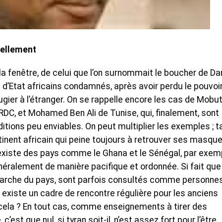
rnellement
ar la fenêtre, de celui que l’on surnommait le boucher de D
fs d’Etat africains condamnés, après avoir perdu le pouvoir
ugier à l’étranger. On se rappelle encore les cas de Mobu
 RDC, et Mohamed Ben Ali de Tunise, qui, finalement, sont
ditions peu enviables. On peut multiplier les exemples ; t
ntinent africain qui peine toujours à retrouver ses masque
il existe des pays comme le Ghana et le Sénégal, par exem
énéralement de manière pacifique et ordonnée. Si fait que
 marche du pays, sont parfois consultés comme personne
 existe un cadre de rencontre régulière pour les anciens
 cela ? En tout cas, comme enseignements à tirer des
’est que nul, si tyran soit-il, n’est assez fort pour l’être