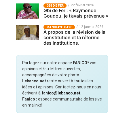
22 février 2026
GBI DE FER
Gbi de Fer : « Raymonde
Goudou, je t’avais prévenue »
12 janvier 2026
MANDIAYE GAYE
À propos de la révision de la
constitution et la réforme
des institutions.
Partagez sur notre espace
FANICO*
vos
opinions et/ou lettres ouvertes,
accompagnées de votre photo.
Lebanco.net
reste ouvert à toutes les
idées et opinions. Contactez-nous en nous
écrivant à
fanico@lebanco.net
.
Fanico :
espace communautaire de lessive
en malinké