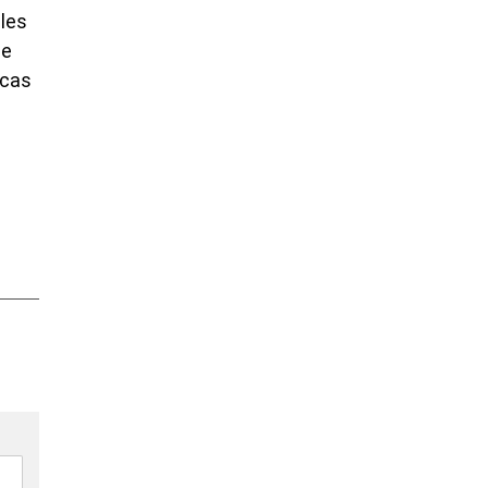
 les
le
 cas