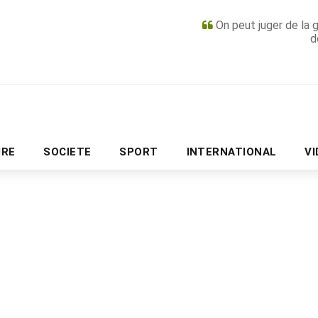
On peut juger de la 
d
PUBLICITÉ
URE
SOCIETE
SPORT
INTERNATIONAL
V