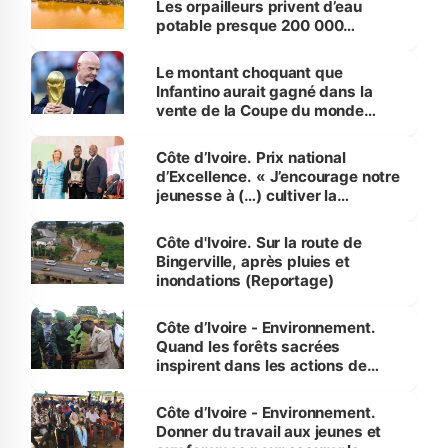
Les orpailleurs privent d’eau
potable presque 200 000
habitants autour d’Agboville
Le montant choquant que
Infantino aurait gagné dans la
vente de la Coupe du monde
révélé
Côte d’Ivoire. Prix national
d’Excellence. « J’encourage notre
jeunesse à (…) cultiver la
compétence et l’intégrité »
(Alassane Ouattara
Côte d'Ivoire. Sur la route de
Bingerville, après pluies et
inondations (Reportage)
Côte d’Ivoire - Environnement.
Quand les forêts sacrées
inspirent dans les actions de
reboisement
Côte d’Ivoire - Environnement.
Donner du travail aux jeunes et