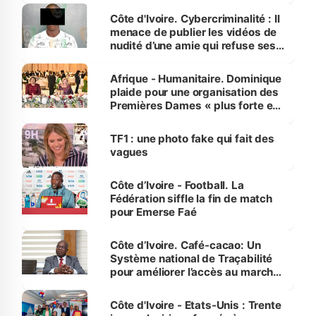
des Transports
Côte d'Ivoire. Cybercriminalité : Il
menace de publier les vidéos de
nudité d’une amie qui refuse ses
avances
Afrique - Humanitaire. Dominique
plaide pour une organisation des
Premières Dames « plus forte et
influente, dont l'impact s'affirme
sur la scène internationale »
TF1 : une photo fake qui fait des
vagues
Côte d’Ivoire - Football. La
Fédération siffle la fin de match
pour Emerse Faé
Côte d’Ivoire. Café-cacao: Un
Système national de Traçabilité
pour améliorer l’accès au marché
international
Côte d'Ivoire - Etats-Unis : Trente