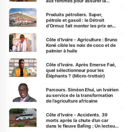
aux femmes pour assurer la
protection des espèces
menacées
Produits pétroliers. Super,
pétrole et gasoil : le Détroit
d’Ormuz fait monter les prix en
Côte d’Ivoire
Côte d’Ivoire - Agriculture : Bruno
Koné cible les noix de coco et de
palmier à huile
Côte d’Ivoire. Après Emerse Faé,
quel sélectionneur pour les
Éléphants ? (Micro-trottoir)
Parcours. Siméon Ehui, un Ivoirien
au service de la transformation
de l’agriculture africaine
Côte d’Ivoire - Accidents. 39
morts après la chute d’un car
dans le fleuve Bafing : Un lecteur
dénonce la légèreté du ministère