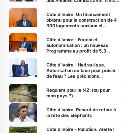
aux Anciens Combattants, c'est
inédit » (Cne Yassoungo Koné ®)
Côte d’Ivoire. Un financement
obtenu pour la construction de 4
300 logements sociaux et
économiques à Abidjan, Bouaké
et Yamoussoukro
Côte d’Ivoire - Emploi et
autonomisation : un nouveau
Programme au profit de 5,3
millions de jeunes
Côte d’Ivoire - Hydraulique.
Autorisation ou taxe pour puiser
de l’eau ? Les précisions
d’Assahoré
Requiem pour le N’Zi (ou pour
mon pays ?)
Côte d’Ivoire. Renard de retour à
la tête des Éléphants
Côte d’Ivoire - Pollution. Alerte !