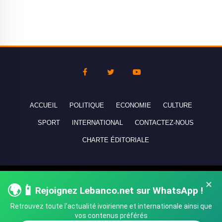
ACCUEIL
POLITIQUE
ECONOMIE
CULTURE
SPORT
INTERNATIONAL
CONTACTEZ-NOUS
CHARTE ÉDITORIALE
Copyright © 2010-2026 lebanco.net - Tous droits de reproduction
×
🌍📱
réservés - All rights reserved.
Rejoignez Lebanco.net sur WhatsApp !
Retrouvez toute l'actualité ivoirienne et internationale ainsi que
vos contenus préférés