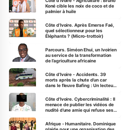
Côte d’Ivoire - Agriculture : Bruno
Koné cible les noix de coco et de
palmier à huile
Côte d’Ivoire. Après Emerse Faé,
quel sélectionneur pour les
Éléphants ? (Micro-trottoir)
Parcours. Siméon Ehui, un Ivoirien
au service de la transformation
de l’agriculture africaine
Côte d’Ivoire - Accidents. 39
morts après la chute d’un car
dans le fleuve Bafing : Un lecteur
dénonce la légèreté du ministère
des Transports
Côte d'Ivoire. Cybercriminalité : Il
menace de publier les vidéos de
nudité d’une amie qui refuse ses
avances
Afrique - Humanitaire. Dominique
plaide pour une organisation des