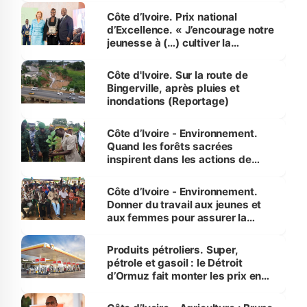
Côte d’Ivoire. Prix national
d’Excellence. « J’encourage notre
jeunesse à (…) cultiver la
compétence et l’intégrité »
(Alassane Ouattara
Côte d'Ivoire. Sur la route de
Bingerville, après pluies et
inondations (Reportage)
Côte d’Ivoire - Environnement.
Quand les forêts sacrées
inspirent dans les actions de
reboisement
Côte d’Ivoire - Environnement.
Donner du travail aux jeunes et
aux femmes pour assurer la
protection des espèces
menacées
Produits pétroliers. Super,
pétrole et gasoil : le Détroit
d’Ormuz fait monter les prix en
Côte d’Ivoire