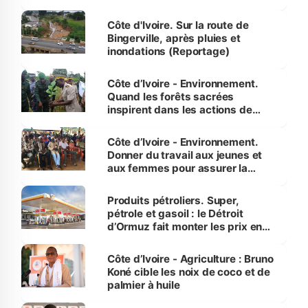
compétence et l’intégrité »
(Alassane Ouattara
Côte d'Ivoire. Sur la route de
Bingerville, après pluies et
inondations (Reportage)
Côte d’Ivoire - Environnement.
Quand les forêts sacrées
inspirent dans les actions de
reboisement
Côte d’Ivoire - Environnement.
Donner du travail aux jeunes et
aux femmes pour assurer la
protection des espèces
menacées
Produits pétroliers. Super,
pétrole et gasoil : le Détroit
d’Ormuz fait monter les prix en
Côte d’Ivoire
Côte d’Ivoire - Agriculture : Bruno
Koné cible les noix de coco et de
palmier à huile