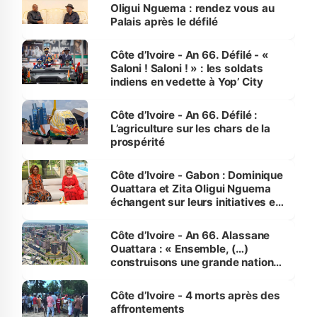
Oligui Nguema : rendez vous au
Palais après le défilé
Côte d’Ivoire - An 66. Défilé - «
Saloni ! Saloni ! » : les soldats
indiens en vedette à Yop’ City
Côte d’Ivoire - An 66. Défilé :
L’agriculture sur les chars de la
prospérité
Côte d’Ivoire - Gabon : Dominique
Ouattara et Zita Oligui Nguema
échangent sur leurs initiatives en
faveur des femmes et des
enfants
Côte d’Ivoire - An 66. Alassane
Ouattara : « Ensemble, (…)
construisons une grande nation
pour nous-mêmes et pour les
générations futures »
Côte d’Ivoire - 4 morts après des
affrontements