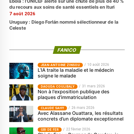
Ebola : l’UNICEF alerte sur une chute de plus de 40 %
du recours aux soins de santé essentiels en Ituri
7 août 2026
Uruguay : Diego Forlán nommé sélectionneur de la
Celeste
FANICO
10 août 2026
JEAN-ANTOINE ZINSOU
L’IA traite la maladie et le médecin
soigne le malade
31 mars 2026
‎DAOUDA COULIBALY
Non à l'exposition publique des
plaques d'immatriculation
26 mars 2026
CLAUDE SAHY
Avec Alassane Ouattara, les résultats
concrets d’un diplomate exceptionnel
22 février 2026
GBI DE FER