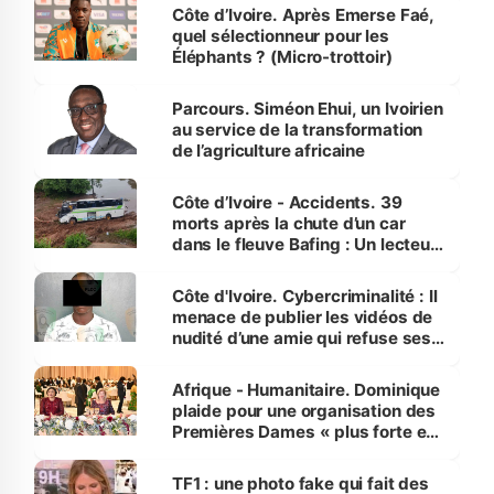
Côte d’Ivoire. Après Emerse Faé,
quel sélectionneur pour les
Éléphants ? (Micro-trottoir)
Parcours. Siméon Ehui, un Ivoirien
au service de la transformation
de l’agriculture africaine
Côte d’Ivoire - Accidents. 39
morts après la chute d’un car
dans le fleuve Bafing : Un lecteur
dénonce la légèreté du ministère
des Transports
Côte d'Ivoire. Cybercriminalité : Il
menace de publier les vidéos de
nudité d’une amie qui refuse ses
avances
Afrique - Humanitaire. Dominique
plaide pour une organisation des
Premières Dames « plus forte et
influente, dont l'impact s'affirme
sur la scène internationale »
TF1 : une photo fake qui fait des