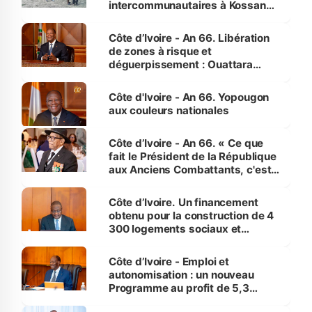
intercommunautaires à Kossandji
(Alepé) - Notre correspondant au
milieu des sinistrés
Côte d’Ivoire - An 66. Libération
de zones à risque et
déguerpissement : Ouattara
assure du « strict respect de
l'Etat de droit pour préserver les
Côte d'Ivoire - An 66. Yopougon
vies humaines »
aux couleurs nationales
Côte d’Ivoire - An 66. « Ce que
fait le Président de la République
aux Anciens Combattants, c'est
inédit » (Cne Yassoungo Koné ®)
Côte d’Ivoire. Un financement
obtenu pour la construction de 4
300 logements sociaux et
économiques à Abidjan, Bouaké
et Yamoussoukro
Côte d’Ivoire - Emploi et
autonomisation : un nouveau
Programme au profit de 5,3
millions de jeunes