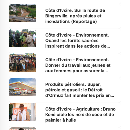
compétence et l’intégrité »
(Alassane Ouattara
Côte d'Ivoire. Sur la route de
Bingerville, après pluies et
inondations (Reportage)
Côte d’Ivoire - Environnement.
Quand les forêts sacrées
inspirent dans les actions de
reboisement
Côte d’Ivoire - Environnement.
Donner du travail aux jeunes et
aux femmes pour assurer la
protection des espèces
menacées
Produits pétroliers. Super,
pétrole et gasoil : le Détroit
d’Ormuz fait monter les prix en
Côte d’Ivoire
Côte d’Ivoire - Agriculture : Bruno
Koné cible les noix de coco et de
palmier à huile