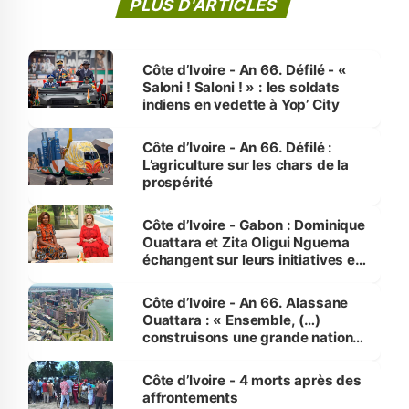
PLUS D'ARTICLES
Côte d’Ivoire - An 66. Défilé - «
Saloni ! Saloni ! » : les soldats
indiens en vedette à Yop’ City
Côte d’Ivoire - An 66. Défilé :
L’agriculture sur les chars de la
prospérité
Côte d’Ivoire - Gabon : Dominique
Ouattara et Zita Oligui Nguema
échangent sur leurs initiatives en
faveur des femmes et des
enfants
Côte d’Ivoire - An 66. Alassane
Ouattara : « Ensemble, (…)
construisons une grande nation
pour nous-mêmes et pour les
générations futures »
Côte d’Ivoire - 4 morts après des
affrontements