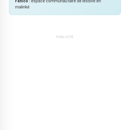
Fanico :
espace communautaire de lessive en
malinké
PUBLICITÉ