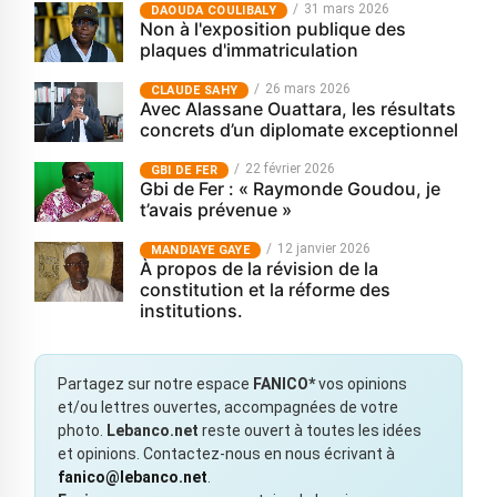
31 mars 2026
‎DAOUDA COULIBALY
Non à l'exposition publique des
plaques d'immatriculation
26 mars 2026
CLAUDE SAHY
Avec Alassane Ouattara, les résultats
concrets d’un diplomate exceptionnel
22 février 2026
GBI DE FER
Gbi de Fer : « Raymonde Goudou, je
t’avais prévenue »
12 janvier 2026
MANDIAYE GAYE
À propos de la révision de la
constitution et la réforme des
institutions.
Partagez sur notre espace
FANICO*
vos opinions
et/ou lettres ouvertes, accompagnées de votre
photo.
Lebanco.net
reste ouvert à toutes les idées
et opinions. Contactez-nous en nous écrivant à
fanico@lebanco.net
.