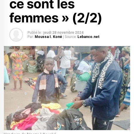
ce sont les
femmes » (2/2)
Publié le :
jeudi 28 novembre 2024
Par:
Moussa I. Koné
| Source:
Lebanco.net