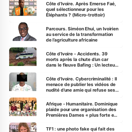
Côte d’Ivoire. Après Emerse Faé,
quel sélectionneur pour les
Éléphants ? (Micro-trottoir)
Parcours. Siméon Ehui, un Ivoirien
au service de la transformation
de l’agriculture africaine
Côte d’Ivoire - Accidents. 39
morts après la chute d’un car
dans le fleuve Bafing : Un lecteur
dénonce la légèreté du ministère
des Transports
Côte d'Ivoire. Cybercriminalité : Il
menace de publier les vidéos de
nudité d’une amie qui refuse ses
avances
Afrique - Humanitaire. Dominique
plaide pour une organisation des
Premières Dames « plus forte et
influente, dont l'impact s'affirme
sur la scène internationale »
TF1 : une photo fake qui fait des