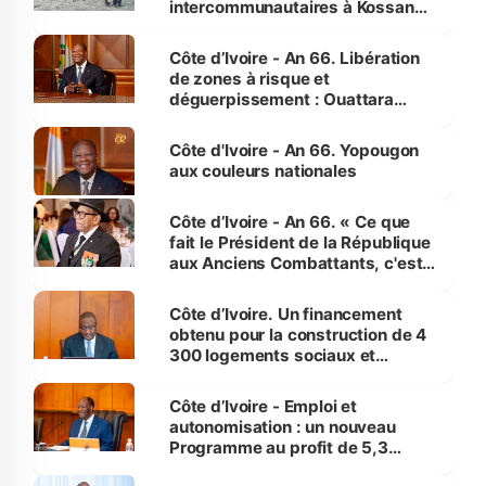
intercommunautaires à Kossandji
(Alepé) - Notre correspondant au
milieu des sinistrés
Côte d’Ivoire - An 66. Libération
de zones à risque et
déguerpissement : Ouattara
assure du « strict respect de
l'Etat de droit pour préserver les
Côte d'Ivoire - An 66. Yopougon
vies humaines »
aux couleurs nationales
Côte d’Ivoire - An 66. « Ce que
fait le Président de la République
aux Anciens Combattants, c'est
inédit » (Cne Yassoungo Koné ®)
Côte d’Ivoire. Un financement
obtenu pour la construction de 4
300 logements sociaux et
économiques à Abidjan, Bouaké
et Yamoussoukro
Côte d’Ivoire - Emploi et
autonomisation : un nouveau
Programme au profit de 5,3
millions de jeunes