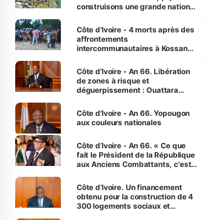
construisons une grande nation
pour nous-mêmes et pour les
générations futures »
Côte d’Ivoire - 4 morts après des
affrontements
intercommunautaires à Kossandji
(Alepé) - Notre correspondant au
milieu des sinistrés
Côte d’Ivoire - An 66. Libération
de zones à risque et
déguerpissement : Ouattara
assure du « strict respect de
l'Etat de droit pour préserver les
Côte d'Ivoire - An 66. Yopougon
vies humaines »
aux couleurs nationales
Côte d’Ivoire - An 66. « Ce que
fait le Président de la République
aux Anciens Combattants, c'est
inédit » (Cne Yassoungo Koné ®)
Côte d’Ivoire. Un financement
obtenu pour la construction de 4
300 logements sociaux et
économiques à Abidjan, Bouaké