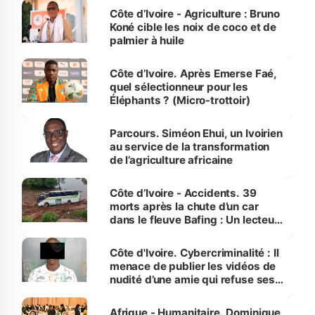
Côte d’Ivoire - Agriculture : Bruno
Koné cible les noix de coco et de
palmier à huile
Côte d’Ivoire. Après Emerse Faé,
quel sélectionneur pour les
Éléphants ? (Micro-trottoir)
Parcours. Siméon Ehui, un Ivoirien
au service de la transformation
de l’agriculture africaine
Côte d’Ivoire - Accidents. 39
morts après la chute d’un car
dans le fleuve Bafing : Un lecteur
dénonce la légèreté du ministère
des Transports
Côte d'Ivoire. Cybercriminalité : Il
menace de publier les vidéos de
nudité d’une amie qui refuse ses
avances
Afrique - Humanitaire. Dominique