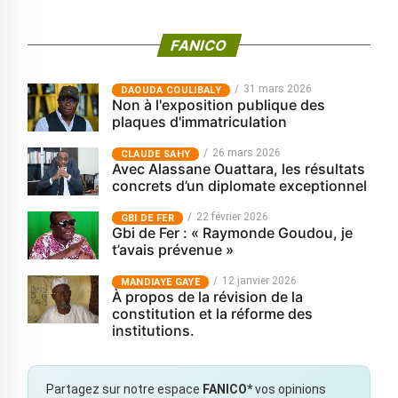
FANICO
31 mars 2026
‎DAOUDA COULIBALY
Non à l'exposition publique des
plaques d'immatriculation
26 mars 2026
CLAUDE SAHY
Avec Alassane Ouattara, les résultats
concrets d’un diplomate exceptionnel
22 février 2026
GBI DE FER
Gbi de Fer : « Raymonde Goudou, je
t’avais prévenue »
12 janvier 2026
MANDIAYE GAYE
À propos de la révision de la
constitution et la réforme des
institutions.
Partagez sur notre espace
FANICO*
vos opinions