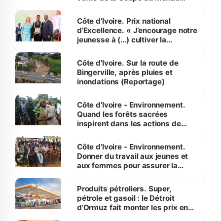
révélé
Côte d’Ivoire. Prix national
d’Excellence. « J’encourage notre
jeunesse à (…) cultiver la
compétence et l’intégrité »
(Alassane Ouattara
Côte d'Ivoire. Sur la route de
Bingerville, après pluies et
inondations (Reportage)
Côte d’Ivoire - Environnement.
Quand les forêts sacrées
inspirent dans les actions de
reboisement
Côte d’Ivoire - Environnement.
Donner du travail aux jeunes et
aux femmes pour assurer la
protection des espèces
menacées
Produits pétroliers. Super,
pétrole et gasoil : le Détroit
d’Ormuz fait monter les prix en
Côte d’Ivoire