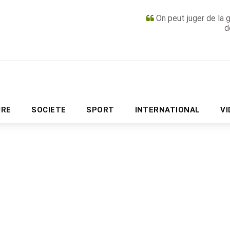
On peut juger de la 
d
PUBLICITÉ
URE
SOCIETE
SPORT
INTERNATIONAL
V