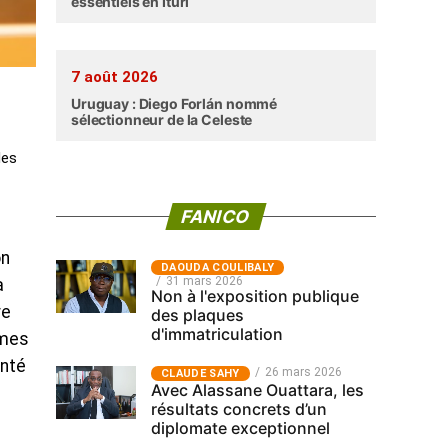
essentiels en Ituri
7 août 2026
Uruguay : Diego Forlán nommé
sélectionneur de la Celeste
des
FANICO
on
‎DAOUDA COULIBALY
31 mars 2026
a
Non à l'exposition publique
re
des plaques
d'immatriculation
imes
anté
26 mars 2026
CLAUDE SAHY
Avec Alassane Ouattara, les
résultats concrets d’un
diplomate exceptionnel