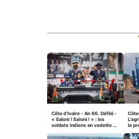
Côte d’Ivoire - An 66. Défilé -
Côte 
« Saloni ! Saloni ! » : les
L’agr
soldats indiens en vedette à
la pr
Yop’ City