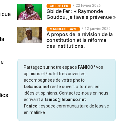
22 février 2026
GBI DE FER
Gbi de Fer : « Raymonde
tique
Goudou, je t’avais prévenue »
12 janvier 2026
MANDIAYE GAYE
À propos de la révision de la
la
constitution et la réforme
des institutions.
ge
Partagez sur notre espace
FANICO*
vos
opinions et/ou lettres ouvertes,
accompagnées de votre photo.
Lebanco.net
reste ouvert à toutes les
idées et opinions. Contactez-nous en nous
lics
écrivant à
fanico@lebanco.net
.
Fanico :
espace communautaire de lessive
en malinké