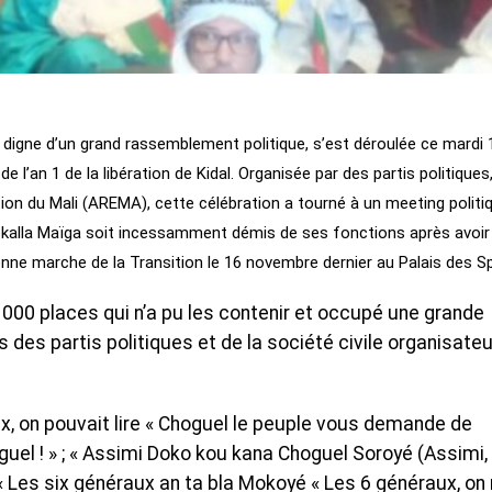
igne d’un grand rassemblement politique, s’est déroulée ce mardi 
an 1 de la libération de Kidal. Organisée par des partis politiques,
ation du Mali (AREMA), cette célébration a tourné à un meeting politi
Kokalla Maïga soit incessamment démis de ses fonctions après avoir
onne marche de la Transition le 16 novembre dernier au Palais des S
 1000 places qui n’a pu les contenir et occupé une grande
s des partis politiques et de la société civile organisate
x, on pouvait lire « Choguel le peuple vous demande de
guel ! » ; « Assimi Doko kou kana Choguel Soroyé (Assimi,
« Les six généraux an ta bla Mokoyé « Les 6 généraux, on