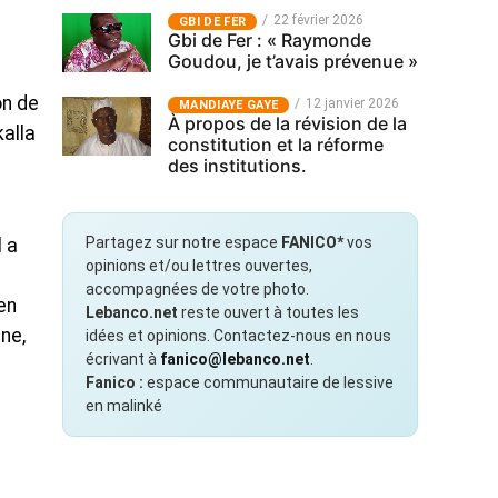
22 février 2026
GBI DE FER
Gbi de Fer : « Raymonde
Goudou, je t’avais prévenue »
s
on de
12 janvier 2026
MANDIAYE GAYE
À propos de la révision de la
kalla
constitution et la réforme
des institutions.
Partagez sur notre espace
FANICO*
vos
l a
opinions et/ou lettres ouvertes,
accompagnées de votre photo.
en
Lebanco.net
reste ouvert à toutes les
ne,
idées et opinions. Contactez-nous en nous
écrivant à
fanico@lebanco.net
.
Fanico :
espace communautaire de lessive
en malinké