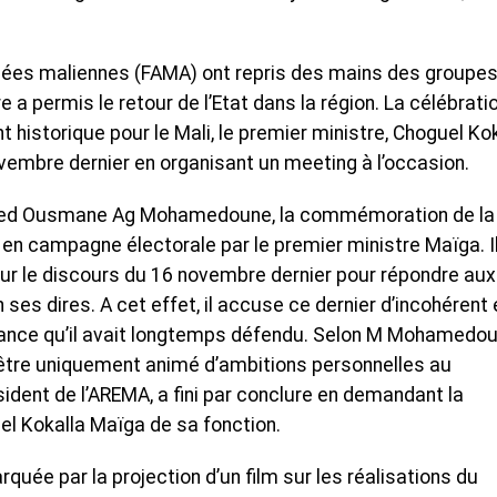
mées maliennes (FAMA) ont repris des mains des groupe
e a permis le retour de l’Etat dans la région. La célébrati
t historique pour le Mali, le premier ministre, Choguel Ko
vembre dernier en organisant un meeting à l’occasion.
amed Ousmane Ag Mohamedoune, la commémoration de la
e en campagne électorale par le premier ministre Maïga. I
ur le discours du 16 novembre dernier pour répondre aux
n ses dires. A cet effet, il accuse ce dernier d’incohérent 
ance qu’il avait longtemps défendu. Selon M Mohamedou
’être uniquement animé d’ambitions personnelles au
ésident de l’AREMA, a fini par conclure en demandant la
l Kokalla Maïga de sa fonction.
ée par la projection d’un film sur les réalisations du