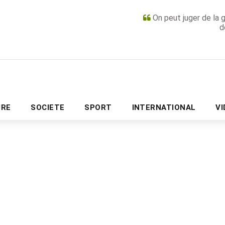
On peut juger de la 
d
PUBLICITÉ
URE
SOCIETE
SPORT
INTERNATIONAL
V