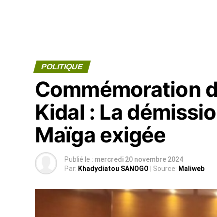
POLITIQUE
Commémoration de 
Kidal : La démissi
Maïga exigée
Publié le :
mercredi 20 novembre 2024
Par:
Khadydiatou SANOGO
| Source:
Maliweb