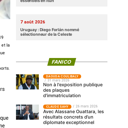
essentiels en Ituri
7 août 2026
Uruguay : Diego Forlán nommé
sélectionneur de la Celeste
19
 et la
que
FANICO
ports.
‎DAOUDA COULIBALY
31 mars 2026
Non à l'exposition publique
urs
des plaques
d'immatriculation
26 mars 2026
CLAUDE SAHY
Avec Alassane Ouattara, les
résultats concrets d’un
 que
diplomate exceptionnel
 ne