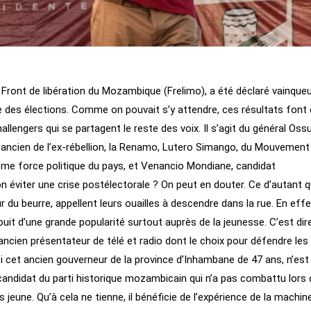
e Front de libération du Mozambique (Frelimo), a été déclaré vainque
e des élections. Comme on pouvait s’y attendre, ces résultats font 
hallengers qui se partagent le reste des voix. Il s’agit du général Oss
 ancien de l’ex-rébellion, la Renamo, Lutero Simango, du Mouvement
e force politique du pays, et Venancio Mondiane, candidat
 éviter une crise postélectorale ? On peut en douter. Ce d’autant 
du beurre, appellent leurs ouailles à descendre dans la rue. En effe
t d’une grande popularité surtout auprès de la jeunesse. C’est dire 
ancien présentateur de télé et radio dont le choix pour défendre les
 si cet ancien gouverneur de la province d’Inhambane de 47 ans, n’est
l candidat du parti historique mozambicain qui n’a pas combattu lors 
s jeune. Qu’à cela ne tienne, il bénéficie de l’expérience de la machin