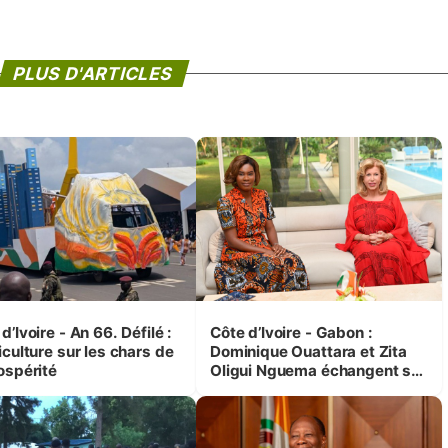
PLUS D'ARTICLES
d’Ivoire - An 66. Défilé :
Côte d’Ivoire - Gabon :
iculture sur les chars de
Dominique Ouattara et Zita
ospérité
Oligui Nguema échangent sur
leurs initiatives en faveur des
femmes et des enfants