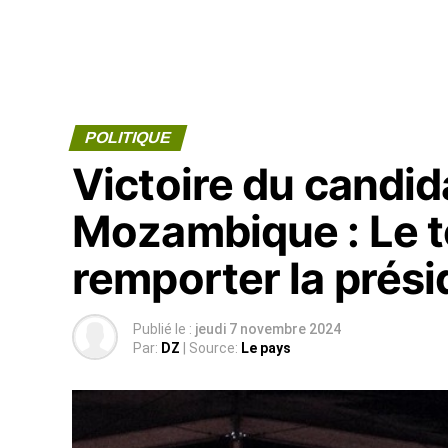
POLITIQUE
Victoire du candid
Mozambique : Le to
remporter la prési
Publié le :
jeudi 7 novembre 2024
Par:
DZ
| Source:
Le pays