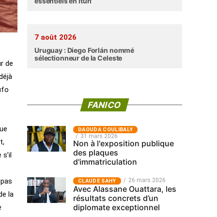
essentiels en Ituri
7 août 2026
Uruguay : Diego Forlán nommé
sélectionneur de la Celeste
ur de
déjà
ufo
FANICO
que
‎DAOUDA COULIBALY
31 mars 2026
t,
Non à l'exposition publique
des plaques
s’il
d'immatriculation
26 mars 2026
 pas
CLAUDE SAHY
Avec Alassane Ouattara, les
de la
résultats concrets d’un
diplomate exceptionnel
e