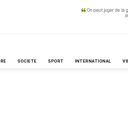
On peut juger de la 
d
PUBLICITÉ
URE
SOCIETE
SPORT
INTERNATIONAL
V