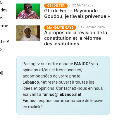
e,
22 février 2026
GBI DE FER
 des
Gbi de Fer : « Raymonde
Goudou, je t’avais prévenue »
ue
terme
12 janvier 2026
MANDIAYE GAYE
À propos de la révision de la
constitution et la réforme
ité. A
des institutions.
p
Partagez sur notre espace
FANICO*
vos
opinions et/ou lettres ouvertes,
00
accompagnées de votre photo.
Lebanco.net
reste ouvert à toutes les
idées et opinions. Contactez-nous en nous
écrivant à
fanico@lebanco.net
.
Fanico :
espace communautaire de lessive
en malinké