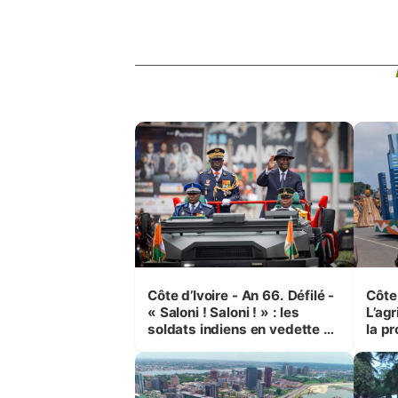
Côte d’Ivoire - An 66. Défilé -
Côte 
« Saloni ! Saloni ! » : les
L’agr
soldats indiens en vedette à
la pr
Yop’ City