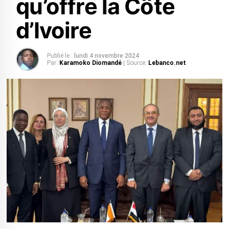
qu’offre la Côte
d’Ivoire
Publié le :
lundi 4 novembre 2024
Par:
Karamoko Diomandé
| Source:
Lebanco.net