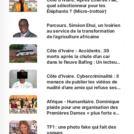
quel sélectionneur pour les
Éléphants ? (Micro-trottoir)
Parcours. Siméon Ehui, un Ivoirien
au service de la transformation
de l’agriculture africaine
Côte d’Ivoire - Accidents. 39
morts après la chute d’un car
dans le fleuve Bafing : Un lecteur
dénonce la légèreté du ministère
des Transports
Côte d'Ivoire. Cybercriminalité : Il
menace de publier les vidéos de
nudité d’une amie qui refuse ses
avances
Afrique - Humanitaire. Dominique
plaide pour une organisation des
Premières Dames « plus forte et
influente, dont l'impact s'affirme
sur la scène internationale »
TF1 : une photo fake qui fait des
vagues