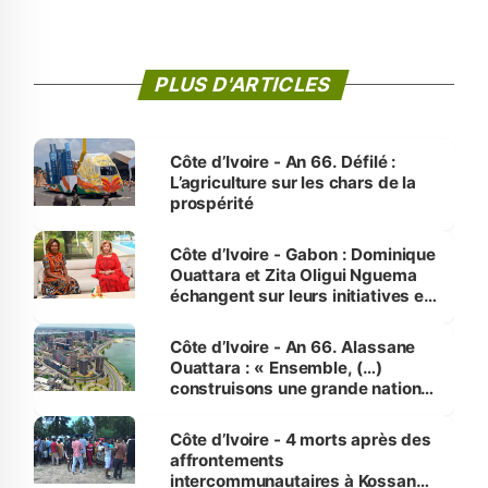
PLUS D'ARTICLES
Côte d’Ivoire - An 66. Défilé :
L’agriculture sur les chars de la
prospérité
Côte d’Ivoire - Gabon : Dominique
Ouattara et Zita Oligui Nguema
échangent sur leurs initiatives en
faveur des femmes et des
enfants
Côte d’Ivoire - An 66. Alassane
Ouattara : « Ensemble, (…)
construisons une grande nation
pour nous-mêmes et pour les
générations futures »
Côte d’Ivoire - 4 morts après des
affrontements
intercommunautaires à Kossandji