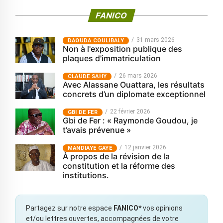
FANICO
31 mars 2026
‎DAOUDA COULIBALY
Non à l'exposition publique des
plaques d'immatriculation
26 mars 2026
CLAUDE SAHY
Avec Alassane Ouattara, les résultats
concrets d’un diplomate exceptionnel
22 février 2026
GBI DE FER
Gbi de Fer : « Raymonde Goudou, je
t’avais prévenue »
12 janvier 2026
MANDIAYE GAYE
À propos de la révision de la
constitution et la réforme des
institutions.
Partagez sur notre espace
FANICO*
vos opinions
et/ou lettres ouvertes, accompagnées de votre