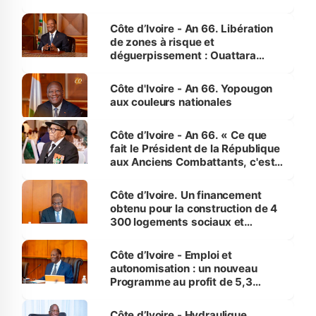
(Alepé) - Notre correspondant au
milieu des sinistrés
Côte d’Ivoire - An 66. Libération
de zones à risque et
déguerpissement : Ouattara
assure du « strict respect de
l'Etat de droit pour préserver les
Côte d'Ivoire - An 66. Yopougon
vies humaines »
aux couleurs nationales
Côte d’Ivoire - An 66. « Ce que
fait le Président de la République
aux Anciens Combattants, c'est
inédit » (Cne Yassoungo Koné ®)
Côte d’Ivoire. Un financement
obtenu pour la construction de 4
300 logements sociaux et
économiques à Abidjan, Bouaké
et Yamoussoukro
Côte d’Ivoire - Emploi et
autonomisation : un nouveau
Programme au profit de 5,3
millions de jeunes
Côte d’Ivoire - Hydraulique.