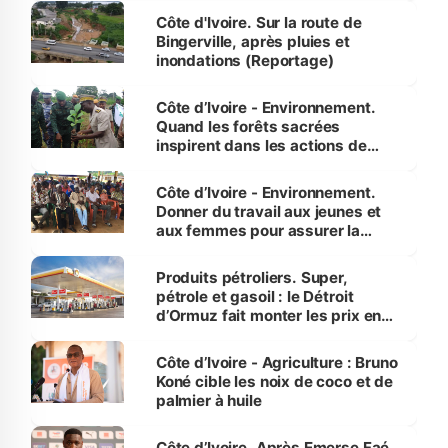
(Alassane Ouattara
Côte d'Ivoire. Sur la route de
Bingerville, après pluies et
inondations (Reportage)
Côte d’Ivoire - Environnement.
Quand les forêts sacrées
inspirent dans les actions de
reboisement
Côte d’Ivoire - Environnement.
Donner du travail aux jeunes et
aux femmes pour assurer la
protection des espèces
menacées
Produits pétroliers. Super,
pétrole et gasoil : le Détroit
d’Ormuz fait monter les prix en
Côte d’Ivoire
Côte d’Ivoire - Agriculture : Bruno
Koné cible les noix de coco et de
palmier à huile
Côte d’Ivoire. Après Emerse Faé,