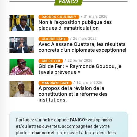
FANICO
31 mars 2026
‎DAOUDA COULIBALY
Non à l'exposition publique des
plaques d'immatriculation
26 mars 2026
CLAUDE SAHY
Avec Alassane Ouattara, les résultats
concrets d’un diplomate exceptionnel
22 février 2026
GBI DE FER
Gbi de Fer : « Raymonde Goudou, je
t’avais prévenue »
12 janvier 2026
MANDIAYE GAYE
À propos de la révision de la
constitution et la réforme des
institutions.
Partagez sur notre espace
FANICO*
vos opinions
et/ou lettres ouvertes, accompagnées de votre
photo.
Lebanco.net
reste ouvert à toutes les idées