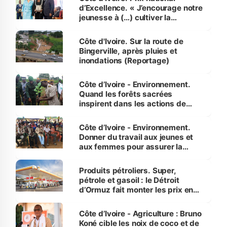
d’Excellence. « J’encourage notre
jeunesse à (…) cultiver la
compétence et l’intégrité »
(Alassane Ouattara
Côte d'Ivoire. Sur la route de
Bingerville, après pluies et
inondations (Reportage)
Côte d’Ivoire - Environnement.
Quand les forêts sacrées
inspirent dans les actions de
reboisement
Côte d’Ivoire - Environnement.
Donner du travail aux jeunes et
aux femmes pour assurer la
protection des espèces
menacées
Produits pétroliers. Super,
pétrole et gasoil : le Détroit
d’Ormuz fait monter les prix en
Côte d’Ivoire
Côte d’Ivoire - Agriculture : Bruno
Koné cible les noix de coco et de