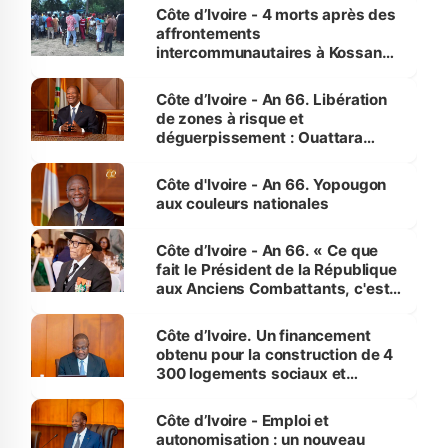
générations futures »
Côte d’Ivoire - 4 morts après des
affrontements
intercommunautaires à Kossandji
(Alepé) - Notre correspondant au
milieu des sinistrés
Côte d’Ivoire - An 66. Libération
de zones à risque et
déguerpissement : Ouattara
assure du « strict respect de
l'Etat de droit pour préserver les
Côte d'Ivoire - An 66. Yopougon
vies humaines »
aux couleurs nationales
Côte d’Ivoire - An 66. « Ce que
fait le Président de la République
aux Anciens Combattants, c'est
inédit » (Cne Yassoungo Koné ®)
Côte d’Ivoire. Un financement
obtenu pour la construction de 4
300 logements sociaux et
économiques à Abidjan, Bouaké
et Yamoussoukro
Côte d’Ivoire - Emploi et
autonomisation : un nouveau