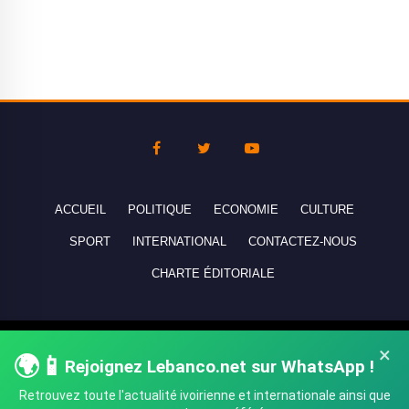
ACCUEIL
POLITIQUE
ECONOMIE
CULTURE
SPORT
INTERNATIONAL
CONTACTEZ-NOUS
CHARTE ÉDITORIALE
Copyright © 2010-2026 lebanco.net - Tous droits de reproduction
×
🌍📱
Rejoignez Lebanco.net sur WhatsApp !
réservés - All rights reserved.
Retrouvez toute l'actualité ivoirienne et internationale ainsi que