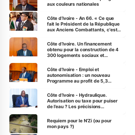
vies humaines »
aux couleurs nationales
Côte d’Ivoire - An 66. « Ce que
fait le Président de la République
aux Anciens Combattants, c'est
inédit » (Cne Yassoungo Koné ®)
Côte d’Ivoire. Un financement
obtenu pour la construction de 4
300 logements sociaux et
économiques à Abidjan, Bouaké
et Yamoussoukro
Côte d’Ivoire - Emploi et
autonomisation : un nouveau
Programme au profit de 5,3
millions de jeunes
Côte d’Ivoire - Hydraulique.
Autorisation ou taxe pour puiser
de l’eau ? Les précisions
d’Assahoré
Requiem pour le N’Zi (ou pour
mon pays ?)