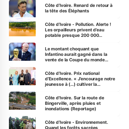
Côte d’Ivoire. Renard de retour à
la tête des Éléphants
Côte d’Ivoire - Pollution. Alerte !
Les orpailleurs privent d’eau
potable presque 200 000
habitants autour d’Agboville
Le montant choquant que
Infantino aurait gagné dans la
vente de la Coupe du monde
révélé
Côte d’Ivoire. Prix national
d’Excellence. « J’encourage notre
jeunesse à (…) cultiver la
compétence et l’intégrité »
(Alassane Ouattara
Côte d'Ivoire. Sur la route de
Bingerville, après pluies et
inondations (Reportage)
Côte d’Ivoire - Environnement.
Quand les forêts sacrées