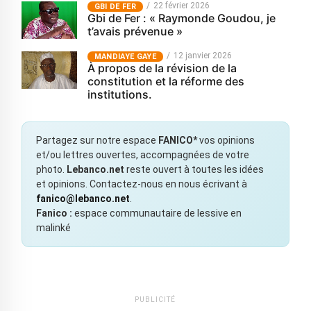
22 février 2026
GBI DE FER
Gbi de Fer : « Raymonde Goudou, je
t’avais prévenue »
12 janvier 2026
MANDIAYE GAYE
À propos de la révision de la
constitution et la réforme des
institutions.
Partagez sur notre espace
FANICO*
vos opinions
et/ou lettres ouvertes, accompagnées de votre
photo.
Lebanco.net
reste ouvert à toutes les idées
et opinions. Contactez-nous en nous écrivant à
fanico@lebanco.net
.
Fanico :
espace communautaire de lessive en
malinké
PUBLICITÉ