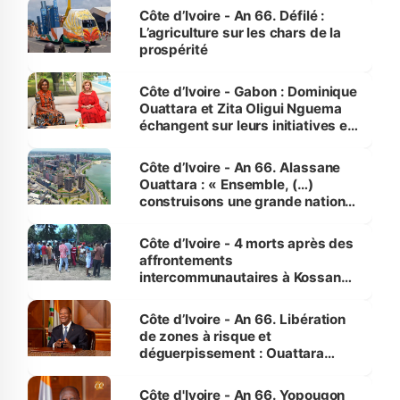
Côte d’Ivoire - An 66. Défilé :
L’agriculture sur les chars de la
prospérité
Côte d’Ivoire - Gabon : Dominique
Ouattara et Zita Oligui Nguema
échangent sur leurs initiatives en
faveur des femmes et des
enfants
Côte d’Ivoire - An 66. Alassane
Ouattara : « Ensemble, (…)
construisons une grande nation
pour nous-mêmes et pour les
générations futures »
Côte d’Ivoire - 4 morts après des
affrontements
intercommunautaires à Kossandji
(Alepé) - Notre correspondant au
milieu des sinistrés
Côte d’Ivoire - An 66. Libération
de zones à risque et
déguerpissement : Ouattara
assure du « strict respect de
l'Etat de droit pour préserver les
Côte d'Ivoire - An 66. Yopougon