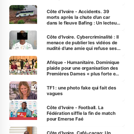
Côte d’Ivoire - Accidents. 39
morts après la chute d’un car
dans le fleuve Bafing : Un lecteur
dénonce la légèreté du ministère
des Transports
Côte d'Ivoire. Cybercriminalité : Il
menace de publier les vidéos de
nudité d’une amie qui refuse ses
avances
Afrique - Humanitaire. Dominique
plaide pour une organisation des
Premières Dames « plus forte et
influente, dont l'impact s'affirme
sur la scène internationale »
TF1 : une photo fake qui fait des
vagues
Côte d’Ivoire - Football. La
Fédération siffle la fin de match
pour Emerse Faé
Côte d’Ivoire. Café-cacao: Un