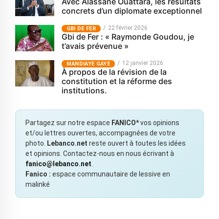
Avec Alassane Ouattara, les résultats
concrets d’un diplomate exceptionnel
22 février 2026
GBI DE FER
Gbi de Fer : « Raymonde Goudou, je
t’avais prévenue »
12 janvier 2026
MANDIAYE GAYE
À propos de la révision de la
constitution et la réforme des
institutions.
Partagez sur notre espace
FANICO*
vos opinions
et/ou lettres ouvertes, accompagnées de votre
photo.
Lebanco.net
reste ouvert à toutes les idées
et opinions. Contactez-nous en nous écrivant à
fanico@lebanco.net
.
Fanico :
espace communautaire de lessive en
malinké