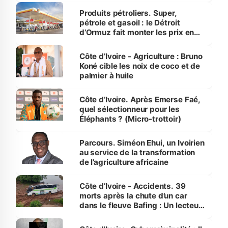
menacées
Produits pétroliers. Super,
pétrole et gasoil : le Détroit
d’Ormuz fait monter les prix en
Côte d’Ivoire
Côte d’Ivoire - Agriculture : Bruno
Koné cible les noix de coco et de
palmier à huile
Côte d’Ivoire. Après Emerse Faé,
quel sélectionneur pour les
Éléphants ? (Micro-trottoir)
Parcours. Siméon Ehui, un Ivoirien
au service de la transformation
de l’agriculture africaine
Côte d’Ivoire - Accidents. 39
morts après la chute d’un car
dans le fleuve Bafing : Un lecteur
dénonce la légèreté du ministère
des Transports