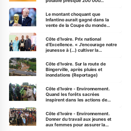
potable presque 200 000
habitants autour d’Agboville
Le montant choquant que
Infantino aurait gagné dans la
vente de la Coupe du monde
révélé
Côte d’Ivoire. Prix national
d’Excellence. « J’encourage notre
jeunesse à (…) cultiver la
compétence et l’intégrité »
(Alassane Ouattara
Côte d'Ivoire. Sur la route de
Bingerville, après pluies et
inondations (Reportage)
Côte d’Ivoire - Environnement.
Quand les forêts sacrées
inspirent dans les actions de
reboisement
Côte d’Ivoire - Environnement.
Donner du travail aux jeunes et
aux femmes pour assurer la
protection des espèces