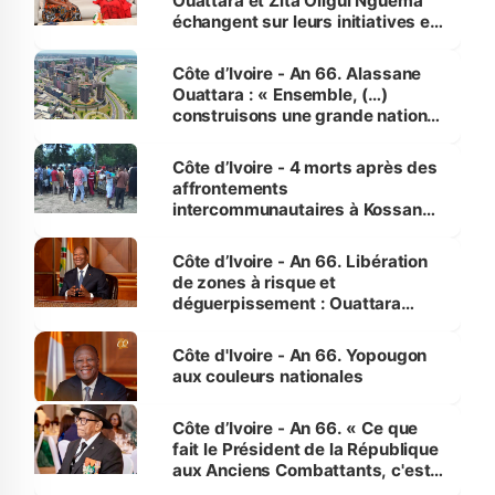
Ouattara et Zita Oligui Nguema
échangent sur leurs initiatives en
faveur des femmes et des
enfants
Côte d’Ivoire - An 66. Alassane
Ouattara : « Ensemble, (…)
construisons une grande nation
pour nous-mêmes et pour les
générations futures »
Côte d’Ivoire - 4 morts après des
affrontements
intercommunautaires à Kossandji
(Alepé) - Notre correspondant au
milieu des sinistrés
Côte d’Ivoire - An 66. Libération
de zones à risque et
déguerpissement : Ouattara
assure du « strict respect de
l'Etat de droit pour préserver les
Côte d'Ivoire - An 66. Yopougon
vies humaines »
aux couleurs nationales
Côte d’Ivoire - An 66. « Ce que
fait le Président de la République
aux Anciens Combattants, c'est
inédit » (Cne Yassoungo Koné ®)