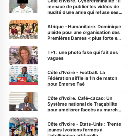
Côte d'Ivoire. Cybercriminalité : Il
menace de publier les vidéos de
nudité d’une amie qui refuse ses
avances
Afrique - Humanitaire. Dominique
plaide pour une organisation des
Premières Dames « plus forte et
influente, dont l'impact s'affirme
sur la scène internationale »
TF1 : une photo fake qui fait des
vagues
Côte d’Ivoire - Football. La
Fédération siffle la fin de match
pour Emerse Faé
Côte d’Ivoire. Café-cacao: Un
Système national de Traçabilité
pour améliorer l’accès au marché
international
Côte d'Ivoire - Etats-Unis : Trente
jeunes Ivoiriens formés à
l'intelligence artificielle