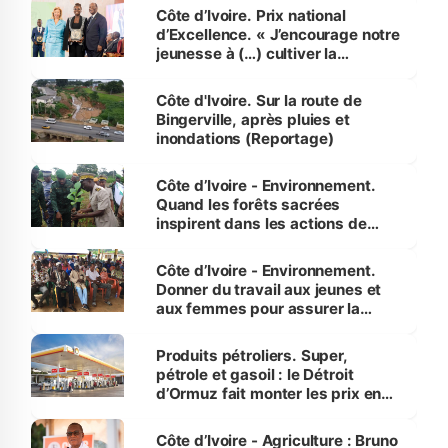
Côte d’Ivoire. Prix national
d’Excellence. « J’encourage notre
jeunesse à (…) cultiver la
compétence et l’intégrité »
(Alassane Ouattara
Côte d'Ivoire. Sur la route de
Bingerville, après pluies et
inondations (Reportage)
Côte d’Ivoire - Environnement.
Quand les forêts sacrées
inspirent dans les actions de
reboisement
Côte d’Ivoire - Environnement.
Donner du travail aux jeunes et
aux femmes pour assurer la
protection des espèces
menacées
Produits pétroliers. Super,
pétrole et gasoil : le Détroit
d’Ormuz fait monter les prix en
Côte d’Ivoire
Côte d’Ivoire - Agriculture : Bruno