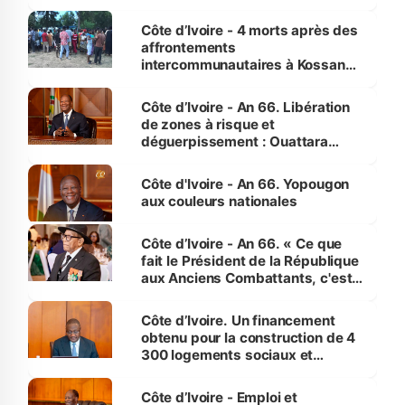
pour nous-mêmes et pour les
générations futures »
Côte d’Ivoire - 4 morts après des
affrontements
intercommunautaires à Kossandji
(Alepé) - Notre correspondant au
milieu des sinistrés
Côte d’Ivoire - An 66. Libération
de zones à risque et
déguerpissement : Ouattara
assure du « strict respect de
l'Etat de droit pour préserver les
Côte d'Ivoire - An 66. Yopougon
vies humaines »
aux couleurs nationales
Côte d’Ivoire - An 66. « Ce que
fait le Président de la République
aux Anciens Combattants, c'est
inédit » (Cne Yassoungo Koné ®)
Côte d’Ivoire. Un financement
obtenu pour la construction de 4
300 logements sociaux et
économiques à Abidjan, Bouaké
et Yamoussoukro
Côte d’Ivoire - Emploi et