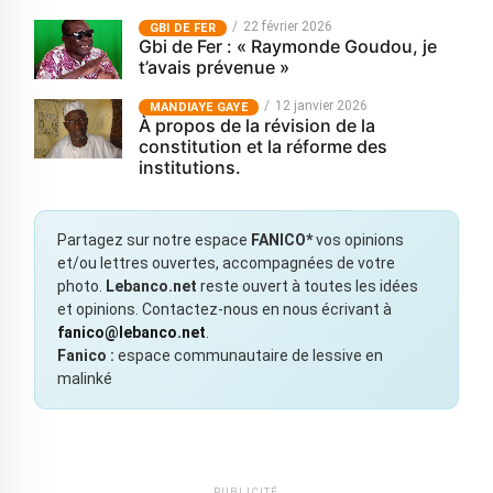
22 février 2026
GBI DE FER
Gbi de Fer : « Raymonde Goudou, je
t’avais prévenue »
12 janvier 2026
MANDIAYE GAYE
À propos de la révision de la
constitution et la réforme des
institutions.
Partagez sur notre espace
FANICO*
vos opinions
et/ou lettres ouvertes, accompagnées de votre
photo.
Lebanco.net
reste ouvert à toutes les idées
et opinions. Contactez-nous en nous écrivant à
fanico@lebanco.net
.
Fanico :
espace communautaire de lessive en
malinké
PUBLICITÉ