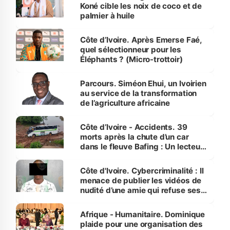
Koné cible les noix de coco et de
palmier à huile
Côte d’Ivoire. Après Emerse Faé,
quel sélectionneur pour les
Éléphants ? (Micro-trottoir)
Parcours. Siméon Ehui, un Ivoirien
au service de la transformation
de l’agriculture africaine
Côte d’Ivoire - Accidents. 39
morts après la chute d’un car
dans le fleuve Bafing : Un lecteur
dénonce la légèreté du ministère
des Transports
Côte d'Ivoire. Cybercriminalité : Il
menace de publier les vidéos de
nudité d’une amie qui refuse ses
avances
Afrique - Humanitaire. Dominique
plaide pour une organisation des