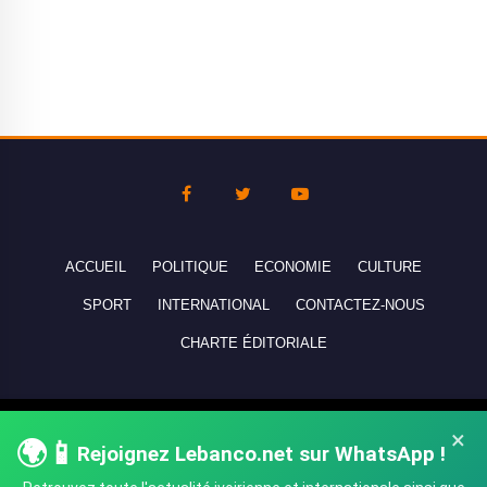
ACCUEIL
POLITIQUE
ECONOMIE
CULTURE
SPORT
INTERNATIONAL
CONTACTEZ-NOUS
CHARTE ÉDITORIALE
Copyright © 2010-2026 lebanco.net - Tous droits de reproduction
×
🌍📱
Rejoignez Lebanco.net sur WhatsApp !
réservés - All rights reserved.