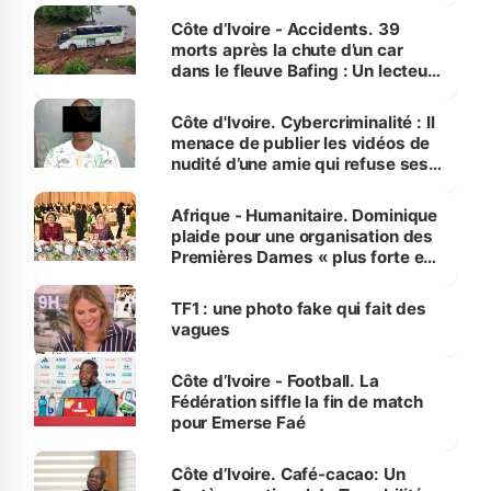
Côte d’Ivoire - Accidents. 39
morts après la chute d’un car
dans le fleuve Bafing : Un lecteur
dénonce la légèreté du ministère
des Transports
Côte d'Ivoire. Cybercriminalité : Il
menace de publier les vidéos de
nudité d’une amie qui refuse ses
avances
Afrique - Humanitaire. Dominique
plaide pour une organisation des
Premières Dames « plus forte et
influente, dont l'impact s'affirme
sur la scène internationale »
TF1 : une photo fake qui fait des
vagues
Côte d’Ivoire - Football. La
Fédération siffle la fin de match
pour Emerse Faé
Côte d’Ivoire. Café-cacao: Un