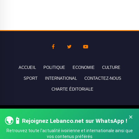
ACCUEIL
POLITIQUE
ECONOMIE
CULTURE
SPORT
INTERNATIONAL
CONTACTEZ-NOUS
CHARTE ÉDITORIALE
Copyright © 2010-2026 lebanco.net - Tous droits de reproduction
×
🌍📱
Rejoignez Lebanco.net sur WhatsApp !
réservés - All rights reserved.
Retrouvez toute l'actualité ivoirienne et internationale ainsi que
vos contenus préférés