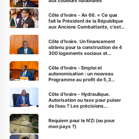
aux couleurs nationales
Côte d’Ivoire - An 66. « Ce que
fait le Président de la République
aux Anciens Combattants, c'est
inédit » (Cne Yassoungo Koné ®)
Côte d’Ivoire. Un financement
obtenu pour la construction de 4
300 logements sociaux et
économiques à Abidjan, Bouaké
et Yamoussoukro
Côte d’Ivoire - Emploi et
autonomisation : un nouveau
Programme au profit de 5,3
millions de jeunes
Côte d’Ivoire - Hydraulique.
Autorisation ou taxe pour puiser
de l’eau ? Les précisions
d’Assahoré
Requiem pour le N’Zi (ou pour
mon pays ?)