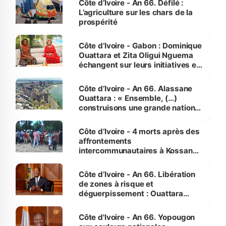
Côte d’Ivoire - An 66. Défilé :
L’agriculture sur les chars de la
prospérité
Côte d’Ivoire - Gabon : Dominique
Ouattara et Zita Oligui Nguema
échangent sur leurs initiatives en
faveur des femmes et des
enfants
Côte d’Ivoire - An 66. Alassane
Ouattara : « Ensemble, (…)
construisons une grande nation
pour nous-mêmes et pour les
générations futures »
Côte d’Ivoire - 4 morts après des
affrontements
intercommunautaires à Kossandji
(Alepé) - Notre correspondant au
milieu des sinistrés
Côte d’Ivoire - An 66. Libération
de zones à risque et
déguerpissement : Ouattara
assure du « strict respect de
l'Etat de droit pour préserver les
Côte d'Ivoire - An 66. Yopougon
vies humaines »