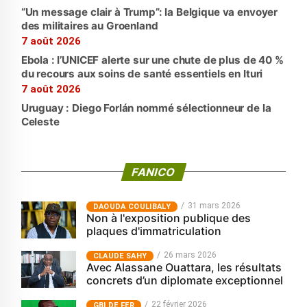
“Un message clair à Trump”: la Belgique va envoyer
des militaires au Groenland
7 août 2026
Ebola : l’UNICEF alerte sur une chute de plus de 40 %
du recours aux soins de santé essentiels en Ituri
7 août 2026
Uruguay : Diego Forlán nommé sélectionneur de la
Celeste
FANICO
31 mars 2026
‎DAOUDA COULIBALY
Non à l'exposition publique des
plaques d'immatriculation
26 mars 2026
CLAUDE SAHY
Avec Alassane Ouattara, les résultats
concrets d’un diplomate exceptionnel
22 février 2026
GBI DE FER