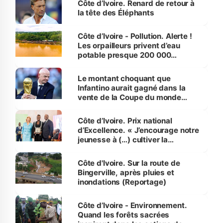
Côte d’Ivoire. Renard de retour à
la tête des Éléphants
Côte d’Ivoire - Pollution. Alerte !
Les orpailleurs privent d’eau
potable presque 200 000
habitants autour d’Agboville
Le montant choquant que
Infantino aurait gagné dans la
vente de la Coupe du monde
révélé
Côte d’Ivoire. Prix national
d’Excellence. « J’encourage notre
jeunesse à (…) cultiver la
compétence et l’intégrité »
(Alassane Ouattara
Côte d'Ivoire. Sur la route de
Bingerville, après pluies et
inondations (Reportage)
Côte d’Ivoire - Environnement.
Quand les forêts sacrées