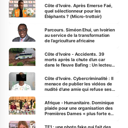
Côte d’Ivoire. Après Emerse Faé,
quel sélectionneur pour les
Éléphants ? (Micro-trottoir)
Parcours. Siméon Ehui, un Ivoirien
au service de la transformation
de l’agriculture africaine
Côte d’Ivoire - Accidents. 39
morts après la chute d’un car
dans le fleuve Bafing : Un lecteur
dénonce la légèreté du ministère
des Transports
Côte d'Ivoire. Cybercriminalité : Il
menace de publier les vidéos de
nudité d’une amie qui refuse ses
avances
Afrique - Humanitaire. Dominique
plaide pour une organisation des
Premières Dames « plus forte et
influente, dont l'impact s'affirme
sur la scène internationale »
TF1 : une photo fake qui fait des