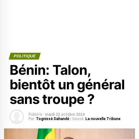
POLITIQUE
Bénin: Talon,
bientôt un général
sans troupe ?
Publié le :
mardi 22 octobre 2024
Par:
Tognissè Dahandé
| Source:
La nouvelle Tribune