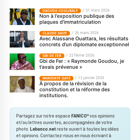
31 mars 2026
‎DAOUDA COULIBALY
Non à l'exposition publique des
plaques d'immatriculation
26 mars 2026
CLAUDE SAHY
Avec Alassane Ouattara, les résultats
concrets d’un diplomate exceptionnel
22 février 2026
GBI DE FER
Gbi de Fer : « Raymonde Goudou, je
t’avais prévenue »
12 janvier 2026
MANDIAYE GAYE
À propos de la révision de la
constitution et la réforme des
institutions.
Partagez sur notre espace
FANICO*
vos opinions
et/ou lettres ouvertes, accompagnées de votre
photo.
Lebanco.net
reste ouvert à toutes les idées
et opinions. Contactez-nous en nous écrivant à