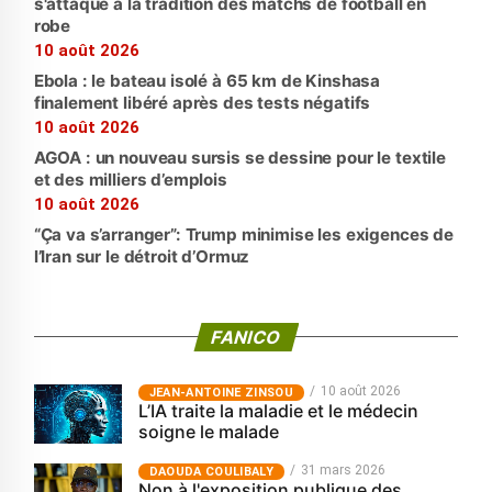
s'attaque à la tradition des matchs de football en
robe
10 août 2026
Ebola : le bateau isolé à 65 km de Kinshasa
finalement libéré après des tests négatifs
10 août 2026
AGOA : un nouveau sursis se dessine pour le textile
et des milliers d’emplois
10 août 2026
“Ça va s’arranger”: Trump minimise les exigences de
l’Iran sur le détroit d’Ormuz
FANICO
10 août 2026
JEAN-ANTOINE ZINSOU
L’IA traite la maladie et le médecin
soigne le malade
31 mars 2026
‎DAOUDA COULIBALY
Non à l'exposition publique des