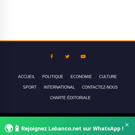
ACCUEIL
POLITIQUE
ECONOMIE
CULTURE
SPORT
INTERNATIONAL
CONTACTEZ-NOUS
CHARTE ÉDITORIALE
Copyright © 2010-2026 lebanco.net - Tous droits de reproduction
×
🌍📱
Rejoignez Lebanco.net sur WhatsApp !
réservés - All rights reserved.