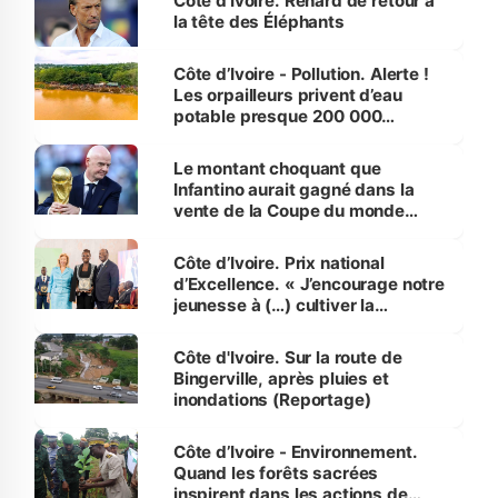
Côte d’Ivoire. Renard de retour à
la tête des Éléphants
Côte d’Ivoire - Pollution. Alerte !
Les orpailleurs privent d’eau
potable presque 200 000
habitants autour d’Agboville
Le montant choquant que
Infantino aurait gagné dans la
vente de la Coupe du monde
révélé
Côte d’Ivoire. Prix national
d’Excellence. « J’encourage notre
jeunesse à (…) cultiver la
compétence et l’intégrité »
(Alassane Ouattara
Côte d'Ivoire. Sur la route de
Bingerville, après pluies et
inondations (Reportage)
Côte d’Ivoire - Environnement.
Quand les forêts sacrées
inspirent dans les actions de