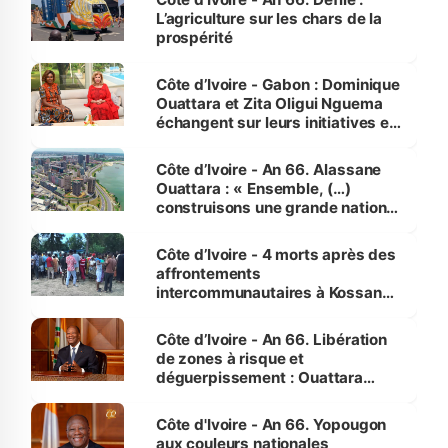
L’agriculture sur les chars de la
prospérité
Côte d’Ivoire - Gabon : Dominique
Ouattara et Zita Oligui Nguema
échangent sur leurs initiatives en
faveur des femmes et des
enfants
Côte d’Ivoire - An 66. Alassane
Ouattara : « Ensemble, (…)
construisons une grande nation
pour nous-mêmes et pour les
générations futures »
Côte d’Ivoire - 4 morts après des
affrontements
intercommunautaires à Kossandji
(Alepé) - Notre correspondant au
milieu des sinistrés
Côte d’Ivoire - An 66. Libération
de zones à risque et
déguerpissement : Ouattara
assure du « strict respect de
l'Etat de droit pour préserver les
Côte d'Ivoire - An 66. Yopougon
vies humaines »
aux couleurs nationales