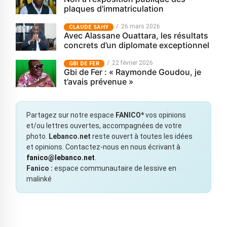
plaques d'immatriculation
26 mars 2026
CLAUDE SAHY
Avec Alassane Ouattara, les résultats
concrets d’un diplomate exceptionnel
22 février 2026
GBI DE FER
Gbi de Fer : « Raymonde Goudou, je
t’avais prévenue »
Partagez sur notre espace
FANICO*
vos opinions
et/ou lettres ouvertes, accompagnées de votre
photo.
Lebanco.net
reste ouvert à toutes les idées
et opinions. Contactez-nous en nous écrivant à
fanico@lebanco.net
.
Fanico :
espace communautaire de lessive en
malinké