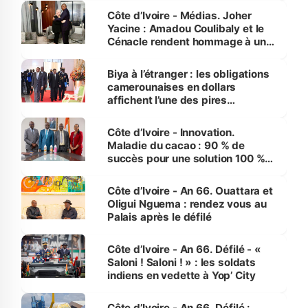
Côte d’Ivoire - Médias. Joher
Yacine : Amadou Coulibaly et le
Cénacle rendent hommage à un
grand journaliste sportif
Biya à l’étranger : les obligations
camerounaises en dollars
affichent l’une des pires
performances d’Afrique
Côte d’Ivoire - Innovation.
Maladie du cacao : 90 % de
succès pour une solution 100 %
made in Côte d'Ivoire
Côte d’Ivoire - An 66. Ouattara et
Oligui Nguema : rendez vous au
Palais après le défilé
Côte d’Ivoire - An 66. Défilé - «
Saloni ! Saloni ! » : les soldats
indiens en vedette à Yop’ City
Côte d’Ivoire - An 66. Défilé :