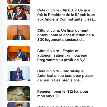
Côte d’Ivoire - An 66. « Ce que
fait le Président de la République
aux Anciens Combattants, c'est
inédit » (Cne Yassoungo Koné ®)
Côte d’Ivoire. Un financement
obtenu pour la construction de 4
300 logements sociaux et
économiques à Abidjan, Bouaké
et Yamoussoukro
Côte d’Ivoire - Emploi et
autonomisation : un nouveau
Programme au profit de 5,3
millions de jeunes
Côte d’Ivoire - Hydraulique.
Autorisation ou taxe pour puiser
de l’eau ? Les précisions
d’Assahoré
Requiem pour le N’Zi (ou pour
mon pays ?)