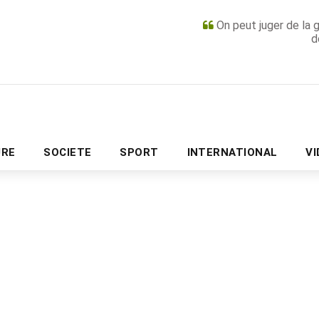
On peut juger de la 
d
PUBLICITÉ
URE
SOCIETE
SPORT
INTERNATIONAL
V