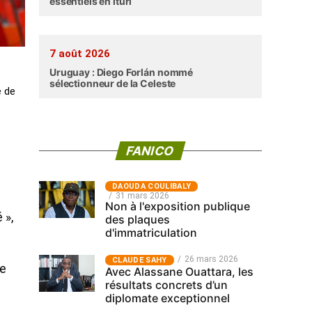
essentiels en Ituri
7 août 2026
Uruguay : Diego Forlán nommé
sélectionneur de la Celeste
e de
FANICO
‎DAOUDA COULIBALY
31 mars 2026
Non à l'exposition publique
 »,
des plaques
d'immatriculation
26 mars 2026
CLAUDE SAHY
de
Avec Alassane Ouattara, les
résultats concrets d’un
diplomate exceptionnel