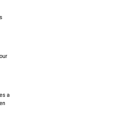
s
pour
les a
 en