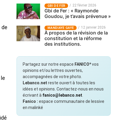
22 février 2026
GBI DE FER
Gbi de Fer : « Raymonde
Goudou, je t’avais prévenue »
e de
12 janvier 2026
MANDIAYE GAYE
À propos de la révision de la
constitution et la réforme
des institutions.
Partagez sur notre espace
FANICO*
vos
opinions et/ou lettres ouvertes,
accompagnées de votre photo.
 le
Lebanco.net
reste ouvert à toutes les
idées et opinions. Contactez-nous en nous
écrivant à
fanico@lebanco.net
.
Fanico :
espace communautaire de lessive
en malinké
idé