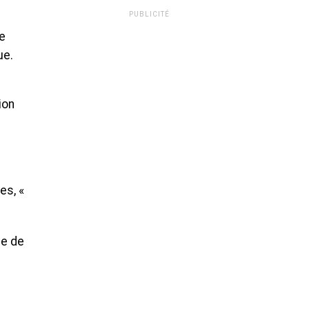
PUBLICITÉ
e
ue.
ion
es, «
ge de