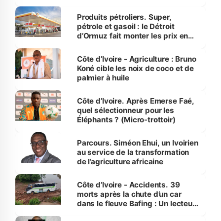
protection des espèces
menacées
Produits pétroliers. Super,
pétrole et gasoil : le Détroit
d’Ormuz fait monter les prix en
Côte d’Ivoire
Côte d’Ivoire - Agriculture : Bruno
Koné cible les noix de coco et de
palmier à huile
Côte d’Ivoire. Après Emerse Faé,
quel sélectionneur pour les
Éléphants ? (Micro-trottoir)
Parcours. Siméon Ehui, un Ivoirien
au service de la transformation
de l’agriculture africaine
Côte d’Ivoire - Accidents. 39
morts après la chute d’un car
dans le fleuve Bafing : Un lecteur
dénonce la légèreté du ministère