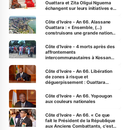
Ouattara et Zita Oligui Nguema
échangent sur leurs initiatives en
faveur des femmes et des
enfants
Côte d’Ivoire - An 66. Alassane
Ouattara : « Ensemble, (…)
construisons une grande nation
pour nous-mêmes et pour les
générations futures »
Côte d’Ivoire - 4 morts après des
affrontements
intercommunautaires à Kossandji
(Alepé) - Notre correspondant au
milieu des sinistrés
Côte d’Ivoire - An 66. Libération
de zones à risque et
déguerpissement : Ouattara
assure du « strict respect de
l'Etat de droit pour préserver les
Côte d'Ivoire - An 66. Yopougon
vies humaines »
aux couleurs nationales
Côte d’Ivoire - An 66. « Ce que
fait le Président de la République
aux Anciens Combattants, c'est