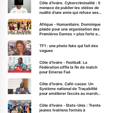
des Transports
Côte d'Ivoire. Cybercriminalité : Il
menace de publier les vidéos de
nudité d’une amie qui refuse ses
avances
Afrique - Humanitaire. Dominique
plaide pour une organisation des
Premières Dames « plus forte et
influente, dont l'impact s'affirme
sur la scène internationale »
TF1 : une photo fake qui fait des
vagues
Côte d’Ivoire - Football. La
Fédération siffle la fin de match
pour Emerse Faé
Côte d’Ivoire. Café-cacao: Un
Système national de Traçabilité
pour améliorer l’accès au marché
international
Côte d'Ivoire - Etats-Unis : Trente
jeunes Ivoiriens formés à