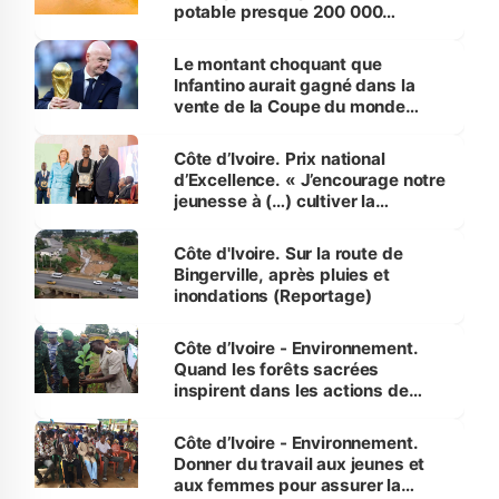
potable presque 200 000
habitants autour d’Agboville
Le montant choquant que
Infantino aurait gagné dans la
vente de la Coupe du monde
révélé
Côte d’Ivoire. Prix national
d’Excellence. « J’encourage notre
jeunesse à (…) cultiver la
compétence et l’intégrité »
(Alassane Ouattara
Côte d'Ivoire. Sur la route de
Bingerville, après pluies et
inondations (Reportage)
Côte d’Ivoire - Environnement.
Quand les forêts sacrées
inspirent dans les actions de
reboisement
Côte d’Ivoire - Environnement.
Donner du travail aux jeunes et
aux femmes pour assurer la