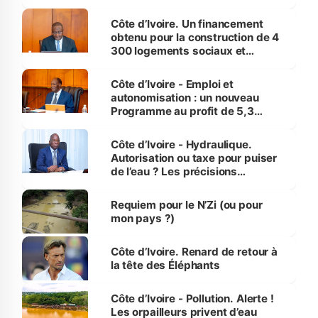
inédit » (Cne Yassoungo Koné ®)
Côte d’Ivoire. Un financement
obtenu pour la construction de 4
300 logements sociaux et
économiques à Abidjan, Bouaké
et Yamoussoukro
Côte d’Ivoire - Emploi et
autonomisation : un nouveau
Programme au profit de 5,3
millions de jeunes
Côte d’Ivoire - Hydraulique.
Autorisation ou taxe pour puiser
de l’eau ? Les précisions
d’Assahoré
Requiem pour le N’Zi (ou pour
mon pays ?)
Côte d’Ivoire. Renard de retour à
la tête des Éléphants
Côte d’Ivoire - Pollution. Alerte !
Les orpailleurs privent d’eau