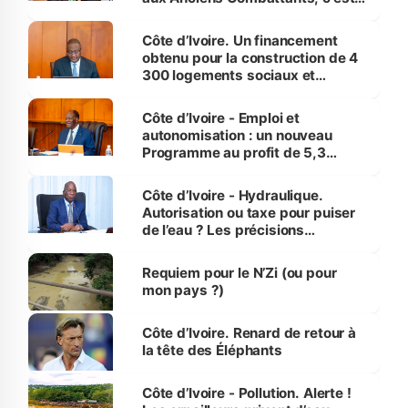
inédit » (Cne Yassoungo Koné ®)
Côte d’Ivoire. Un financement
obtenu pour la construction de 4
300 logements sociaux et
économiques à Abidjan, Bouaké
et Yamoussoukro
Côte d’Ivoire - Emploi et
autonomisation : un nouveau
Programme au profit de 5,3
millions de jeunes
Côte d’Ivoire - Hydraulique.
Autorisation ou taxe pour puiser
de l’eau ? Les précisions
d’Assahoré
Requiem pour le N’Zi (ou pour
mon pays ?)
Côte d’Ivoire. Renard de retour à
la tête des Éléphants
Côte d’Ivoire - Pollution. Alerte !