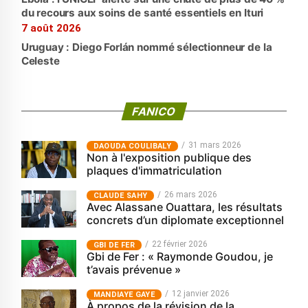
du recours aux soins de santé essentiels en Ituri
7 août 2026
Uruguay : Diego Forlán nommé sélectionneur de la
Celeste
FANICO
31 mars 2026
‎DAOUDA COULIBALY
Non à l'exposition publique des
plaques d'immatriculation
26 mars 2026
CLAUDE SAHY
Avec Alassane Ouattara, les résultats
concrets d’un diplomate exceptionnel
22 février 2026
GBI DE FER
Gbi de Fer : « Raymonde Goudou, je
t’avais prévenue »
12 janvier 2026
MANDIAYE GAYE
À propos de la révision de la