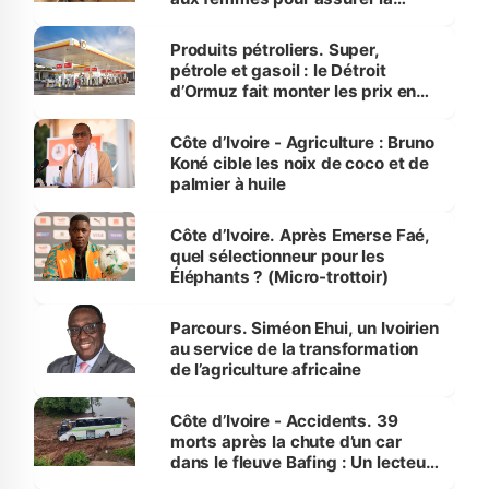
protection des espèces
menacées
Produits pétroliers. Super,
pétrole et gasoil : le Détroit
d’Ormuz fait monter les prix en
Côte d’Ivoire
Côte d’Ivoire - Agriculture : Bruno
Koné cible les noix de coco et de
palmier à huile
Côte d’Ivoire. Après Emerse Faé,
quel sélectionneur pour les
Éléphants ? (Micro-trottoir)
Parcours. Siméon Ehui, un Ivoirien
au service de la transformation
de l’agriculture africaine
Côte d’Ivoire - Accidents. 39
morts après la chute d’un car
dans le fleuve Bafing : Un lecteur
dénonce la légèreté du ministère