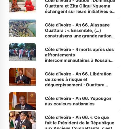
Côte d’Ivoire - Gabon : Dominique
Ouattara et Zita Oligui Nguema
échangent sur leurs initiatives en
faveur des femmes et des
enfants
Côte d’Ivoire - An 66. Alassane
Ouattara : « Ensemble, (…)
construisons une grande nation
pour nous-mêmes et pour les
générations futures »
Côte d’Ivoire - 4 morts après des
affrontements
intercommunautaires à Kossandji
(Alepé) - Notre correspondant au
milieu des sinistrés
Côte d’Ivoire - An 66. Libération
de zones à risque et
déguerpissement : Ouattara
assure du « strict respect de
l'Etat de droit pour préserver les
Côte d'Ivoire - An 66. Yopougon
vies humaines »
aux couleurs nationales
Côte d’Ivoire - An 66. « Ce que
fait le Président de la République
aux Anciens Combattants, c'est