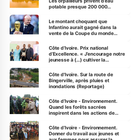
Les orpailleurs privent d’eau
potable presque 200 000
habitants autour d’Agboville
Le montant choquant que
Infantino aurait gagné dans la
vente de la Coupe du monde
révélé
Côte d’Ivoire. Prix national
d’Excellence. « J’encourage notre
jeunesse à (…) cultiver la
compétence et l’intégrité »
(Alassane Ouattara
Côte d'Ivoire. Sur la route de
Bingerville, après pluies et
inondations (Reportage)
Côte d’Ivoire - Environnement.
Quand les forêts sacrées
inspirent dans les actions de
reboisement
Côte d’Ivoire - Environnement.
Donner du travail aux jeunes et
aux femmes pour assurer la