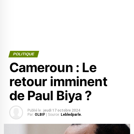
POLITIQUE
Cameroun : Le
retour imminent
de Paul Biya ?
Publié le :
jeudi 17 octobre 2024
Par:
OLBIF
| Source:
Lebledparle.