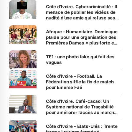
des Transports
Côte d'Ivoire. Cybercriminalité : Il
menace de publier les vidéos de
nudité d’une amie qui refuse ses
avances
Afrique - Humanitaire. Dominique
plaide pour une organisation des
Premières Dames « plus forte et
influente, dont l'impact s'affirme
sur la scène internationale »
TF1 : une photo fake qui fait des
vagues
Côte d’Ivoire - Football. La
Fédération siffle la fin de match
pour Emerse Faé
Côte d’Ivoire. Café-cacao: Un
Système national de Traçabilité
pour améliorer l’accès au marché
international
Côte d'Ivoire - Etats-Unis : Trente
jeunes Ivoiriens formés à