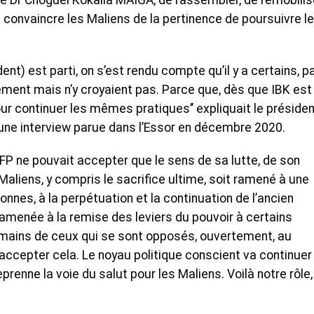
e Dr Choguel Kokalla MAÏGA, de rassembler, de remobilis
de convaincre les Maliens de la pertinence de poursuivre le
sident) est parti, on s’est rendu compte qu’il y a certains, p
ngement mais n’y croyaient pas. Parce que, dès que IBK est
our continuer les mêmes pratiques’’ expliquait le préside
ne interview parue dans l’Essor en décembre 2020.
FP ne pouvait accepter que le sens de sa lutte, de son
Maliens, y compris le sacrifice ultime, soit ramené à une
nnes, à la perpétuation et la continuation de l’ancien
ramenée à la remise des leviers du pouvoir à certains
 mains de ceux qui se sont opposés, ouvertement, au
ccepter cela. Le noyau politique conscient va continuer
prenne la voie du salut pour les Maliens. Voilà notre rôle,