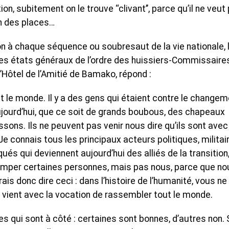
on, subitement on le trouve ‘‘clivant’’, parce qu’il ne veut
on des places…
on à chaque séquence ou soubresaut de la vie nationale, 
 des états généraux de l’ordre des huissiers-Commissaire
l’Hôtel de l’Amitié de Bamako, répond :
ut le monde. Il y a des gens qui étaient contre le changem
ujourd’hui, que ce soit de grands boubous, des chapeaux
sons. Ils ne peuvent pas venir nous dire qu’ils sont avec
Je connais tous les principaux acteurs politiques, militai
ués qui deviennent aujourd’hui des alliés de la transition,
romper certaines personnes, mais pas nous, parce que no
s donc dire ceci : dans l’histoire de l’humanité, vous ne
 vient avec la vocation de rassembler tout le monde.
 qui sont à côté : certaines sont bonnes, d’autres non. 