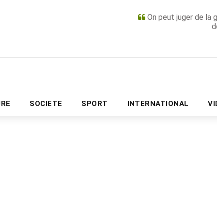
On peut juger de la 
d
PUBLICITÉ
URE
SOCIETE
SPORT
INTERNATIONAL
V