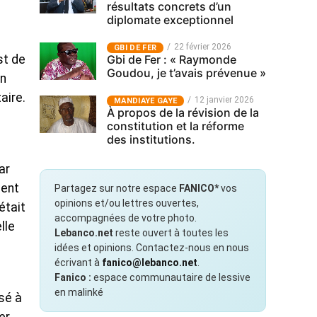
résultats concrets d’un
diplomate exceptionnel
22 février 2026
GBI DE FER
Gbi de Fer : « Raymonde
st de
Goudou, je t’avais prévenue »
on
aire.
12 janvier 2026
MANDIAYE GAYE
À propos de la révision de la
constitution et la réforme
des institutions.
ar
ment
Partagez sur notre espace
FANICO*
vos
opinions et/ou lettres ouvertes,
était
accompagnées de votre photo.
lle
Lebanco.net
reste ouvert à toutes les
idées et opinions. Contactez-nous en nous
écrivant à
fanico@lebanco.net
.
Fanico :
espace communautaire de lessive
en malinké
lsé à