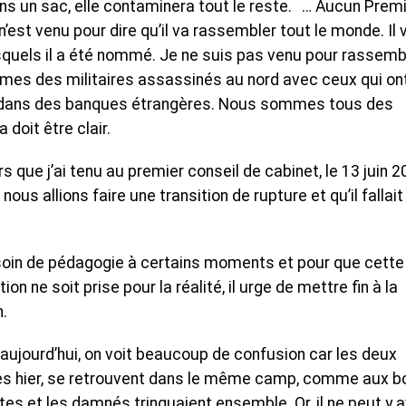
s un sac, elle contaminera tout le reste. … Aucun Prem
n’est venu pour dire qu’il va rassembler tout le monde. Il 
squels il a été nommé. Je ne suis pas venu pour rassemb
mmes des militaires assassinés au nord avec ceux qui on
er dans des banques étrangères. Nous sommes tous des
 doit être clair.
s que j’ai tenu au premier conseil de cabinet, le 13 juin 2
e nous allions faire une transition de rupture et qu’il fallai
esoin de pédagogie à certains moments et pour que cette
ion ne soit prise pour la réalité, il urge de mettre fin à la
.
u’aujourd’hui, on voit beaucoup de confusion car les deux
ées hier, se retrouvent dans le même camp, comme aux b
s et les damnés trinquaient ensemble. Or, il ne peut y a