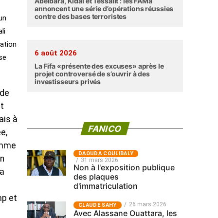
Abéibara, Kidal et Tessalit : les FAMa
annoncent une série d’opérations réussies
contre des bases terroristes
un
li
lation
6 août 2026
se
La Fifa «présente des excuses» après le
projet controversé de s’ouvrir à des
investisseurs privés
 de
nt
ais à
FANICO
e,
comme
‎DAOUDA COULIBALY
un
31 mars 2026
Non à l'exposition publique
La
des plaques
d'immatriculation
mp et
26 mars 2026
CLAUDE SAHY
Avec Alassane Ouattara, les