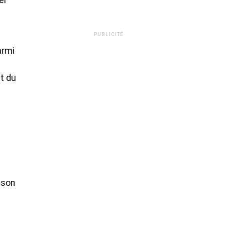
er
PUBLICITÉ
armi
nt du
 son