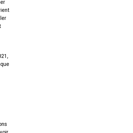
ier
vient
ler
t
021,
t que
ons
voir