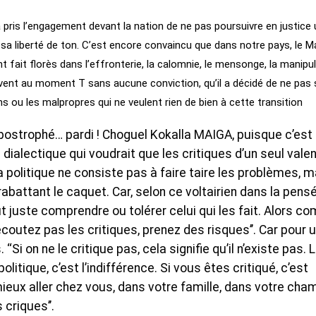
 pris l’engagement devant la nation de ne pas poursuivre en justice 
 sa liberté de ton. C’est encore convaincu que dans notre pays, le Ma
 fait florès dans l’effronterie, la calomnie, le mensonge, la manipu
ervent au moment T sans aucune conviction, qu’il a décidé de ne pas 
ns ou les malpropres qui ne veulent rien de bien à cette transition
, apostrophé… pardi ! Choguel Kokalla MAIGA, puisque c’est
la dialectique qui voudrait que les critiques d’un seul vale
a politique ne consiste pas à faire taire les problèmes, m
 rabattant le caquet. Car, selon ce voltairien dans la pensé
aut juste comprendre ou tolérer celui qui les fait. Alors 
‘n’écoutez pas les critiques, prenez des risques’’. Car pour 
Si on ne le critique pas, cela signifie qu’il n’existe pas. 
tique, c’est l’indifférence. Si vous êtes critiqué, c’est
 mieux aller chez vous, dans votre famille, dans votre cha
 criques’’.