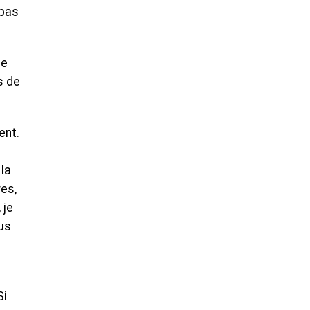
 pas
le
s de
ent.
 la
res,
 je
us
Si