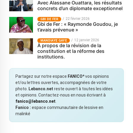
Avec Alassane Ouattara, les résultats
concrets d’un diplomate exceptionnel
22 février 2026
GBI DE FER
Gbi de Fer : « Raymonde Goudou, je
t’avais prévenue »
12 janvier 2026
MANDIAYE GAYE
À propos de la révision de la
constitution et la réforme des
institutions.
Partagez sur notre espace
FANICO*
vos opinions
et/ou lettres ouvertes, accompagnées de votre
photo.
Lebanco.net
reste ouvert à toutes les idées
et opinions. Contactez-nous en nous écrivant à
fanico@lebanco.net
.
Fanico :
espace communautaire de lessive en
malinké