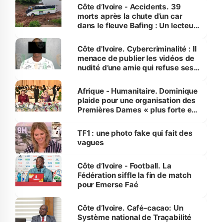
Côte d’Ivoire - Accidents. 39
morts après la chute d’un car
dans le fleuve Bafing : Un lecteur
dénonce la légèreté du ministère
des Transports
Côte d'Ivoire. Cybercriminalité : Il
menace de publier les vidéos de
nudité d’une amie qui refuse ses
avances
Afrique - Humanitaire. Dominique
plaide pour une organisation des
Premières Dames « plus forte et
influente, dont l'impact s'affirme
sur la scène internationale »
TF1 : une photo fake qui fait des
vagues
Côte d’Ivoire - Football. La
Fédération siffle la fin de match
pour Emerse Faé
Côte d’Ivoire. Café-cacao: Un
Système national de Traçabilité