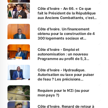
Côte d’Ivoire - An 66. « Ce que
fait le Président de la République
aux Anciens Combattants, c'est
inédit » (Cne Yassoungo Koné ®)
Côte d’Ivoire. Un financement
obtenu pour la construction de 4
300 logements sociaux et
économiques à Abidjan, Bouaké
et Yamoussoukro
Côte d’Ivoire - Emploi et
autonomisation : un nouveau
Programme au profit de 5,3
millions de jeunes
Côte d’Ivoire - Hydraulique.
Autorisation ou taxe pour puiser
de l’eau ? Les précisions
d’Assahoré
Requiem pour le N’Zi (ou pour
mon pays ?)
Côte d’Ivoire. Renard de retour à