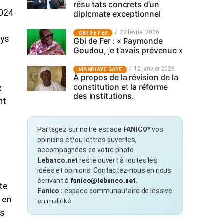
résultats concrets d’un
2024
diplomate exceptionnel
22 février 2026
GBI DE FER
ays
Gbi de Fer : « Raymonde
Goudou, je t’avais prévenue »
12 janvier 2026
MANDIAYE GAYE
À propos de la révision de la
constitution et la réforme
x
des institutions.
nt
Partagez sur notre espace
FANICO*
vos
opinions et/ou lettres ouvertes,
accompagnées de votre photo.
Lebanco.net
reste ouvert à toutes les
idées et opinions. Contactez-nous en nous
écrivant à
fanico@lebanco.net
.
ste
Fanico :
espace communautaire de lessive
s en
en malinké
es