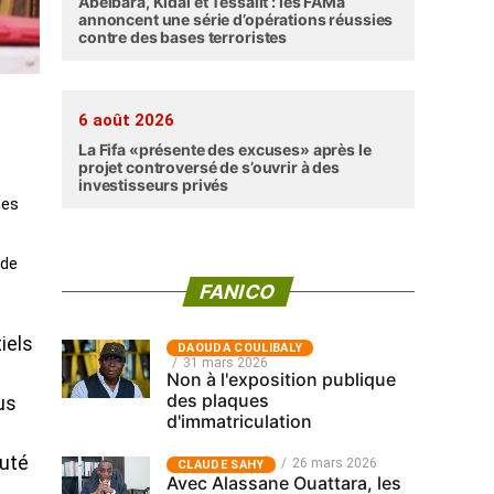
Abéibara, Kidal et Tessalit : les FAMa
annoncent une série d’opérations réussies
contre des bases terroristes
6 août 2026
La Fifa «présente des excuses» après le
projet controversé de s’ouvrir à des
investisseurs privés
tes
 de
FANICO
iels
‎DAOUDA COULIBALY
31 mars 2026
Non à l'exposition publique
des plaques
ous
d'immatriculation
outé
26 mars 2026
CLAUDE SAHY
Avec Alassane Ouattara, les