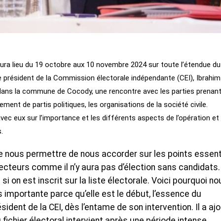
e aura lieu du 19 octobre aux 10 novembre 2024 sur toute l’étendue du
t, le président de la Commission électorale indépendante (CEI), Ibrahim
24, dans la commune de Cocody, une rencontre avec les parties prenan
ent de partis politiques, les organisations de la société civile.
avec eux sur l’importance et les différents aspects de l’opération et
.
 de nous permettre de nous accorder sur les points essent
électeurs comme il n’y aura pas d’élection sans candidats.
 si on est inscrit sur la liste électorale. Voici pourquoi n
importante parce qu’elle est le début, l’essence du
sident de la CEI, dès l’entame de son intervention. Il a aj
fichier électoral intervient après une période intense