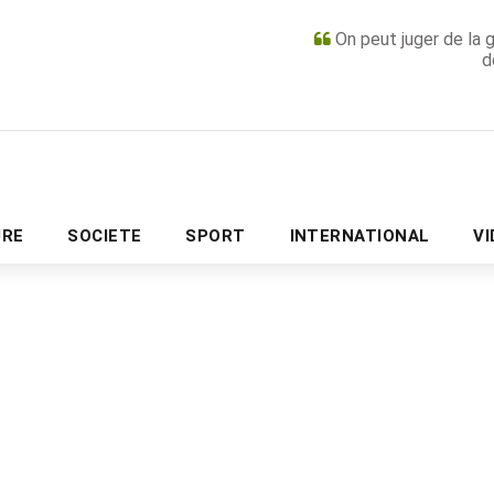
On peut juger de la 
d
PUBLICITÉ
URE
SOCIETE
SPORT
INTERNATIONAL
V