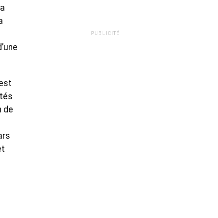
la
a
PUBLICITÉ
d’une
est
ités
n de
ars
et