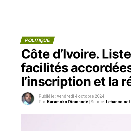
POLITIQUE
Côte d’Ivoire. List
facilités accordée
l’inscription et la 
Publié le :
vendredi 4 octobre 2024
Par:
Karamoko Diomandé
| Source:
Lebanco.net